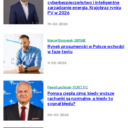
cyberbezpieczeństwo i inteligentne
zarządzanie energią. Krajobraz rynku
PV w 2026
19-02-2026
Maciej Borowiak, SBFiME
Rynek prosumencki w Polsce wchodzi
w fazę testu
11-02-2026
Paweł Lachman, PORT PC
Pompa ciepła zimą: kiedy wyższe
rachunki są normalne, a kiedy to
sygnał błędu?
06-02-2026