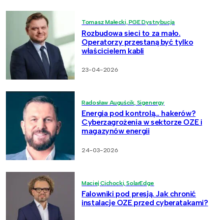
Tomasz Małecki, PGE Dystrybucja
Rozbudowa sieci to za mało.
Operatorzy przestaną być tylko
właścicielem kabli
23-04-2026
Radosław Auguścik, Sigenergy
Energia pod kontrolą… hakerów?
Cyberzagrożenia w sektorze OZE i
magazynów energii
24-03-2026
Maciej Cichocki, SolarEdge
Falowniki pod presją. Jak chronić
instalacje OZE przed cyberatakami?