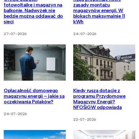
fotowoltaikę i magazyn na
zasady montażu
balkonie. Nadwyżek nie
magazynów energii. W
będzie można oddawać do
blokach maksymalnie 11
sieci
kWh
27-07-2026
24-07-2026
Opłacalność domowego
Kiedy ruszą dotacje z
magazynu energii – jakie są
programu Przydomowe
oczekiwania Polaków?
Magazyny Energii?
NFOŚiGW odpowiada
24-07-2026
22-07-2026