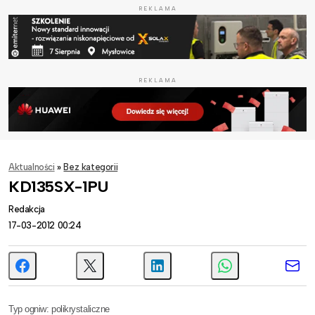
REKLAMA
REKLAMA
Aktualności
»
Bez kategorii
KD135SX-1PU
Redakcja
17-03-2012 00:24
Typ ogniw: polikrystaliczne