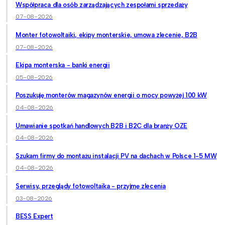
Współpraca dla osób zarządzających zespołami sprzedaży
07-08-2026
Monter fotowoltaiki, ekipy monterskie, umowa zlecenie, B2B
07-08-2026
Ekipa monterska - banki energii
05-08-2026
Poszukuję monterów magazynów energii o mocy powyżej 100 kW
04-08-2026
Umawianie spotkań handlowych B2B i B2C dla branży OZE
04-08-2026
Szukam firmy do montażu instalacji PV na dachach w Polsce 1-5 MW
04-08-2026
Serwisy, przeglądy fotowoltaika - przyjmę zlecenia
03-08-2026
BESS Expert