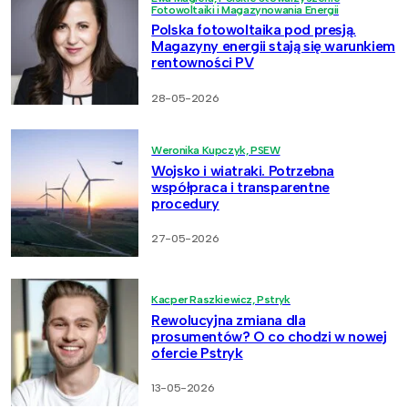
Fotowoltaiki i Magazynowania Energii
Polska fotowoltaika pod presją.
Magazyny energii stają się warunkiem
rentowności PV
28-05-2026
Weronika Kupczyk, PSEW
Wojsko i wiatraki. Potrzebna
współpraca i transparentne
procedury
27-05-2026
Kacper Raszkiewicz, Pstryk
Rewolucyjna zmiana dla
prosumentów? O co chodzi w nowej
ofercie Pstryk
13-05-2026