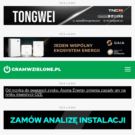
REKLAMA
REKLAMA
REKLAMA
Od ryzyka do gwarancji zysku. Asona Energy zmienia zasady gry na
rynku inwestycji OZE
REKLAMA