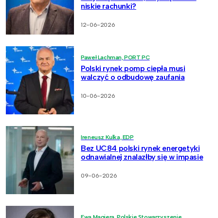
niskie rachunki?
12-06-2026
Paweł Lachman, PORT PC
Polski rynek pomp ciepła musi
walczyć o odbudowę zaufania
10-06-2026
Ireneusz Kulka, EDP
Bez UC84 polski rynek energetyki
odnawialnej znalazłby się w impasie
09-06-2026
Ewa Magiera, Polskie Stowarzyszenie