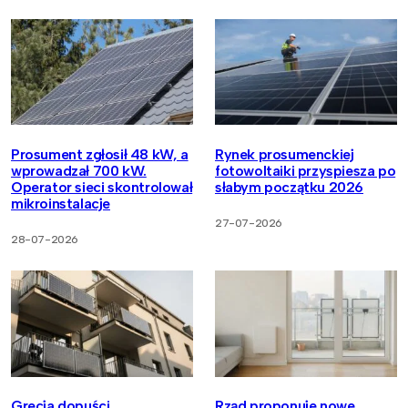
Prosument zgłosił 48 kW, a
Rynek prosumenckiej
wprowadzał 700 kW.
fotowoltaiki przyspiesza po
Operator sieci skontrolował
słabym początku 2026
mikroinstalacje
27-07-2026
28-07-2026
Grecja dopuści
Rząd proponuje nowe