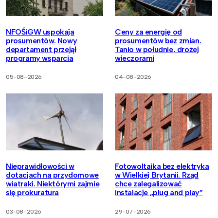
NFOŚiGW uspokaja
Ceny za energię od
prosumentów. Nowy
prosumentów bez zmian.
departament przejął
Tanio w południe, drożej
programy wsparcia
wieczorami
05-08-2026
04-08-2026
Nieprawidłowości w
Fotowoltaika bez elektryka
dotacjach na przydomowe
w Wielkiej Brytanii. Rząd
wiatraki. Niektórymi zajmie
chce zalegalizować
się prokuratura
instalacje „plug and play”
03-08-2026
29-07-2026