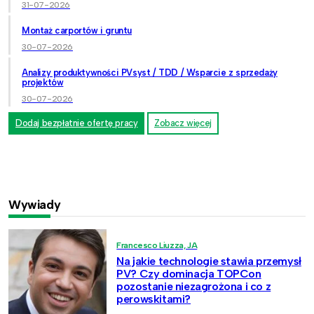
31-07-2026
Montaż carportów i gruntu
30-07-2026
Analizy produktywności PVsyst / TDD / Wsparcie z sprzedaży
projektów
30-07-2026
Dodaj bezpłatnie ofertę pracy
Zobacz więcej
Wywiady
Francesco Liuzza, JA
Na jakie technologie stawia przemysł
PV? Czy dominacja TOPCon
pozostanie niezagrożona i co z
perowskitami?