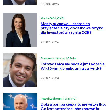
03-08-2026
Marta Głód, OX2
Mosty szynowe – szansa na
przyłączenie czy dodatkowe ryzyko
dla inwestorów z rynku OZE?
29-07-2026
Francesco Liuzza, JA Solar
Fotowoltaika nie będzie już tak tania.
W którym kierunku zmierza rynek?
22-07-2026
Paweł Lachman, PORT PC
Dobra pompa ciepła to nie wszystko.
Co jest potrzebne, aby zapewniła