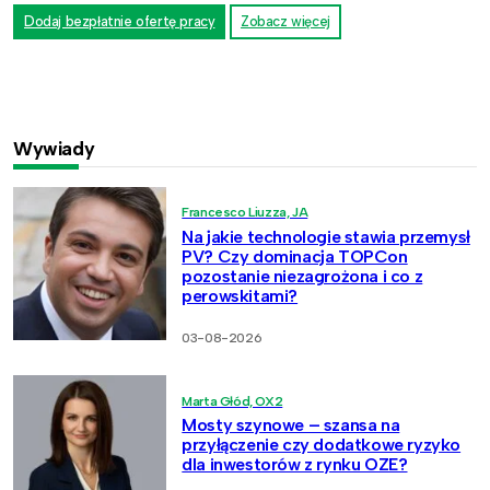
Dodaj bezpłatnie ofertę pracy
Zobacz więcej
Wywiady
Francesco Liuzza, JA
Na jakie technologie stawia przemysł
PV? Czy dominacja TOPCon
pozostanie niezagrożona i co z
perowskitami?
03-08-2026
Marta Głód, OX2
Mosty szynowe – szansa na
przyłączenie czy dodatkowe ryzyko
dla inwestorów z rynku OZE?