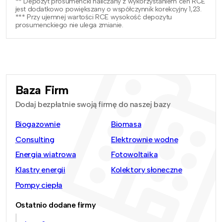
** Depozyt prosumencki naliczany z wykorzystaniem cen RCE
jest dodatkowo powiększany o współczynnik korekcyjny 1,23.
*** Przy ujemnej wartości RCE wysokość depozytu
prosumenckiego nie ulega zmianie.
Baza Firm
Dodaj bezpłatnie swoją firmę do naszej bazy
Biogazownie
Biomasa
Consulting
Elektrownie wodne
Energia wiatrowa
Fotowoltaika
Klastry energii
Kolektory słoneczne
Pompy ciepła
Ostatnio dodane firmy