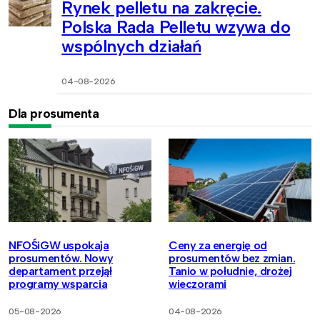
Rynek pelletu na zakręcie.
Polska Rada Pelletu wzywa do
wspólnych działań
04-08-2026
Dla prosumenta
NFOŚiGW uspokaja
Ceny za energię od
prosumentów. Nowy
prosumentów bez zmian.
departament przejął
Tanio w południe, drożej
programy wsparcia
wieczorami
05-08-2026
04-08-2026