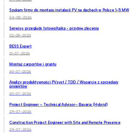
Szukam firmy do montażu instalacji PV na dachach w Polsce 1-5 MW
04-08-2026
Serwisy, przeglądy fotowoltaika - przyjmę zlecenia
03-08-2026
BESS Expert
31-07-2026
Montaż carportów i gruntu
30-07-2026
Analizy produktywności PVsyst / TDD / Wsparcie z sprzedaży
projektów
30-07-2026
Project Engineer – Technical Advisor– Bavaria (Hybrid)
29-07-2026
Construction Project Engineer with Site and Remote Presence
29-07-2026