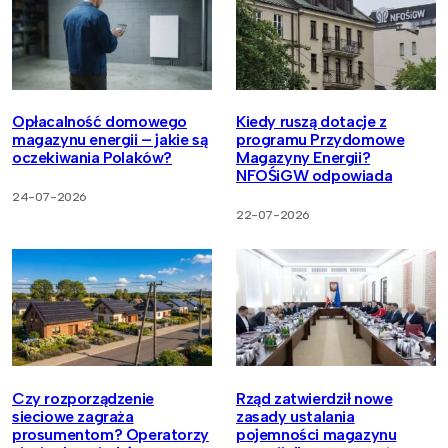
Opłacalność domowego
Kiedy ruszą dotacje z
magazynu energii – jakie są
programu Przydomowe
oczekiwania Polaków?
Magazyny Energii?
NFOŚiGW odpowiada
24-07-2026
22-07-2026
Czy rozporządzenie
Rząd zatwierdził nowe
sieciowe zagraża
zasady ustalania
prosumentom? Operatorzy
pojemności magazynu