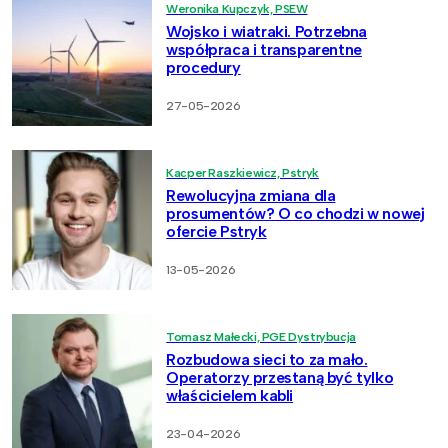
Weronika Kupczyk, PSEW
Wojsko i wiatraki. Potrzebna
współpraca i transparentne
procedury
27-05-2026
Kacper Raszkiewicz, Pstryk
Rewolucyjna zmiana dla
prosumentów? O co chodzi w nowej
ofercie Pstryk
13-05-2026
Tomasz Małecki, PGE Dystrybucja
Rozbudowa sieci to za mało.
Operatorzy przestaną być tylko
właścicielem kabli
23-04-2026