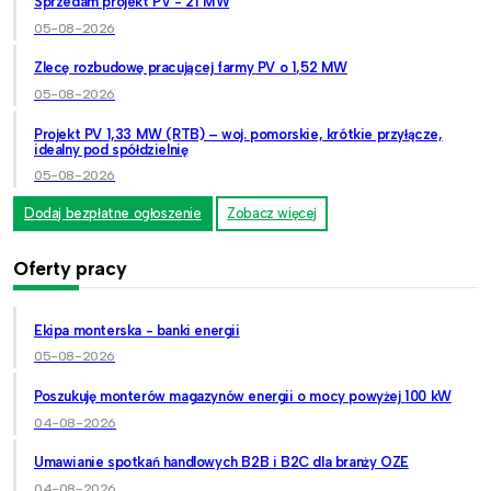
Sprzedam projekt PV - 21 MW
05-08-2026
Zlecę rozbudowę pracującej farmy PV o 1,52 MW
05-08-2026
Projekt PV 1,33 MW (RTB) – woj. pomorskie, krótkie przyłącze,
idealny pod spółdzielnię
05-08-2026
Dodaj bezpłatne ogłoszenie
Zobacz więcej
Oferty pracy
Ekipa monterska - banki energii
05-08-2026
Poszukuję monterów magazynów energii o mocy powyżej 100 kW
04-08-2026
Umawianie spotkań handlowych B2B i B2C dla branży OZE
04-08-2026