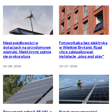
Nieprawidłowości w
Fotowoltaika bez elektryka
dotacjach na przydomowe
w Wielkiej Brytanii. Rząd
wiatraki. Niektórymi zajmie
chce zalegalizować
się prokuratura
instalacje „plug and play”
03-08-2026
29-07-2026
Prosument zgłosił 48 kW, a
Rynek prosumenckiej