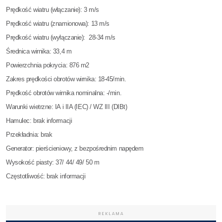
Prędkość wiatru (włączanie): 3 m/s
Prędkość wiatru (znamionowa): 13 m/s
Prędkość wiatru (wyłączanie): 28-34 m/s
Średnica wirnika: 33,4 m
Powierzchnia pokrycia: 876 m2
Zakres prędkości obrotów wirnika: 18-45/min.
Prędkość obrotów wirnika nominalna: -/min.
Warunki wietrzne: IA i IIA (IEC) / WZ III (DIBt)
Hamulec: brak informacji
Przekładnia: brak
Generator: pierścieniowy, z bezpośrednim napędem
Wysokość piasty: 37/ 44/ 49/ 50 m
Częstotliwość: brak informacji
REKLAMA