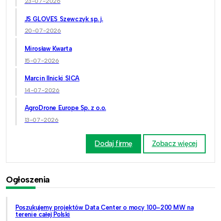
23-07-2026
JS GLOVES Szewczyk sp. j.
20-07-2026
Mirosław Kwarta
15-07-2026
Marcin Ilnicki SICA
14-07-2026
AgroDrone Europe Sp. z o.o.
13-07-2026
Dodaj firmę
Zobacz więcej
Ogłoszenia
Poszukujemy projektów Data Center o mocy 100–200 MW na
terenie całej Polski