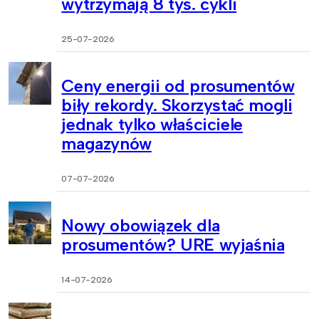
wytrzymają 8 tys. cykli
25-07-2026
Ceny energii od prosumentów
biły rekordy. Skorzystać mogli
jednak tylko właściciele
magazynów
07-07-2026
Nowy obowiązek dla
prosumentów? URE wyjaśnia
14-07-2026