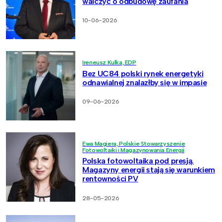
walczyć o odbudowę zaufania
10-06-2026
Ireneusz Kulka, EDP
Bez UC84 polski rynek energetyki
odnawialnej znalazłby się w impasie
09-06-2026
Ewa Magiera, Polskie Stowarzyszenie
Fotowoltaiki i Magazynowania Energii
Polska fotowoltaika pod presją.
Magazyny energii stają się warunkiem
rentowności PV
28-05-2026