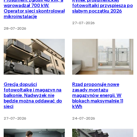
wprowadzał 700 kW.
fotowoltaiki przyspiesza po
Operator sieci skontrolował
słabym początku 2026
mikroinstalacje
27-07-2026
28-07-2026
Grecja dopuści
Rząd proponuje nowe
fotowoltaikę i magazyn na
zasady montażu
balkonie. Nadwyżek nie
magazynów energii. W
będzie można oddawać do
blokach maksymalnie 11
sieci
kWh
27-07-2026
24-07-2026