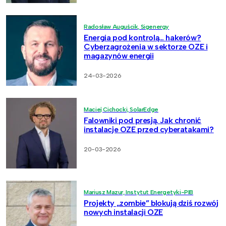
Radosław Auguścik, Sigenergy
Energia pod kontrolą… hakerów?
Cyberzagrożenia w sektorze OZE i
magazynów energii
24-03-2026
Maciej Cichocki, SolarEdge
Falowniki pod presją. Jak chronić
instalacje OZE przed cyberatakami?
20-03-2026
Mariusz Mazur, Instytut Energetyki-PIB
Projekty „zombie” blokują dziś rozwój
nowych instalacji OZE