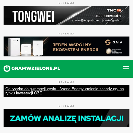
REKLAMA
REKLAMA
REKLAMA
Od ryzyka do gwarancji zysku. Asona Energy zmienia zasady gry na
rynku inwestycji OZE
REKLAMA