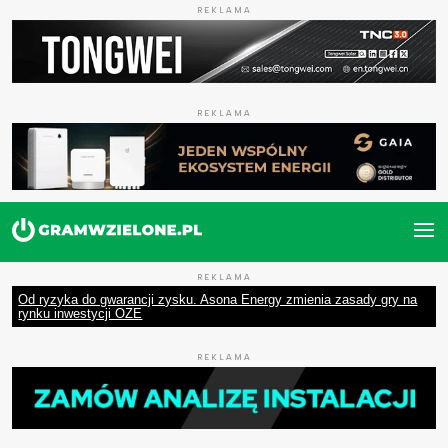
REKLAMA
REKLAMA
REKLAMA
Od ryzyka do gwarancji zysku. Asona Energy zmienia zasady gry na
rynku inwestycji OZE
REKLAMA