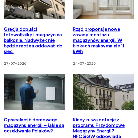
Grecja dopuści
Rząd proponuje nowe
fotowoltaikę i magazyn na
zasady montażu
balkonie. Nadwyżek nie
magazynów energii. W
będzie można oddawać do
blokach maksymalnie 11
sieci
kWh
27-07-2026
24-07-2026
Opłacalność domowego
Kiedy ruszą dotacje z
magazynu energii – jakie są
programu Przydomowe
oczekiwania Polaków?
Magazyny Energii?
NFOŚiGW odpowiada