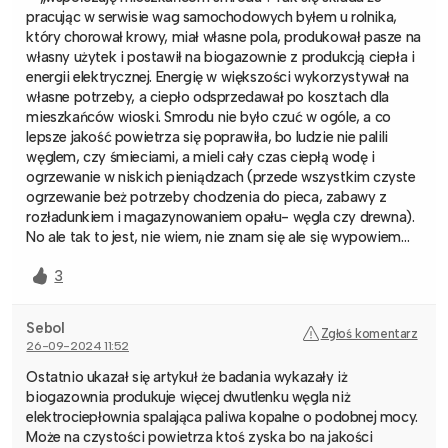
pracując w serwisie wag samochodowych byłem u rolnika,
który chorował krowy, miał własne pola, produkował pasze na
własny użytek i postawił na biogazownie z produkcją ciepła i
energii elektrycznej. Energię w większości wykorzystywał na
własne potrzeby, a ciepło odsprzedawał po kosztach dla
mieszkańców wioski. Smrodu nie było czuć w ogóle, a co
lepsze jakość powietrza się poprawiła, bo ludzie nie palili
węglem, czy śmieciami, a mieli cały czas ciepłą wodę i
ogrzewanie w niskich pieniądzach (przede wszystkim czyste
ogrzewanie beż potrzeby chodzenia do pieca, zabawy z
rozładunkiem i magazynowaniem opału- węgla czy drewna).
No ale tak to jest, nie wiem, nie znam się ale się wypowiem…
3
Sebol
Zgłoś komentarz
26-09-2024 11:52
Ostatnio ukazał się artykuł że badania wykazały iż
biogazownia produkuje więcej dwutlenku węgla niż
elektrociepłownia spalająca paliwa kopalne o podobnej mocy.
Może na czystości powietrza ktoś zyska bo na jakości