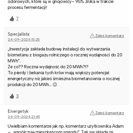
odorowych, które są w gnojowicy– 95% znika w trakcie
procesu fermentacji!
7
Specjalista
Zgłoś komentarz
24-09-2024 15:25
„Inwestycja zakłada budowę instalacji do wytwarzania
biometanu z biogazu rolniczego o rocznej wydajności do 20
MWh”.
Że co?? Roczna wydajność do 20 MWh?!?
To pierdy i bekania tych krów mają większy potencjał
energetyczny niż jakieś śmieszna biometanownia o rocznej
produkcji do 20 MWh… 😉
3
Energetyk
Zgłoś komentarz
24-09-2024 21:45
Uwielbiam komentarze jak np. komentarz użytkownika Adam
– „współczuję mieszkańcom smrodu”. Tak się składa że