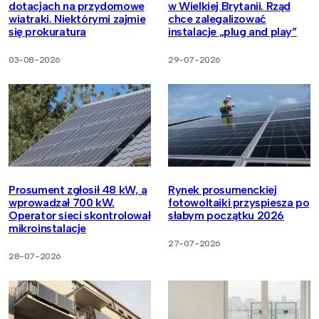
dotacjach na przydomowe
w Wielkiej Brytanii. Rząd
wiatraki. Niektórymi zajmie
chce zalegalizować
się prokuratura
instalacje „plug and play”
03-08-2026
29-07-2026
Prosument zgłosił 48 kW, a
Rynek prosumenckiej
wprowadzał 700 kW.
fotowoltaiki przyspiesza po
Operator sieci skontrolował
słabym początku 2026
mikroinstalacje
27-07-2026
28-07-2026