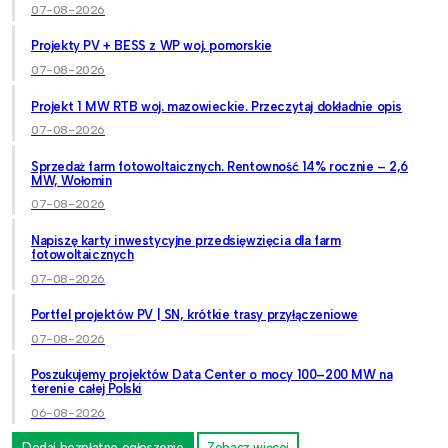
07-08-2026
Projekty PV + BESS z WP woj. pomorskie
07-08-2026
Projekt 1 MW RTB woj. mazowieckie. Przeczytaj dokładnie opis
07-08-2026
Sprzedaż farm fotowoltaicznych. Rentowność 14% rocznie – 2,6
MW, Wołomin
07-08-2026
Napiszę karty inwestycyjne przedsięwzięcia dla farm
fotowoltaicznych
07-08-2026
Portfel projektów PV | SN, krótkie trasy przyłączeniowe
07-08-2026
Poszukujemy projektów Data Center o mocy 100–200 MW na
terenie całej Polski
06-08-2026
Dodaj bezpłatne ogłoszenie
Zobacz więcej