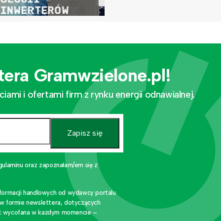
tera Gramwzielone.pl!
mi i ofertami firm z rynku energii odnawialnej.
Zapisz się
gulaminu oraz zapoznałam/em się z
nformacji handlowych od wydawcy portalu
 w formie newslettera, dotyczących
stać wycofana w każdym momencie –