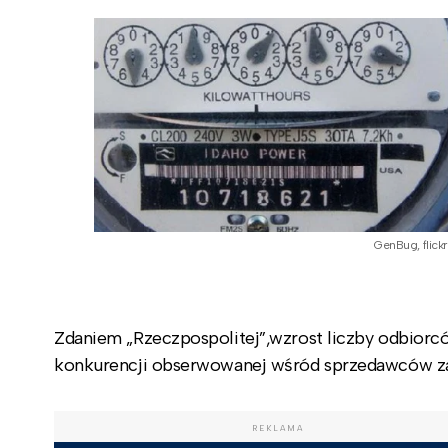
GenBug, flickr
Zdaniem „Rzeczpospolitej”,wzrost liczby odbiorcó
konkurencji obserwowanej wśród sprzedawców za
REKLAMA