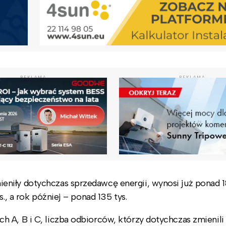
REKLAMA
REKLAMA
niły dotychczas sprzedawcę energii, wynosi już ponad 18
s., a rok później – ponad 135 tys.
 A, B i C, liczba odbiorców, którzy dotychczas zmienili