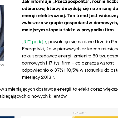
Jak informuje „Rzeczpospolita”, rośnie liczb
odbiorców, którzy decydują się na zmianę d
energii elektrycznej. Ten trend jest widoczn
zwłaszcza w grupie gospodarstw domowych,
mniejszym stopniu także w przypadku firm.
„RZ” podaje
, powołując się na dane Urzędu Reg
Energetyki, że w pierwszych czterech miesiąc
roku sprzedawcę energii zmieniło 50 tys. gos
domowych i 17 tys. firm – co oznacza wzrost
 cc
odpowiednio o 37% i 18,5% w stosunku do ost
miesięcy 2013 r.
w zmieniających dostawcę energii to efekt coraz większ
biegających o nowych klientów.
REKLAMA