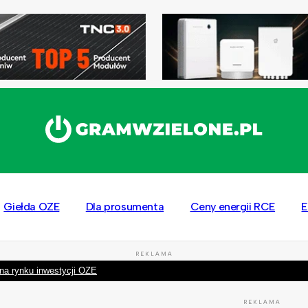
Giełda OZE
Dla prosumenta
Ceny energii RCE
E
REKLAMA
na rynku inwestycji OZE
REKLAMA