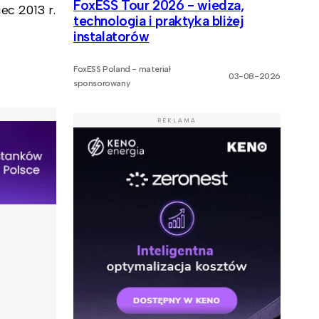
FoxESS Tour 2026 - wiedza,
iec 2013 r.
technologia i praktyka bliżej
instalatorów
FoxESS Poland - materiał
03-08-2026
sponsorowany
REKLAMA