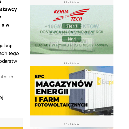
a
REKLAMA
ostawcy
y
 a w
ulacji
ach tego
podarstw
REKLAMA
atnich
ej
REKLAMA