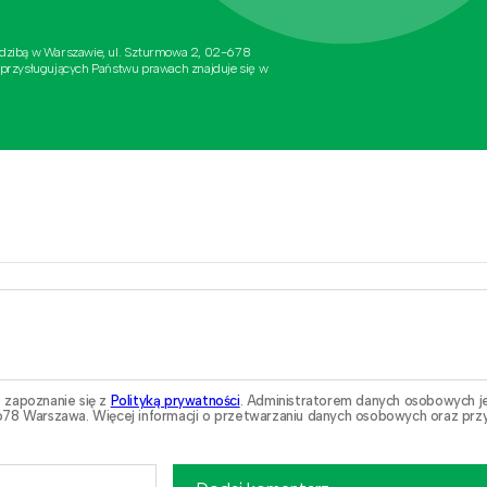
edzibą w Warszawie, ul. Szturmowa 2, 02-678
 przysługujących Państwu prawach znajduje się w
 zapoznanie się z
Polityką prywatności
. Administratorem danych osobowych j
78 Warszawa. Więcej informacji o przetwarzaniu danych osobowych oraz przy