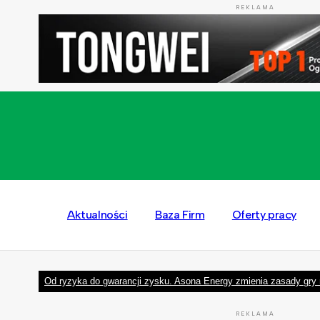
REKLAMA
Aktualności
Baza Firm
Oferty pracy
Od ryzyka do gwarancji zysku. Asona Energy zmienia zasady gry 
REKLAMA