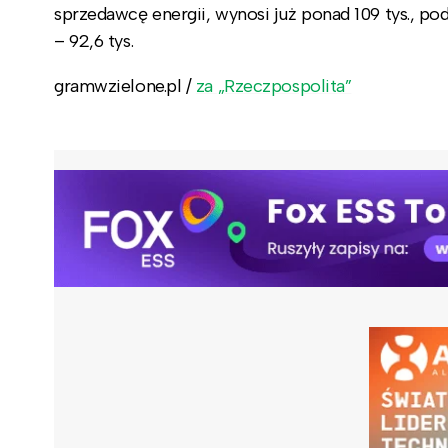
sprzedawcę energii, wynosi już ponad 109 tys., pod
– 92,6 tys.
gramwzielone.pl /
za „Rzeczpospolita”