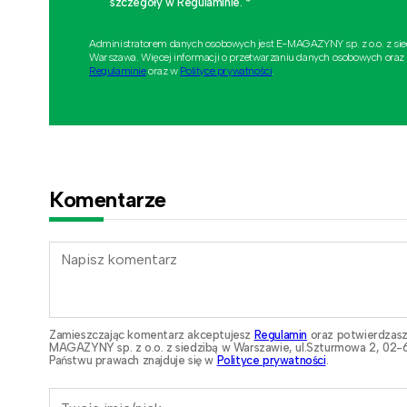
szczegóły w Regulaminie. *
Administratorem danych osobowych jest E-MAGAZYNY sp. z o.o. z si
Warszawa. Więcej informacji o przetwarzaniu danych osobowych oraz
Regulaminie
oraz w
Polityce prywatności
.
Komentarze
Zamieszczając komentarz akceptujesz
Regulamin
oraz potwierdzasz
MAGAZYNY sp. z o.o. z siedzibą w Warszawie, ul.Szturmowa 2, 02-6
Państwu prawach znajduje się w
Polityce prywatności
.