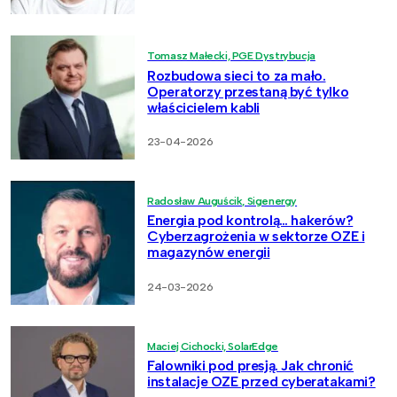
Tomasz Małecki, PGE Dystrybucja
Rozbudowa sieci to za mało.
Operatorzy przestaną być tylko
właścicielem kabli
23-04-2026
Radosław Auguścik, Sigenergy
Energia pod kontrolą… hakerów?
Cyberzagrożenia w sektorze OZE i
magazynów energii
24-03-2026
Maciej Cichocki, SolarEdge
Falowniki pod presją. Jak chronić
instalacje OZE przed cyberatakami?