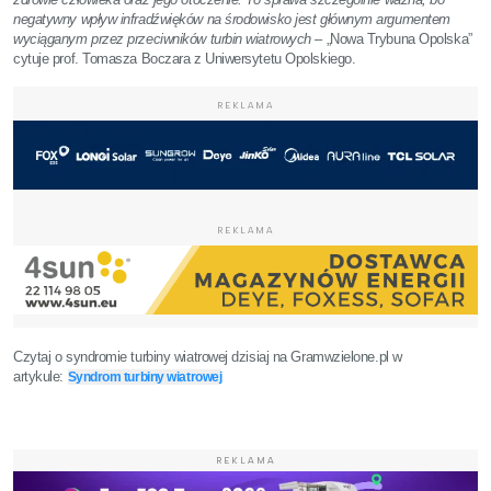
negatywny wpływ infradźwięków na środowisko jest głównym argumentem
wyciąganym przez przeciwników turbin wiatrowych
– „Nowa Trybuna Opolska”
cytuje prof. Tomasza Boczara z Uniwersytetu Opolskiego.
REKLAMA
REKLAMA
Czytaj o syndromie turbiny wiatrowej dzisiaj na Gramwzielone.pl w
artykule:
Syndrom turbiny wiatrowej
REKLAMA