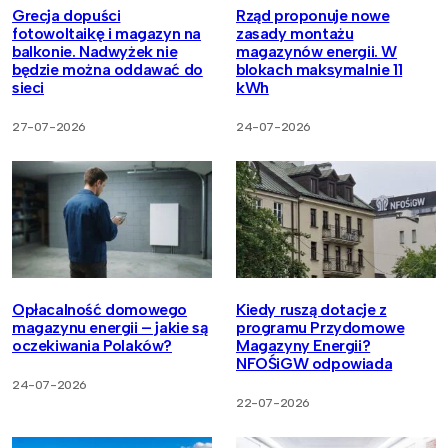
Grecja dopuści
Rząd proponuje nowe
fotowoltaikę i magazyn na
zasady montażu
balkonie. Nadwyżek nie
magazynów energii. W
będzie można oddawać do
blokach maksymalnie 11
sieci
kWh
27-07-2026
24-07-2026
Opłacalność domowego
Kiedy ruszą dotacje z
magazynu energii – jakie są
programu Przydomowe
oczekiwania Polaków?
Magazyny Energii?
NFOŚiGW odpowiada
24-07-2026
22-07-2026