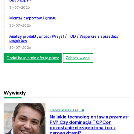
BESS Expert
31-07-2026
Montaż carportów i gruntu
30-07-2026
Analizy produktywności PVsyst / TDD / Wsparcie z sprzedaży
projektów
30-07-2026
Dodaj bezpłatnie ofertę pracy
Zobacz więcej
Wywiady
Francesco Liuzza, JA
Na jakie technologie stawia przemysł
PV? Czy dominacja TOPCon
pozostanie niezagrożona i co z
perowskitami?