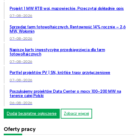
Projekt 1 MW RTB woj. mazowieckie. Przeczytaj dokładnie opis
07-08-2026
Sprzedaż farm fotowoltaicznych. Rentowność 14% rocznie – 2,6
MW, Wołomin
07-08-2026
Napiszę karty inwestycyjne przedsięwzięcia dla farm
fotowoltaicznych
07-08-2026
Portfel projektów PV | SN, krótkie trasy przyłączeniowe
07-08-2026
Poszukujemy projektów Data Center o mocy 100–200 MW na
terenie całej Polski
06-08-2026
Dodaj bezpłatne ogłoszenie
Zobacz więcej
Oferty pracy