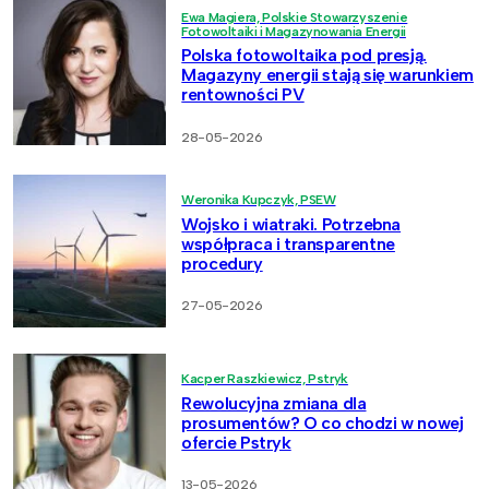
Ewa Magiera, Polskie Stowarzyszenie
Fotowoltaiki i Magazynowania Energii
Polska fotowoltaika pod presją.
Magazyny energii stają się warunkiem
rentowności PV
28-05-2026
Weronika Kupczyk, PSEW
Wojsko i wiatraki. Potrzebna
współpraca i transparentne
procedury
27-05-2026
Kacper Raszkiewicz, Pstryk
Rewolucyjna zmiana dla
prosumentów? O co chodzi w nowej
ofercie Pstryk
13-05-2026