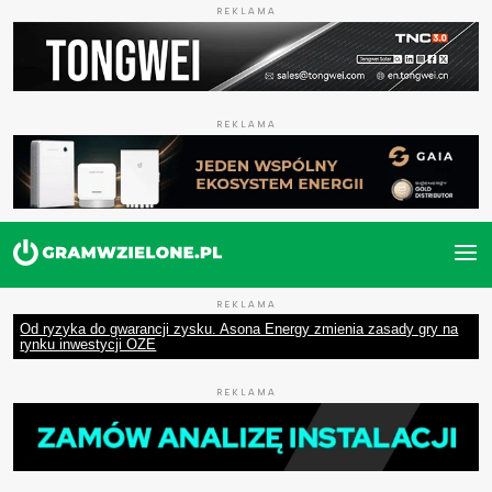
REKLAMA
REKLAMA
REKLAMA
Od ryzyka do gwarancji zysku. Asona Energy zmienia zasady gry na
rynku inwestycji OZE
REKLAMA