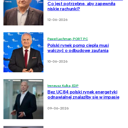
Co jest potrzebne, aby zapewniła
niskie rachunki?
12-06-2026
Paweł Lachman, PORT PC
Polski rynek pomp ciepła musi
walczyć o odbudowę zaufania
10-06-2026
Ireneusz Kulka, EDP
Bez UC84 polski rynek energetyki
odnawialnej znalazłby się w impasie
09-06-2026