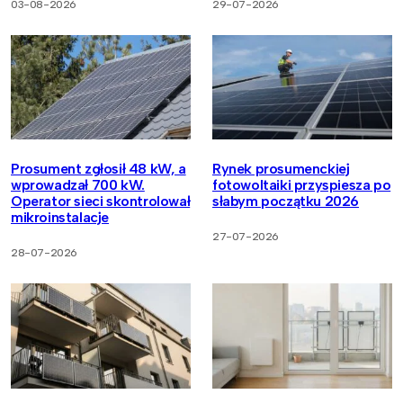
03-08-2026
29-07-2026
Prosument zgłosił 48 kW, a
Rynek prosumenckiej
wprowadzał 700 kW.
fotowoltaiki przyspiesza po
Operator sieci skontrolował
słabym początku 2026
mikroinstalacje
27-07-2026
28-07-2026