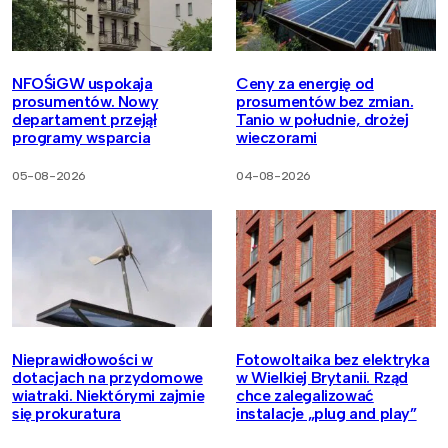
NFOŚiGW uspokaja
Ceny za energię od
prosumentów. Nowy
prosumentów bez zmian.
departament przejął
Tanio w południe, drożej
programy wsparcia
wieczorami
05-08-2026
04-08-2026
Nieprawidłowości w
Fotowoltaika bez elektryka
dotacjach na przydomowe
w Wielkiej Brytanii. Rząd
wiatraki. Niektórymi zajmie
chce zalegalizować
się prokuratura
instalacje „plug and play”