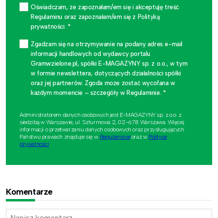
Oświadczam, że zapoznałam/em się i akceptuję treść
Regulaminu oraz zapoznałam/em się z Polityką
prywatności. *
Zgadzam się na otrzymywanie na podany adres e-mail
informacji handlowych od wydawcy portalu
Gramwzielone.pl, spółki E-MAGAZYNY sp. z o.o., w tym
w formie newslettera, dotyczących działalności spółki
oraz jej partnerów. Zgoda może zostać wycofana w
każdym momencie – szczegóły w Regulaminie. *
Administratorem danych osobowych jest E-MAGAZYNY sp. z o.o. z
siedzibą w Warszawie, ul. Szturmowa 2, 02-678 Warszawa. Więcej
informacji o przetwarzaniu danych osobowych oraz przysługujących
Państwu prawach znajduje się w
Regulaminie
oraz w
Polityce
prywatności
.
Komentarze