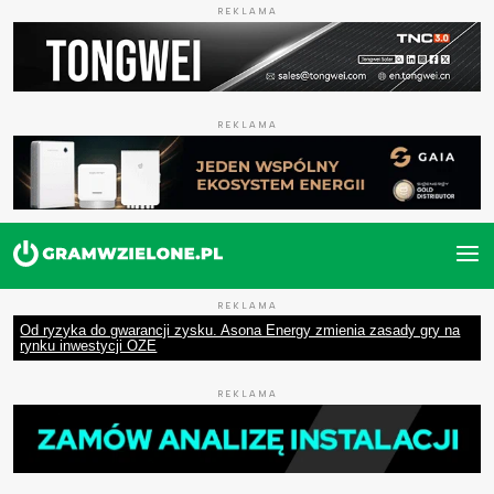
REKLAMA
REKLAMA
REKLAMA
Od ryzyka do gwarancji zysku. Asona Energy zmienia zasady gry na
rynku inwestycji OZE
REKLAMA