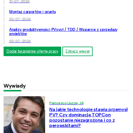
31-07-2026
Montaż carportów i gruntu
30-07-2026
Analizy produktywności PVsyst / TDD / Wsparcie z sprzedaży
projektów
30-07-2026
Dodaj bezpłatnie ofertę pracy
Zobacz więcej
Wywiady
Francesco Liuzza, JA
Na jakie technologie stawia przemysł
PV? Czy dominacja TOPCon
pozostanie niezagrożona i co z
perowskitami?