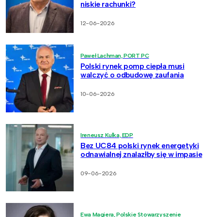
niskie rachunki?
12-06-2026
Paweł Lachman, PORT PC
Polski rynek pomp ciepła musi
walczyć o odbudowę zaufania
10-06-2026
Ireneusz Kulka, EDP
Bez UC84 polski rynek energetyki
odnawialnej znalazłby się w impasie
09-06-2026
Ewa Magiera, Polskie Stowarzyszenie