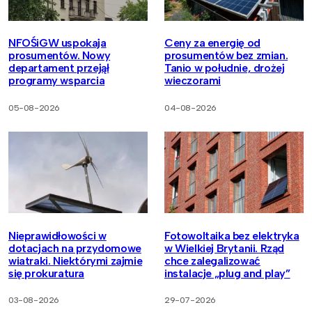
NFOŚiGW uspokaja
Ceny za energię od
prosumentów. Nowy
prosumentów bez zmian.
departament przejął
Tanio w południe, drożej
programy wsparcia
wieczorami
05-08-2026
04-08-2026
Nieprawidłowości w
Fotowoltaika bez elektryka
dotacjach na przydomowe
w Wielkiej Brytanii. Rząd
wiatraki. Niektórymi zajmie
chce zalegalizować
się prokuratura
instalacje „plug and play”
03-08-2026
29-07-2026