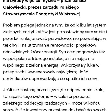
nie byłoby więc co myśleć
–
pisze Janusz
Gajowiecki, prezes zarządu Polskiego
Stowarzyszenia Energetyki Wiatrowej.
Problem polega jednak na tym, że od kilku lat system
zielonych certyfikatów jest pozostawiony sam sobie i
przestał funkcjonować prawidłowo, nie pozwalając w
tej chwili na utrzymanie rentowności projektów
odnawialnych źródeł energii. Sytuację pogorszyło też
współspalanie, którego instalacje nie mając nic
wspólnego z zieloną energią, wykorzystały lukę w
przepisach i wygenerowały największą ilość
certyfikatów doprowadzając do spadku ich ceny.
Jeśli nie zostaną przedsięwzięte odpowiednie kroki,
to zapaść tego systemu – w całości przecież
zależnego od decyzji rządzących – może w końcu
sprawić, że inwestorzy przestaną dokładać do swoich