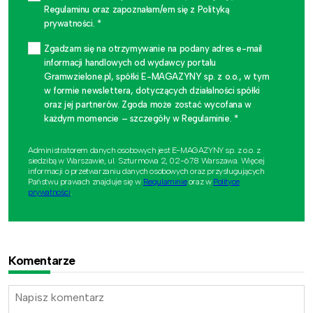
Regulaminu oraz zapoznałam/em się z Polityką
prywatności. *
Zgadzam się na otrzymywanie na podany adres e-mail
informacji handlowych od wydawcy portalu
Gramwzielone.pl, spółki E-MAGAZYNY sp. z o.o., w tym
w formie newslettera, dotyczących działalności spółki
oraz jej partnerów. Zgoda może zostać wycofana w
każdym momencie – szczegóły w Regulaminie. *
Administratorem danych osobowych jest E-MAGAZYNY sp. z o.o. z
siedzibą w Warszawie, ul. Szturmowa 2, 02-678 Warszawa. Więcej
informacji o przetwarzaniu danych osobowych oraz przysługujących
Państwu prawach znajduje się w
Regulaminie
oraz w
Polityce
prywatności
.
Komentarze