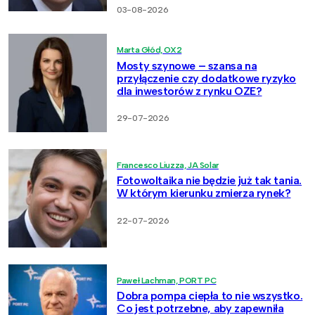
03-08-2026
Marta Głód, OX2
Mosty szynowe – szansa na
przyłączenie czy dodatkowe ryzyko
dla inwestorów z rynku OZE?
29-07-2026
Francesco Liuzza, JA Solar
Fotowoltaika nie będzie już tak tania.
W którym kierunku zmierza rynek?
22-07-2026
Paweł Lachman, PORT PC
Dobra pompa ciepła to nie wszystko.
Co jest potrzebne, aby zapewniła