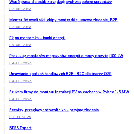
Współpraca dla osób zarządzających zespołami sprzedaży
07-08-2026
Monter fotowoltaiki, ekipy monterskie, umowa zlecenie, B2B
07-08-2026
Ekipa monterska - banki energii
05-08-2026
Poszukuję monterów magazynów energii o mocy powyżej 100 kW
04-08-2026
Umawianie spotkań handlowych B2B i B2C dla branży OZE
04-08-2026
Szukam firmy do montażu instalacji PV na dachach w Polsce 1-5 MW
04-08-2026
Serwisy, przeglądy fotowoltaika - przyjmę zlecenia
03-08-2026
BESS Expert