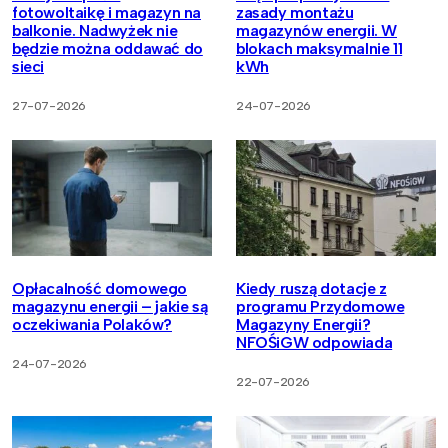
fotowoltaikę i magazyn na
zasady montażu
balkonie. Nadwyżek nie
magazynów energii. W
będzie można oddawać do
blokach maksymalnie 11
sieci
kWh
27-07-2026
24-07-2026
Opłacalność domowego
Kiedy ruszą dotacje z
magazynu energii – jakie są
programu Przydomowe
oczekiwania Polaków?
Magazyny Energii?
NFOŚiGW odpowiada
24-07-2026
22-07-2026