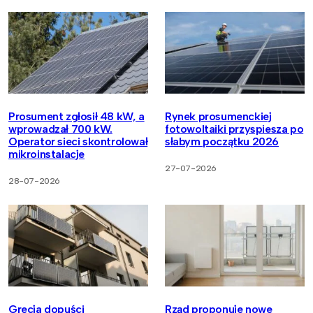
Prosument zgłosił 48 kW, a
Rynek prosumenckiej
wprowadzał 700 kW.
fotowoltaiki przyspiesza po
Operator sieci skontrolował
słabym początku 2026
mikroinstalacje
27-07-2026
28-07-2026
Grecja dopuści
Rząd proponuje nowe