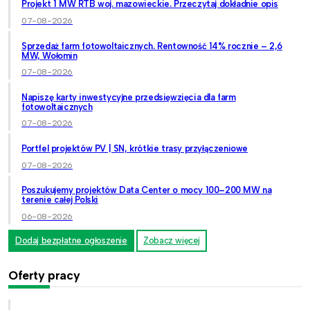
Projekt 1 MW RTB woj. mazowieckie. Przeczytaj dokładnie opis
07-08-2026
Sprzedaż farm fotowoltaicznych. Rentowność 14% rocznie – 2,6
MW, Wołomin
07-08-2026
Napiszę karty inwestycyjne przedsięwzięcia dla farm
fotowoltaicznych
07-08-2026
Portfel projektów PV | SN, krótkie trasy przyłączeniowe
07-08-2026
Poszukujemy projektów Data Center o mocy 100–200 MW na
terenie całej Polski
06-08-2026
Dodaj bezpłatne ogłoszenie
Zobacz więcej
Oferty pracy