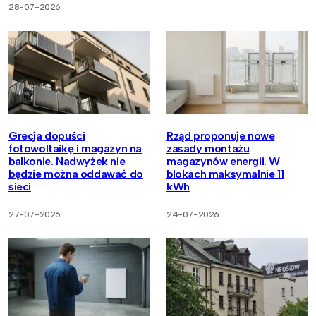
28-07-2026
Grecja dopuści
Rząd proponuje nowe
fotowoltaikę i magazyn na
zasady montażu
balkonie. Nadwyżek nie
magazynów energii. W
będzie można oddawać do
blokach maksymalnie 11
sieci
kWh
27-07-2026
24-07-2026