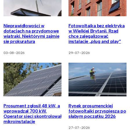
Nieprawidłowości w
Fotowoltaika bez elektryka
dotacjach na przydomowe
w Wielkiej Brytanii. Rząd
wiatraki. Niektórymi zajmie
chce zalegalizować
się prokuratura
instalacje „plug and play”
03-08-2026
29-07-2026
Prosument zgłosił 48 kW, a
Rynek prosumenckiej
wprowadzał 700 kW.
fotowoltaiki przyspiesza po
Operator sieci skontrolował
słabym początku 2026
mikroinstalacje
27-07-2026