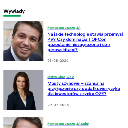
Wywiady
Francesco Liuzza, JA
Na jakie technologie stawia przemysł
PV? Czy dominacja TOPCon
pozostanie niezagrożona i co z
perowskitami?
03-08-2026
Marta Głód, OX2
Mosty szynowe – szansa na
przyłączenie czy dodatkowe ryzyko
dla inwestorów z rynku OZE?
29-07-2026
Francesco Liuzza, JA Solar