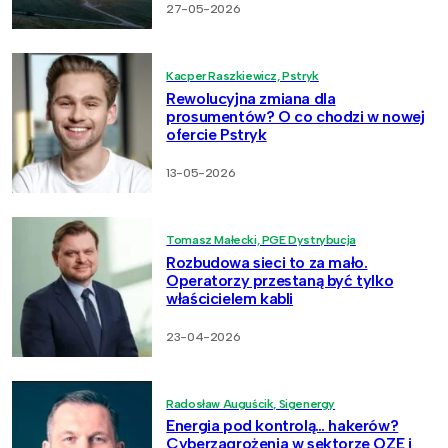
27-05-2026
Kacper Raszkiewicz, Pstryk
Rewolucyjna zmiana dla
prosumentów? O co chodzi w nowej
ofercie Pstryk
13-05-2026
Tomasz Małecki, PGE Dystrybucja
Rozbudowa sieci to za mało.
Operatorzy przestaną być tylko
właścicielem kabli
23-04-2026
Radosław Auguścik, Sigenergy
Energia pod kontrolą… hakerów?
Cyberzagrożenia w sektorze OZE i