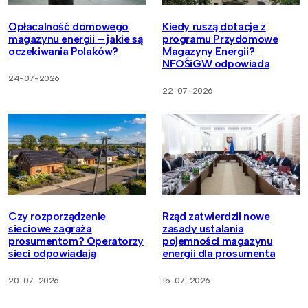
Opłacalność domowego
Kiedy ruszą dotacje z
magazynu energii – jakie są
programu Przydomowe
oczekiwania Polaków?
Magazyny Energii?
NFOŚiGW odpowiada
24-07-2026
22-07-2026
Czy rozporządzenie
Rząd zatwierdził nowe
sieciowe zagraża
zasady ustalania
prosumentom? Operatorzy
pojemności magazynu
sieci odpowiadają
energii dla prosumenta
20-07-2026
15-07-2026