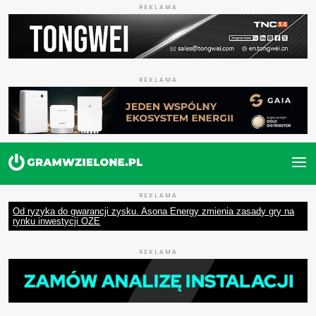
REKLAMA
REKLAMA
REKLAMA
Od ryzyka do gwarancji zysku. Asona Energy zmienia zasady gry na
rynku inwestycji OZE
REKLAMA