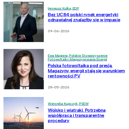
Ireneusz Kulka, EDP
Bez UC84 polski rynek energetyki
odnawialnej znalazłby się w impasie
09-06-2026
Ewa Magiera, Polskie Stowarzyszenie
Fotowoltaiki i Magazynowania Energii
Polska fotowoltaika pod presją.
Magazyny energii stają się warunkiem
rentowności PV
28-05-2026
Weronika Kupczyk, PSEW
Wojsko i wiatraki. Potrzebna
współpraca i transparentne
procedury