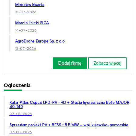
Mirosław Kwarta
15-07-2026
Marcin Ilnicki SICA
14-07-2026
AgroDrone Europe Sp. z o.o.
13-07-2026
Dodaj firmę
Zobacz więcej
Ogłoszenia
Kafar Atlas Copco LPD-RV -HD + Stacja hydrauliczna Belle MAJOR
40-140
07-08-2026
Sprzedam projekt PV + BESS ~5,5 MW – woj. kujawsko-pomorskie
07-08-2026