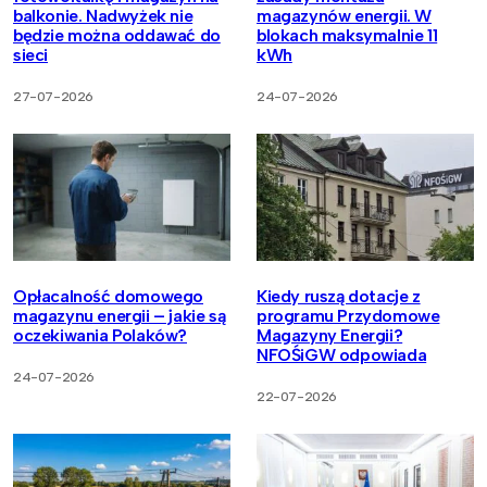
balkonie. Nadwyżek nie
magazynów energii. W
będzie można oddawać do
blokach maksymalnie 11
sieci
kWh
27-07-2026
24-07-2026
Opłacalność domowego
Kiedy ruszą dotacje z
magazynu energii – jakie są
programu Przydomowe
oczekiwania Polaków?
Magazyny Energii?
NFOŚiGW odpowiada
24-07-2026
22-07-2026