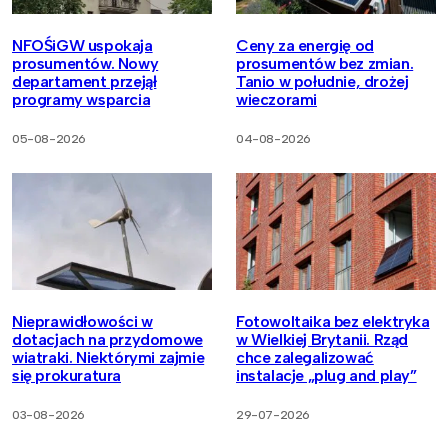
NFOŚiGW uspokaja
Ceny za energię od
prosumentów. Nowy
prosumentów bez zmian.
departament przejął
Tanio w południe, drożej
programy wsparcia
wieczorami
05-08-2026
04-08-2026
Nieprawidłowości w
Fotowoltaika bez elektryka
dotacjach na przydomowe
w Wielkiej Brytanii. Rząd
wiatraki. Niektórymi zajmie
chce zalegalizować
się prokuratura
instalacje „plug and play”
03-08-2026
29-07-2026