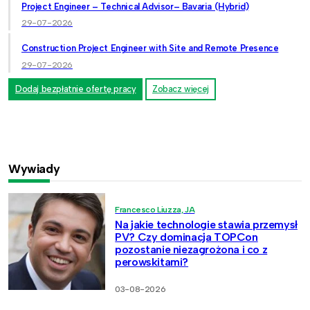
Project Engineer – Technical Advisor– Bavaria (Hybrid)
29-07-2026
Construction Project Engineer with Site and Remote Presence
29-07-2026
Dodaj bezpłatnie ofertę pracy
Zobacz więcej
Wywiady
Francesco Liuzza, JA
Na jakie technologie stawia przemysł
PV? Czy dominacja TOPCon
pozostanie niezagrożona i co z
perowskitami?
03-08-2026