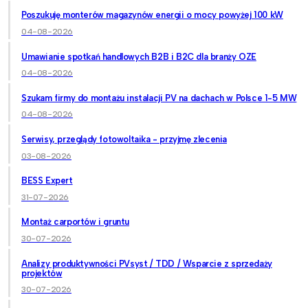
Poszukuję monterów magazynów energii o mocy powyżej 100 kW
04-08-2026
Umawianie spotkań handlowych B2B i B2C dla branży OZE
04-08-2026
Szukam firmy do montażu instalacji PV na dachach w Polsce 1-5 MW
04-08-2026
Serwisy, przeglądy fotowoltaika - przyjmę zlecenia
03-08-2026
BESS Expert
31-07-2026
Montaż carportów i gruntu
30-07-2026
Analizy produktywności PVsyst / TDD / Wsparcie z sprzedaży
projektów
30-07-2026