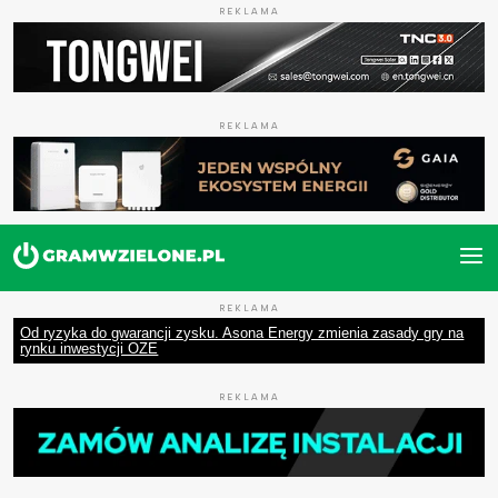
REKLAMA
REKLAMA
REKLAMA
Od ryzyka do gwarancji zysku. Asona Energy zmienia zasady gry na
rynku inwestycji OZE
REKLAMA