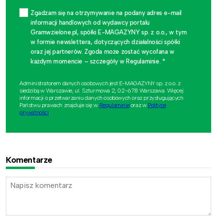
Zgadzam się na otrzymywanie na podany adres e-mail
informacji handlowych od wydawcy portalu
Gramwzielone.pl, spółki E-MAGAZYNY sp. z o.o., w tym
w formie newslettera, dotyczących działalności spółki
oraz jej partnerów. Zgoda może zostać wycofana w
każdym momencie – szczegóły w Regulaminie. *
Administratorem danych osobowych jest E-MAGAZYNY sp. z o.o. z
siedzibą w Warszawie, ul. Szturmowa 2, 02-678 Warszawa. Więcej
informacji o przetwarzaniu danych osobowych oraz przysługujących
Państwu prawach znajduje się w
Regulaminie
oraz w
Polityce
prywatności
.
Komentarze