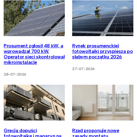
Prosument zgłosił 48 kW, a
Rynek prosumenckiej
wprowadzał 700 kW.
fotowoltaiki przyspiesza po
Operator sieci skontrolował
słabym początku 2026
mikroinstalacje
27-07-2026
28-07-2026
Grecja dopuści
Rząd proponuje nowe
fotowoltaikę i magazyn na
zasady montażu