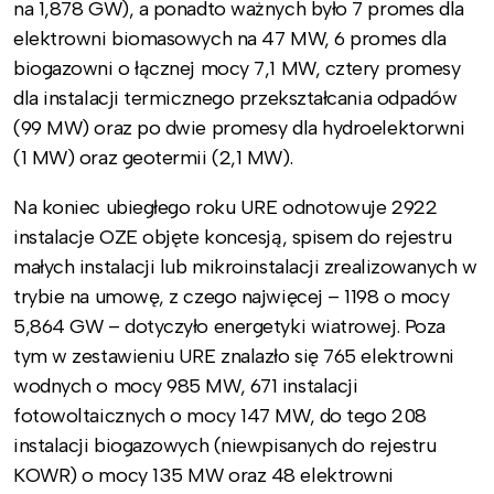
na 1,878 GW), a ponadto ważnych było 7 promes dla
elektrowni biomasowych na 47 MW, 6 promes dla
biogazowni o łącznej mocy 7,1 MW, cztery promesy
dla instalacji termicznego przekształcania odpadów
(99 MW) oraz po dwie promesy dla hydroelektorwni
(1 MW) oraz geotermii (2,1 MW).
Na koniec ubiegłego roku URE odnotowuje 2922
instalacje OZE objęte koncesją, spisem do rejestru
małych instalacji lub mikroinstalacji zrealizowanych w
trybie na umowę, z czego najwięcej – 1198 o mocy
5,864 GW – dotyczyło energetyki wiatrowej. Poza
tym w zestawieniu URE znalazło się 765 elektrowni
wodnych o mocy 985 MW, 671 instalacji
fotowoltaicznych o mocy 147 MW, do tego 208
instalacji biogazowych (niewpisanych do rejestru
KOWR) o mocy 135 MW oraz 48 elektrowni