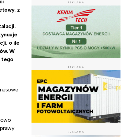
ci
REKLAMA
etowy, z
lacji.
tynuuje
i, o ile
ków. W
z tego
REKLAMA
iznesowe
tkowo
sprawy
REKLAMA