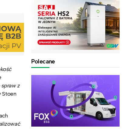
Polecane
bkość
e
e spraw z
y Stoen
dach
ealizować