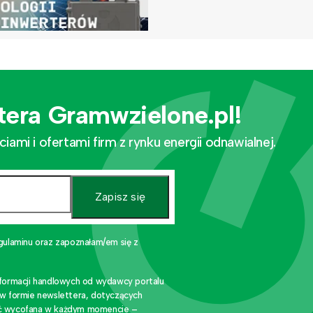
tera Gramwzielone.pl!
mi i ofertami firm z rynku energii odnawialnej.
Zapisz się
gulaminu oraz zapoznałam/em się z
nformacji handlowych od wydawcy portalu
 w formie newslettera, dotyczących
stać wycofana w każdym momencie –