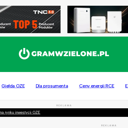
Giełda OZE
Dla prosumenta
Ceny energii RCE
E
REKLAMA
na rynku inwestycji OZE
REKLAMA