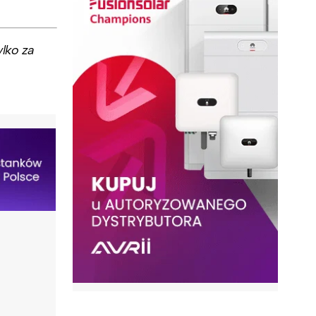
lko za