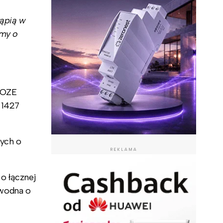
tąpią w
imy o
i OZE
 1427
nych o
REKLAMA
o łącznej
 wodna o