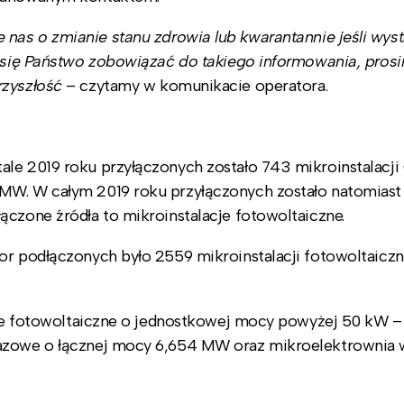
nas o zmianie stanu zdrowia lub kwarantannie jeśli wys
ą się Państwo zobowiązać do takiego informowania, pros
rzyszłość
– czytamy w komunikacie operatora.
ale 2019 roku przyłączonych zostało 743 mikroinstalacj
 MW. W całym 2019 roku przyłączonych zostało natomiast
ączone źródła to mikroinstalacje fotowoltaiczne.
or podłączonych było 2559 mikroinstalacji fotowoltaicz
acje fotowoltaiczne o jednostkowej mocy powyżej 50 kW – 
gazowe o łącznej mocy 6,654 MW oraz mikroelektrownia