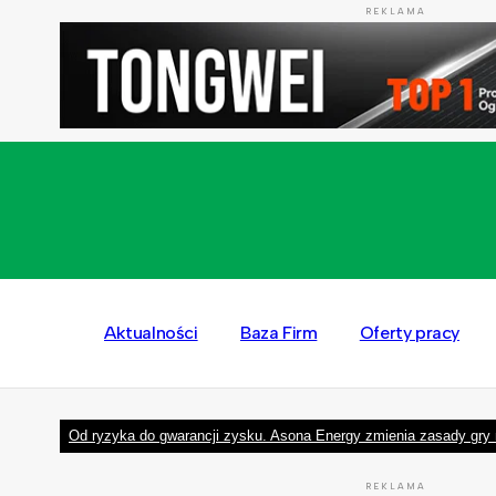
REKLAMA
Aktualności
Baza Firm
Oferty pracy
Od ryzyka do gwarancji zysku. Asona Energy zmienia zasady gry 
REKLAMA