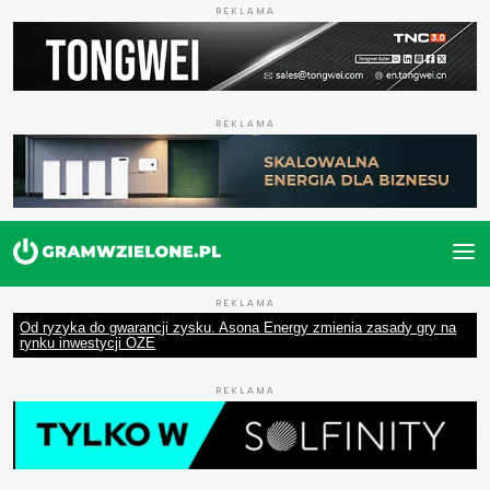
REKLAMA
REKLAMA
REKLAMA
Od ryzyka do gwarancji zysku. Asona Energy zmienia zasady gry na
rynku inwestycji OZE
REKLAMA