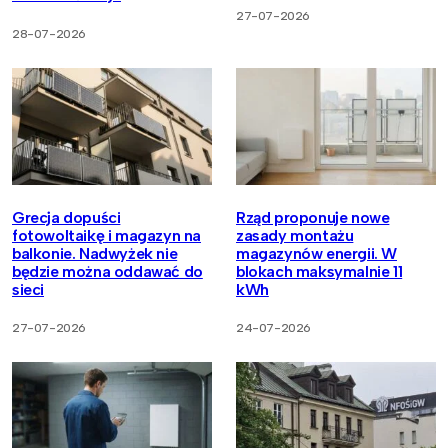
27-07-2026
28-07-2026
Grecja dopuści
Rząd proponuje nowe
fotowoltaikę i magazyn na
zasady montażu
balkonie. Nadwyżek nie
magazynów energii. W
będzie można oddawać do
blokach maksymalnie 11
sieci
kWh
27-07-2026
24-07-2026