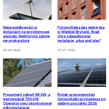
Nieprawidłowości w
Fotowoltaika bez elektryka
dotacjach na przydomowe
w Wielkiej Brytanii. Rząd
wiatraki. Niektórymi zajmie
chce zalegalizować
się prokuratura
instalacje „plug and play”
03-08-2026
29-07-2026
Prosument zgłosił 48 kW, a
Rynek prosumenckiej
wprowadzał 700 kW.
fotowoltaiki przyspiesza po
Operator sieci skontrolował
słabym początku 2026
mikroinstalacje