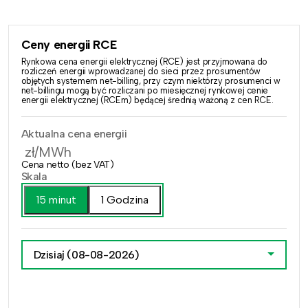
Ceny energii RCE
Rynkowa cena energii elektrycznej (RCE) jest przyjmowana do
rozliczeń energii wprowadzanej do sieci przez prosumentów
objętych systemem net-billing, przy czym niektórzy prosumenci w
net-billingu mogą być rozliczani po miesięcznej rynkowej cenie
energii elektrycznej (RCEm) będącej średnią ważoną z cen RCE.
Aktualna cena energii
zł/MWh
Cena netto (bez VAT)
Skala
15 minut
1 Godzina
Dzisiaj
(08-08-2026)