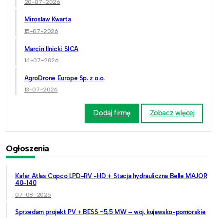
20-07-2026
Mirosław Kwarta
15-07-2026
Marcin Ilnicki SICA
14-07-2026
AgroDrone Europe Sp. z o.o.
13-07-2026
Dodaj firmę
Zobacz więcej
Ogłoszenia
Kafar Atlas Copco LPD-RV -HD + Stacja hydrauliczna Belle MAJOR
40-140
07-08-2026
Sprzedam projekt PV + BESS ~5,5 MW – woj. kujawsko-pomorskie