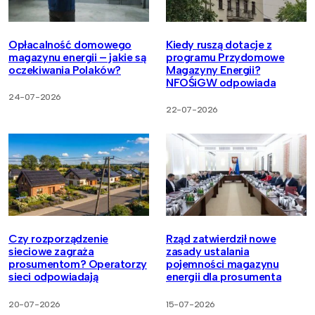
Opłacalność domowego
Kiedy ruszą dotacje z
magazynu energii – jakie są
programu Przydomowe
oczekiwania Polaków?
Magazyny Energii?
NFOŚiGW odpowiada
24-07-2026
22-07-2026
Czy rozporządzenie
Rząd zatwierdził nowe
sieciowe zagraża
zasady ustalania
prosumentom? Operatorzy
pojemności magazynu
sieci odpowiadają
energii dla prosumenta
20-07-2026
15-07-2026