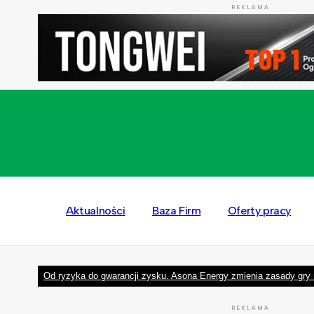
REKLAMA
Aktualności
Baza Firm
Oferty pracy
Od ryzyka do gwarancji zysku. Asona Energy zmienia zasady gry 
REKLAMA