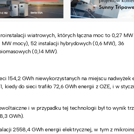
kroinstalacji wiatrowych, których łączna moc to 0,27 MW
,24 MW mocy), 52 instalacji hybrydowych (0,6 MW), 36
 biomasowych (0,14 MW).
eci 154,2 GWh niewykorzystanych na miejscu nadwyżek e
, kiedy do sieci trafiło 72,6 GWh energii z OZE, i w styc
oltaiczne i w przypadku tej technologii był to wynik trz
58,3 GWh).
alacji 2558,4 GWh energii elektrycznej, w tym z mikroins