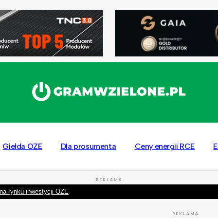
Giełda OZE
Dla prosumenta
Ceny energii RCE
E
REKLAMA
na rynku inwestycji OZE
REKLAMA