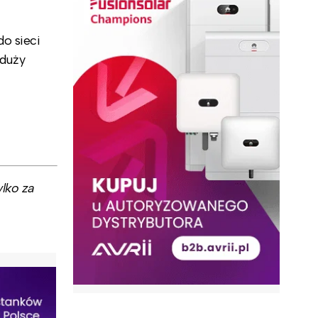
o sieci
 duży
lko za