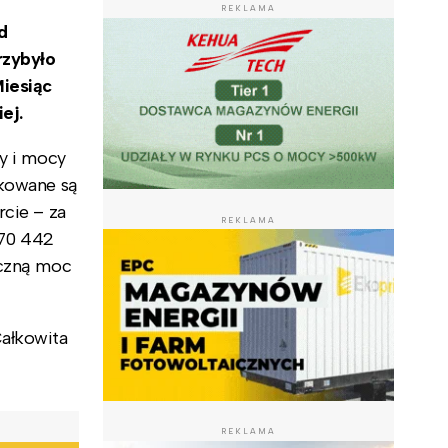
REKLAMA
d
rzybyło
Miesiąc
ej.
by i mocy
ikowane są
rcie – za
REKLAMA
470 442
ączną moc
Całkowita
REKLAMA