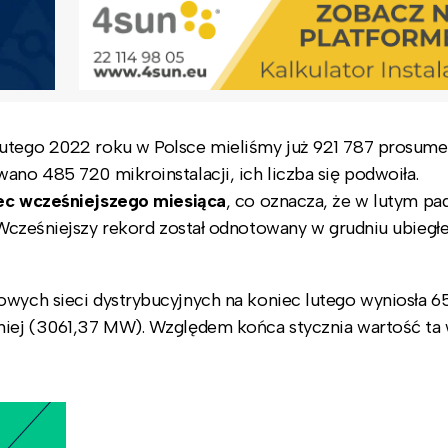
lutego 2022 roku w Polsce mieliśmy już 921 787 prosum
ano 485 720 mikroinstalacji, ich liczba się podwoiła.
iec wcześniejszego miesiąca
, co oznacza, że w lutym pad
 Wcześniejszy rekord został odnotowany w grudniu ubiegł
owych sieci dystrybucyjnych na koniec lutego wyniosła 6
śniej (3061,37 MW). Względem końca stycznia wartość ta 