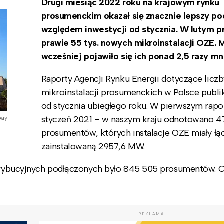
Drugi miesiąc 2022 roku na krajowym rynku
prosumenckim okazał się znacznie lepszy po
względem inwestycji od stycznia. W lutym p
prawie 55 tys. nowych mikroinstalacji OZE. 
wcześniej pojawiło się ich ponad 2,5 razy mni
Raporty Agencji Rynku Energii dotyczące licz
mikroinstalacji prosumenckich w Polsce publ
od stycznia ubiegłego roku. W pierwszym rapo
styczeń 2021 – w naszym kraju odnotowano 
bay
prosumentów, których instalacje OZE miały ł
zainstalowaną 2957,6 MW.
ystrybucyjnych podłączonych było 845 505 prosumentów. 
REKLAMA