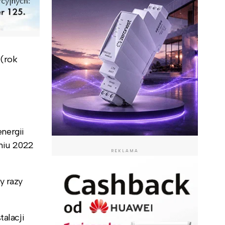
 (rok
nergii
zniu 2022
REKLAMA
y razy
talacji