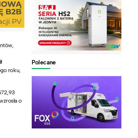
entów,
ł
Polecane
ego roku,
572,93
wzrosła o