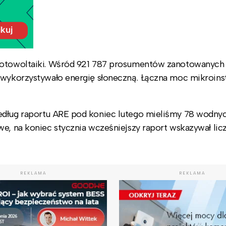
 fotowoltaiki. Wśród 921 787 prosumentów zanotowanych
 wykorzystywało energię słoneczną. Łączna moc mikroinst
edług raportu ARE pod koniec lutego mieliśmy 78
wodny
we, na koniec stycznia wcześniejszy raport wskazywał lic
REKLAMA
REKLAMA