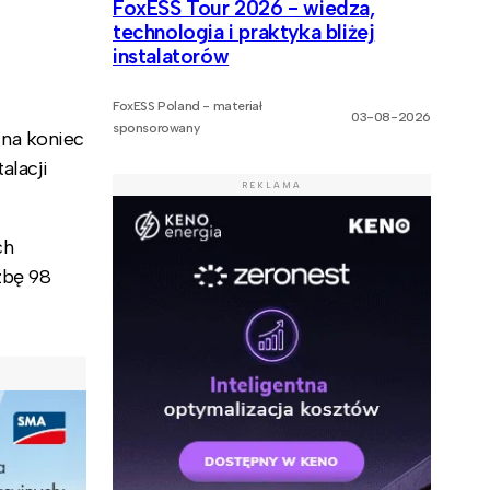
FoxESS Tour 2026 - wiedza,
technologia i praktyka bliżej
instalatorów
FoxESS Poland - materiał
03-08-2026
sponsorowany
 na koniec
alacji
REKLAMA
ch
zbę 98