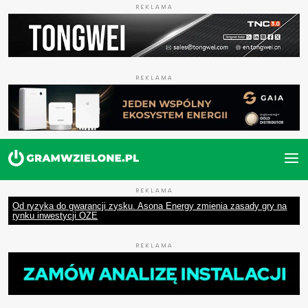
REKLAMA
REKLAMA
REKLAMA
Od ryzyka do gwarancji zysku. Asona Energy zmienia zasady gry na
rynku inwestycji OZE
REKLAMA