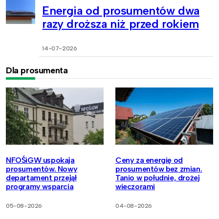
Energia od prosumentów dwa
razy droższa niż przed rokiem
14-07-2026
Dla prosumenta
NFOŚiGW uspokaja
Ceny za energię od
prosumentów. Nowy
prosumentów bez zmian.
departament przejął
Tanio w południe, drożej
programy wsparcia
wieczorami
05-08-2026
04-08-2026