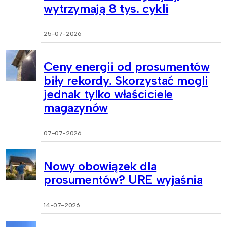
wytrzymają 8 tys. cykli
25-07-2026
Ceny energii od prosumentów
biły rekordy. Skorzystać mogli
jednak tylko właściciele
magazynów
07-07-2026
Nowy obowiązek dla
prosumentów? URE wyjaśnia
14-07-2026