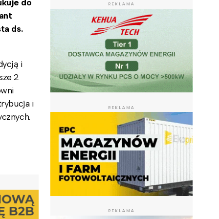
ukuje do
REKLAMA
ant
ta ds.
ycją i
sze 2
owni
rybucja i
REKLAMA
ycznych.
REKLAMA