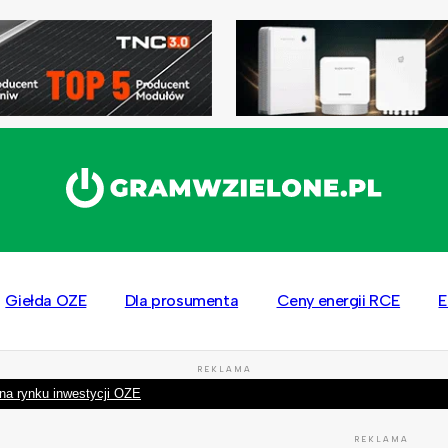
Giełda OZE
Dla prosumenta
Ceny energii RCE
E
REKLAMA
na rynku inwestycji OZE
REKLAMA