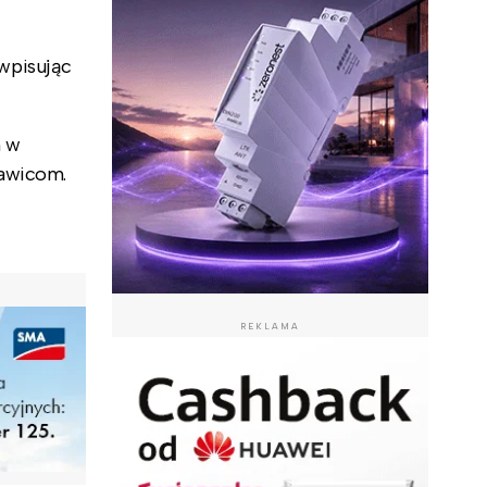
wpisując
h w
Rawicom.
REKLAMA