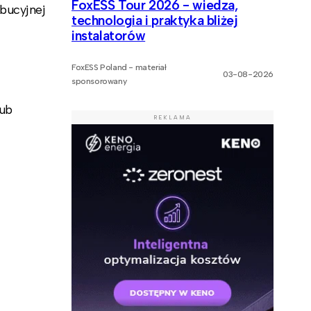
FoxESS Tour 2026 - wiedza,
bucyjnej
technologia i praktyka bliżej
instalatorów
FoxESS Poland - materiał
03-08-2026
sponsorowany
lub
REKLAMA