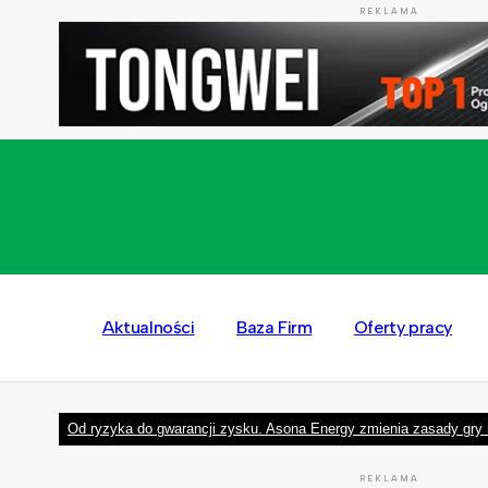
REKLAMA
Aktualności
Baza Firm
Oferty pracy
Od ryzyka do gwarancji zysku. Asona Energy zmienia zasady gry 
REKLAMA