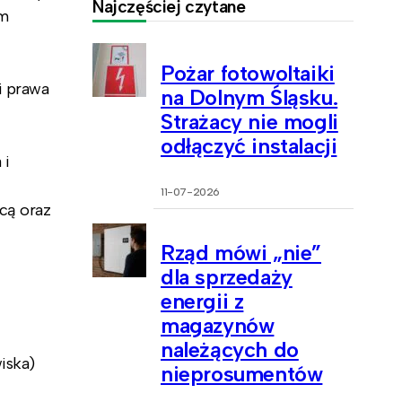
Najczęściej czytane
rm
Pożar fotowoltaiki
i prawa
na Dolnym Śląsku.
Strażacy nie mogli
odłączyć instalacji
 i
11-07-2026
cą oraz
Rząd mówi „nie”
dla sprzedaży
energii z
magazynów
należących do
iska)
nieprosumentów