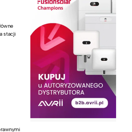
główne
 stacji
prawnymi