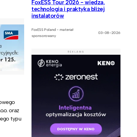
FoxESS Tour 2026 - wiedza,
technologia i praktyka bliżej
instalatorów
FoxESS Poland - materiał
03-08-2026
sponsorowany
REKLAMA
rowego
.o. oraz
tego typu