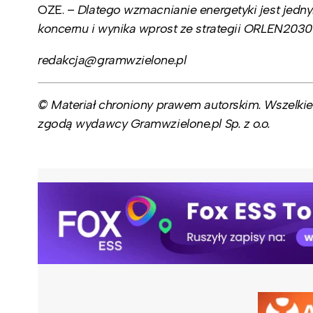
OZE. –
Dlatego wzmacnianie energetyki jest je
koncernu i wynika wprost ze strategii ORLEN2030
redakcja@gramwzielone.pl
© Materiał chroniony prawem autorskim. Wszelkie 
zgodą wydawcy Gramwzielone.pl Sp. z o.o.