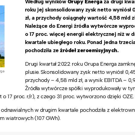
Według wyników
Grupy Energa
za drugi kwa
roku jej s
konsolidowany zysk netto wyniósł 
zł, a przychody osiągnęły wartość 4,58 mld zł
Należące do Energi źródła wytwórcze wypr
o 17 proc. więcej energii elektrycznej niż w 
kwartale ubiegłego roku. Ponad jedna trzeci
pochodziła ze
źródeł zeroemisyjnych.
Drugi kwartał 2022 roku Grupa Energa zamknę
plusie. Skonsolidowany zysk netto wyniósł 0,45
rga
przychody – 4,58 mld zł, a wynik EBITDA – 0,9
Źródła wytwórcze spółki wyprodukowały w ty
o 17 proc. r/r), z czego 31 proc. wytworzono dzięki OZE.
ł odnawialnych w drugim kwartale pochodziła z elektrown
arm wiatrowych (107 GWh).