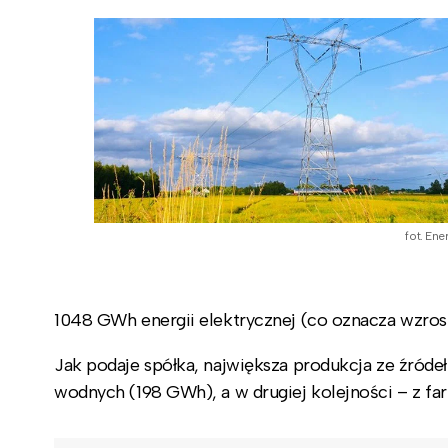
fot. Ene
1048 GWh energii elektrycznej (co oznacza wzrost 
Jak podaje spółka, największa produkcja ze źróde
wodnych (198 GWh), a w drugiej kolejności – z f