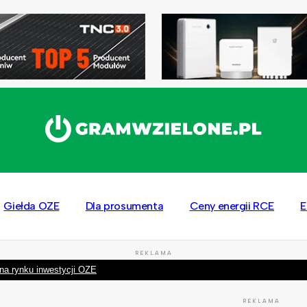
Giełda OZE
Dla prosumenta
Ceny energii RCE
E
REKLAMA
na rynku inwestycji OZE
REKLAMA