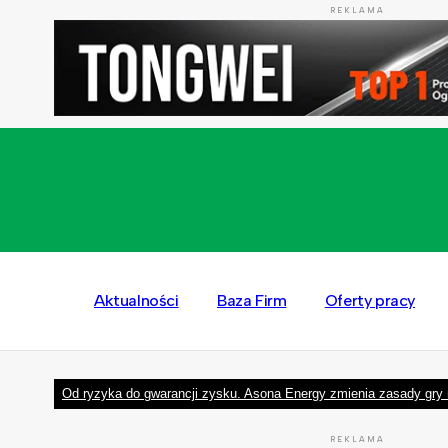
REKLAMA
Aktualności
Baza Firm
Oferty pracy
Od ryzyka do gwarancji zysku. Asona Energy zmienia zasady gry 
REKLAMA