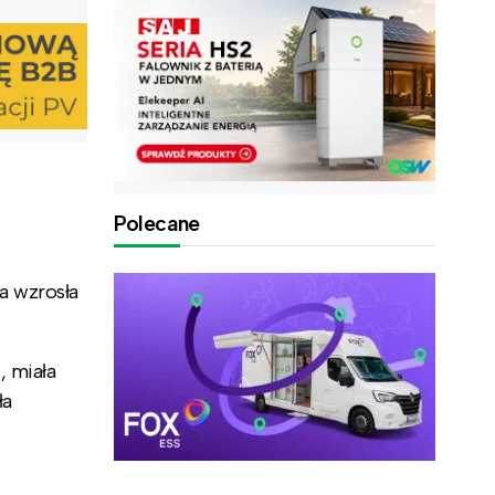
Polecane
a wzrosła
, miała
ła