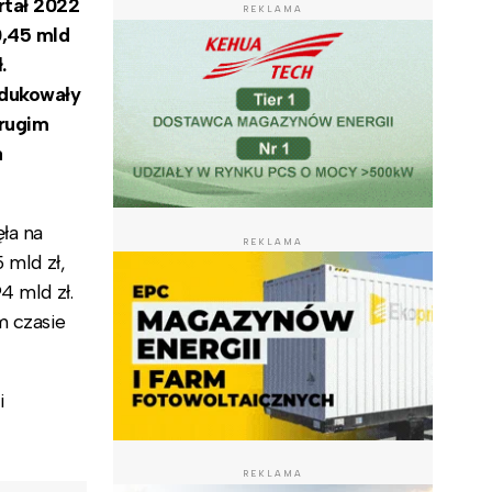
rtał 2022
REKLAMA
0,45 mld
.
odukowały
drugim
a
ła na
REKLAMA
 mld zł,
4 mld zł.
m czasie
i
REKLAMA