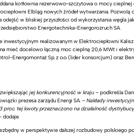
oddana kotłownia rezerwowo-szczytowa o mocy cieplnej 
ociepłowni Elbląg nowych źródeł wytwarzania. Pozwolą 
 odejść w bliskiej przyszłości od wykorzystania węgla ja
przedsiębiorstwo Energotechnika-Energorozruch SA.
 inwestycyjnym realizowanym w Elektrociepłowni Kalis
ma mieć docelowo łączną moc cieplną 20,6 MWt i elektr
rol-Energomontaż Sp. z o.o. (lider konsorcjum) oraz Be
zwiększając jej konkurencyjność w kraju
– podkreśla Dan
wiązki prezesa zarządu Energi SA.
– Nakłady inwestycyj
63 proc. tej kwoty przeznaczono na działalność dystrybucy
 dodaje.
iezbędny w perspektywie dalszej rozbudowy polskiego po