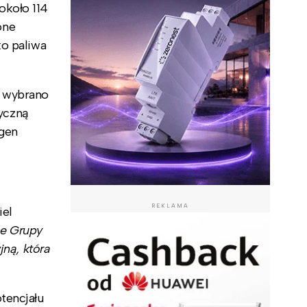
około 114
one
ko paliwa
z wybrano
yczną
rgen
REKLAMA
iel
ne Grupy
jną, która
tencjału