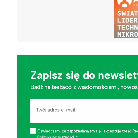
Zapisz się do newslet
Bądź na bieżąco z wiadomościami, nowościa
Oświadczam, że zapoznałam/em się i akceptuję treść Re
Polityką prywatności. *