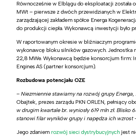
Równocześnie w Elblągu do eksploatacji została 
MWt – pierwsze z dwóch przewidzianych w Elektr
zarządzającej zakładem spółce Energa Kogeneracja
do produkcji ciepła. Wykonawcą inwestycji było 
W raportowanym okresie w bliźniaczym programie
wykonawcę bloku silników gazowych. Jednostka 
22,8 MWe. Wykonawcą będzie konsorcjum firm: Int
Engines AS (partner konsorcjum).
Rozbudowa potencjału OZE
–
Niezmiennie stawiamy na rozwój grupy Energa, 
Obajtek, prezes zarządu PKN ORLEN, pełniący obo
w drugim kwartale br. wyniosły 619 mln zł. Blisko 
stanowi filar wyników grupy i napędza ich wzrost
–
Jego zdaniem
rozwój sieci dystrybucyjnych
jest n