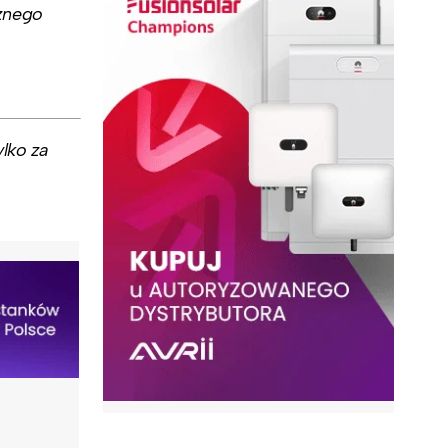
znego
lko za