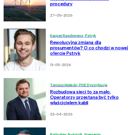
procedury
27-05-2026
Kacper Raszkiewicz, Pstryk
Rewolucyjna zmiana dla
prosumentów? O co chodzi w nowej
ofercie Pstryk
13-05-2026
Tomasz Małecki, PGE Dystrybucja
Rozbudowa sieci to za mało.
Operatorzy przestaną być tylko
właścicielem kabli
23-04-2026
Radosław Auguścik, Sigenergy