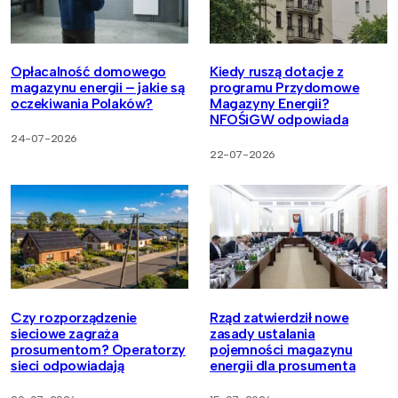
Opłacalność domowego
Kiedy ruszą dotacje z
magazynu energii – jakie są
programu Przydomowe
oczekiwania Polaków?
Magazyny Energii?
NFOŚiGW odpowiada
24-07-2026
22-07-2026
Czy rozporządzenie
Rząd zatwierdził nowe
sieciowe zagraża
zasady ustalania
prosumentom? Operatorzy
pojemności magazynu
sieci odpowiadają
energii dla prosumenta