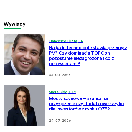
Wywiady
Francesco Liuzza, JA
Na jakie technologie stawia przemysł
PV? Czy dominacja TOPCon
pozostanie niezagrożona i co z
perowskitami?
03-08-2026
Marta Głód, OX2
Mosty szynowe – szansa na
przyłączenie czy dodatkowe ryzyko
dla inwestorów z rynku OZE?
29-07-2026