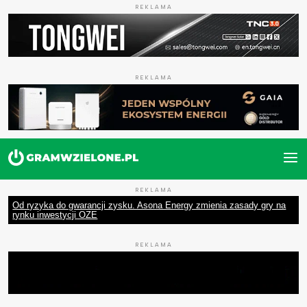
REKLAMA
REKLAMA
REKLAMA
Od ryzyka do gwarancji zysku. Asona Energy zmienia zasady gry na
rynku inwestycji OZE
REKLAMA