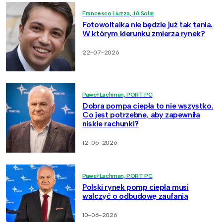
Francesco Liuzza, JA Solar
Fotowoltaika nie będzie już tak tania.
W którym kierunku zmierza rynek?
22-07-2026
Paweł Lachman, PORT PC
Dobra pompa ciepła to nie wszystko.
Co jest potrzebne, aby zapewniła
niskie rachunki?
12-06-2026
Paweł Lachman, PORT PC
Polski rynek pomp ciepła musi
walczyć o odbudowę zaufania
10-06-2026