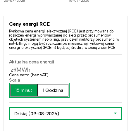
20-07-2026
15-07-2026
Ceny energii RCE
Rynkowa cena energii elektrycznej (RCE) jest przyjmowana do
rozliczeń energii wprowadzanej do sieci przez prosumentów
objętych systemem net-billing, przy czym niektórzy prosumenci w
net-billingu mogą być rozliczani po miesięcznej rynkowej cenie
energii elektrycznej (RCEm) będącej średnią ważoną z cen RCE.
Aktualna cena energii
zł/MWh
Cena netto (bez VAT)
Skala
15 minut
1 Godzina
Dzisiaj
(09-08-2026)