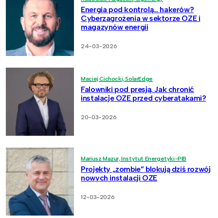
Energia pod kontrolą… hakerów?
Cyberzagrożenia w sektorze OZE i
magazynów energii
24-03-2026
Maciej Cichocki, SolarEdge
Falowniki pod presją. Jak chronić
instalacje OZE przed cyberatakami?
20-03-2026
Mariusz Mazur, Instytut Energetyki-PIB
Projekty „zombie” blokują dziś rozwój
nowych instalacji OZE
12-03-2026