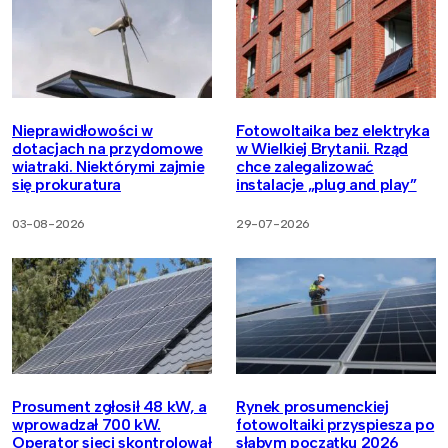
Nieprawidłowości w
Fotowoltaika bez elektryka
dotacjach na przydomowe
w Wielkiej Brytanii. Rząd
wiatraki. Niektórymi zajmie
chce zalegalizować
się prokuratura
instalacje „plug and play”
03-08-2026
29-07-2026
Prosument zgłosił 48 kW, a
Rynek prosumenckiej
wprowadzał 700 kW.
fotowoltaiki przyspiesza po
Operator sieci skontrolował
słabym początku 2026