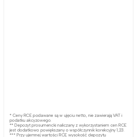
* Ceny RCE podawane są w ujęciu netto, nie zawierają VAT i
podatku akcyzowego.
** Depozyt prosumencki naliczany z wykorzystaniem cen RCE
jest dodatkowo powiększany o współczynnik korekcyjny 1,23.
*** Przy ujemnej wartości RCE wysokość depozytu