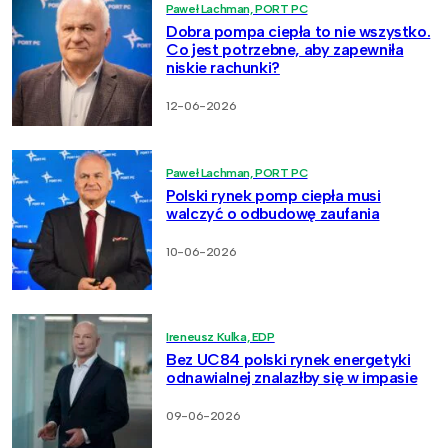
Paweł Lachman, PORT PC
Dobra pompa ciepła to nie wszystko.
Co jest potrzebne, aby zapewniła
niskie rachunki?
12-06-2026
Paweł Lachman, PORT PC
Polski rynek pomp ciepła musi
walczyć o odbudowę zaufania
10-06-2026
Ireneusz Kulka, EDP
Bez UC84 polski rynek energetyki
odnawialnej znalazłby się w impasie
09-06-2026