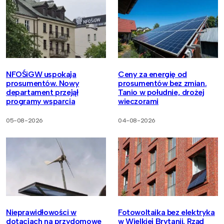
NFOŚiGW uspokaja
Ceny za energię od
prosumentów. Nowy
prosumentów bez zmian.
departament przejął
Tanio w południe, drożej
programy wsparcia
wieczorami
05-08-2026
04-08-2026
Nieprawidłowości w
Fotowoltaika bez elektryka
dotacjach na przydomowe
w Wielkiej Brytanii. Rząd