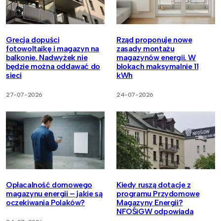
Grecja dopuści
Rząd proponuje nowe
fotowoltaikę i magazyn na
zasady montażu
balkonie. Nadwyżek nie
magazynów energii. W
będzie można oddawać do
blokach maksymalnie 11
sieci
kWh
27-07-2026
24-07-2026
Opłacalność domowego
Kiedy ruszą dotacje z
magazynu energii – jakie są
programu Przydomowe
oczekiwania Polaków?
Magazyny Energii?
NFOŚiGW odpowiada