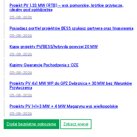
Projekt PV 1,33 MW (RTB) – woj. pomorskie, krótkie przyłącze,
idealny pod spółdzielnię
05-08-2026
Posiadasz portfel projektów BESS szukasz partnera oraz finasowania
05-08-2026
Kupię projekty PV/BESS/hybryda powyżej 20 MW
05-08-2026
Kupimy Gwarancje Pochodzenia z OZE
05-08-2026
Projekty PV 4x1 MW WP do GPZ Dębrznica + 30 MW bez Warunków
Przyłączenia
05-08-2026
Projekty PV 1+1+3 MW + 4 MW Magazynu woj. wielkopolskie
05-08-2026
Dodaj bezpłatne ogłoszenie
Zobacz więcej