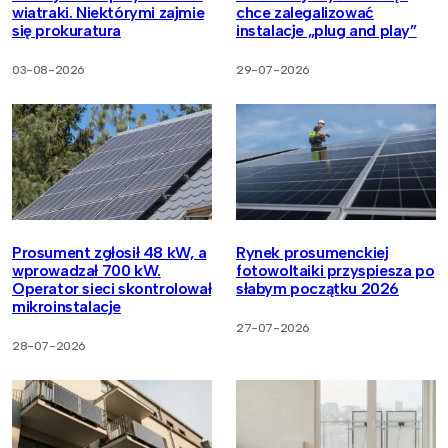
wiatraki. Niektórymi zajmie
chce zalegalizować
się prokuratura
instalacje „plug and play”
03-08-2026
29-07-2026
Prosument zgłosił 48 kW, a
Rynek prosumenckiej
wprowadzał 700 kW.
fotowoltaiki przyspiesza po
Operator sieci skontrolował
słabym początku 2026
mikroinstalacje
27-07-2026
28-07-2026