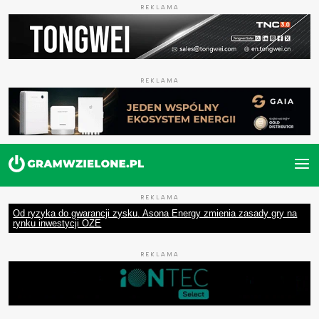
REKLAMA
REKLAMA
REKLAMA
Od ryzyka do gwarancji zysku. Asona Energy zmienia zasady gry na
rynku inwestycji OZE
REKLAMA