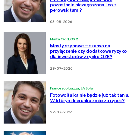
pozostanie niezagrożona i co z
perowskitami?
03-08-2026
Marta Głód, OX2
Mosty szynowe – szansa na
przyłączenie czy dodatkowe ryzyko
dla inwestorów z rynku OZE?
29-07-2026
Francesco Liuzza, JA Solar
Fotowoltaika nie będzie już tak tania.
W którym kierunku zmierza rynek?
22-07-2026