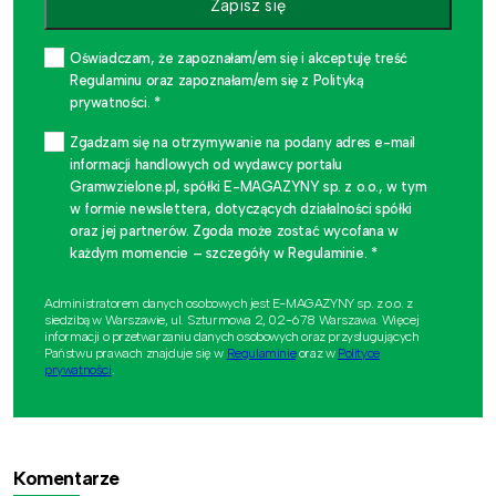
Zapisz się
Oświadczam, że zapoznałam/em się i akceptuję treść
Regulaminu oraz zapoznałam/em się z Polityką
prywatności. *
Zgadzam się na otrzymywanie na podany adres e-mail
informacji handlowych od wydawcy portalu
Gramwzielone.pl, spółki E-MAGAZYNY sp. z o.o., w tym
w formie newslettera, dotyczących działalności spółki
oraz jej partnerów. Zgoda może zostać wycofana w
każdym momencie – szczegóły w Regulaminie. *
Administratorem danych osobowych jest E-MAGAZYNY sp. z o.o. z
siedzibą w Warszawie, ul. Szturmowa 2, 02-678 Warszawa. Więcej
informacji o przetwarzaniu danych osobowych oraz przysługujących
Państwu prawach znajduje się w
Regulaminie
oraz w
Polityce
prywatności
.
Komentarze