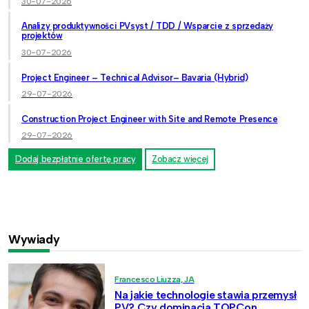
30-07-2026
Analizy produktywności PVsyst / TDD / Wsparcie z sprzedaży
projektów
30-07-2026
Project Engineer – Technical Advisor– Bavaria (Hybrid)
29-07-2026
Construction Project Engineer with Site and Remote Presence
29-07-2026
Dodaj bezpłatnie ofertę pracy
Zobacz więcej
Wywiady
Francesco Liuzza, JA
Na jakie technologie stawia przemysł
PV? Czy dominacja TOPCon