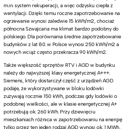
m.in. system rekuperacji, a więc odzysku ciepła z
wentylacji. Dzięki temu roczne zapotrzebowanie na
ogrzewanie wynosi zaledwie 15 kWh/m2, chociaż
północna Szwajcaria ma klimat bardzo podobny do
polskiego. Dla porównania średnie zapotrzebowanie
budynków z lat 80. w Polsce wynosi 250 kWh/m2 a
nowych wciąż często przekracza 90 kWh/m2.
Także większość sprzętów RTV i AGD w budynku
należy do najwyższej klasy energetycznej A+++.
Siemens, który dostarczył część z urządzeń AGD
podaje, że wykorzystywane w bloku lodówki
zużywają rocznie 150 kWh, podczas gdy lodówki o
podobnej wielkości, ale w klasie energetycznej A+
potrzebują ok. 260 kWh. Przy dziewięciu
mieszkaniach różnica w zapotrzebowaniu na energię
tylko przez ten jeden rodzaj AGD wynosi ok. 1 MWh,