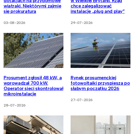
dotacjach na przydomowe
w Wielkiej Brytanii. Rząd
wiatraki. Niektórymi zajmie
chce zalegalizować
się prokuratura
instalacje „plug and play”
03-08-2026
29-07-2026
Prosument zgłosił 48 kW, a
Rynek prosumenckiej
wprowadzał 700 kW.
fotowoltaiki przyspiesza po
Operator sieci skontrolował
słabym początku 2026
mikroinstalacje
27-07-2026
28-07-2026