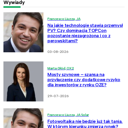
Wywiady
Francesco Liuzza, JA
Na jakie technologie stawia przemysł
PV? Czy dominacja TOPCon
pozostanie niezagrożona i co z
perowskitami?
03-08-2026
Marta Głód, OX2
Mosty szynowe – szansa na
przyłączenie czy dodatkowe ryzyko
dla inwestorów z rynku OZE?
29-07-2026
Francesco Liuzza, JA Solar
Fotowoltaika nie będzie już tak tania.
W którym kierunku zmierza rynek?