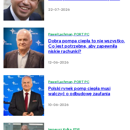
22-07-2026
Paweł Lachman, PORT PC
Dobra pompa ciepła to nie wszystko.
Co jest potrzebne, aby zapewniła
niskie rachunki?
12-06-2026
Paweł Lachman, PORT PC
Polski rynek pomp ciepła musi
walczyć o odbudowę zaufania
10-06-2026
Ireneusz Kulka, EDP