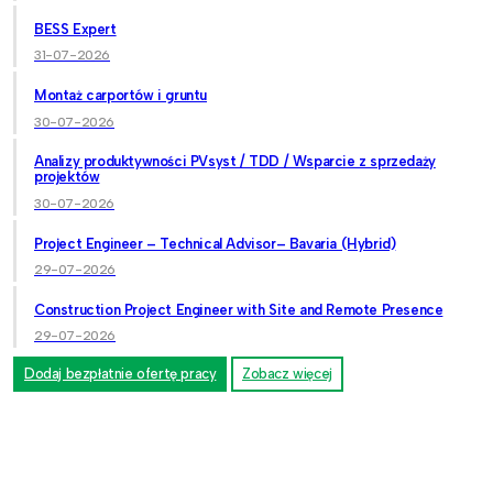
BESS Expert
31-07-2026
Montaż carportów i gruntu
30-07-2026
Analizy produktywności PVsyst / TDD / Wsparcie z sprzedaży
projektów
30-07-2026
Project Engineer – Technical Advisor– Bavaria (Hybrid)
29-07-2026
Construction Project Engineer with Site and Remote Presence
29-07-2026
Dodaj bezpłatnie ofertę pracy
Zobacz więcej