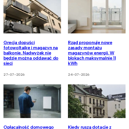
Grecja dopuści
Rząd proponuje nowe
fotowoltaikę i magazyn na
zasady montażu
balkonie. Nadwyżek nie
magazynów energii. W
będzie można oddawać do
blokach maksymalnie 11
sieci
kWh
27-07-2026
24-07-2026
Opłacalność domowego
Kiedy ruszą dotacje z