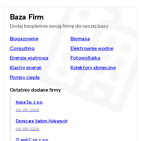
Baza Firm
Dodaj bezpłatnie swoją firmę do naszej bazy
Biogazownie
Biomasa
Consulting
Elektrownie wodne
Energia wiatrowa
Fotowoltaika
Klastry energii
Kolektory słoneczne
Pompy ciepła
Ostatnio dodane firmy
Inoxa Sp. z o.o.
04-08-2026
Demicare Vadym Holyanych
04-08-2026
IT and C sp. z o.o.