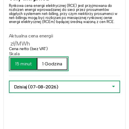
Rynkowa cena energii elektrycznej (RCE) jest przyjmowana do
rozliczeń energii wprowadzanej do sieci przez prosumentów
objętych systemem net-billing, przy czym niektórzy prosumenci w
net-billingu mogą być rozliczani po miesięcznej rynkowej cenie
energii elektrycznej (RCEm) będącej średnią ważoną z cen RCE.
Aktualna cena energii
zł/MWh
Cena netto (bez VAT)
Skala
15 minut
1 Godzina
Dzisiaj
(07-08-2026)