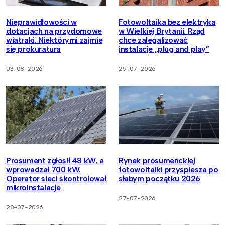
Nieprawidłowości w
Fotowoltaika bez elektryka
dotacjach na przydomowe
w Wielkiej Brytanii. Rząd
wiatraki. Niektórymi zajmie
chce zalegalizować
się prokuratura
instalacje „plug and play”
03-08-2026
29-07-2026
Prosument zgłosił 48 kW, a
Rynek prosumenckiej
wprowadzał 700 kW.
fotowoltaiki przyspiesza po
Operator sieci skontrolował
słabym początku 2026
mikroinstalacje
27-07-2026
28-07-2026