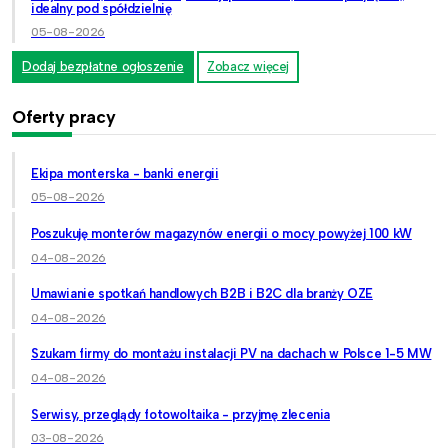
idealny pod spółdzielnię
05-08-2026
Dodaj bezpłatne ogłoszenie
Zobacz więcej
Oferty pracy
Ekipa monterska - banki energii
05-08-2026
Poszukuję monterów magazynów energii o mocy powyżej 100 kW
04-08-2026
Umawianie spotkań handlowych B2B i B2C dla branży OZE
04-08-2026
Szukam firmy do montażu instalacji PV na dachach w Polsce 1-5 MW
04-08-2026
Serwisy, przeglądy fotowoltaika - przyjmę zlecenia
03-08-2026