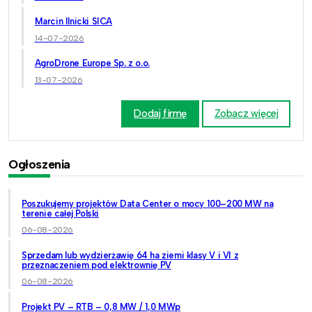
Marcin Ilnicki SICA
14-07-2026
AgroDrone Europe Sp. z o.o.
13-07-2026
Dodaj firmę
Zobacz więcej
Ogłoszenia
Poszukujemy projektów Data Center o mocy 100–200 MW na
terenie całej Polski
06-08-2026
Sprzedam lub wydzierżawię 64 ha ziemi klasy V i VI z
przeznaczeniem pod elektrownię PV
06-08-2026
Projekt PV – RTB – 0,8 MW / 1,0 MWp