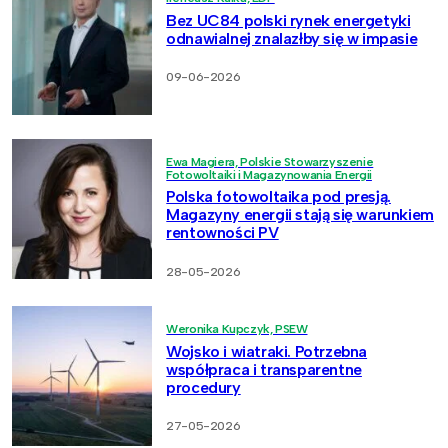
Bez UC84 polski rynek energetyki
odnawialnej znalazłby się w impasie
09-06-2026
Ewa Magiera, Polskie Stowarzyszenie
Fotowoltaiki i Magazynowania Energii
Polska fotowoltaika pod presją.
Magazyny energii stają się warunkiem
rentowności PV
28-05-2026
Weronika Kupczyk, PSEW
Wojsko i wiatraki. Potrzebna
współpraca i transparentne
procedury
27-05-2026