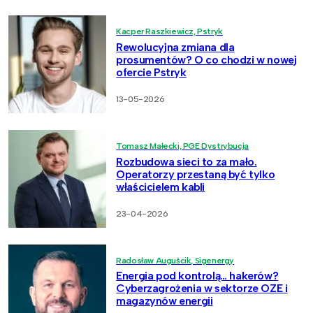
Kacper Raszkiewicz, Pstryk
Rewolucyjna zmiana dla
prosumentów? O co chodzi w nowej
ofercie Pstryk
13-05-2026
Tomasz Małecki, PGE Dystrybucja
Rozbudowa sieci to za mało.
Operatorzy przestaną być tylko
właścicielem kabli
23-04-2026
Radosław Auguścik, Sigenergy
Energia pod kontrolą… hakerów?
Cyberzagrożenia w sektorze OZE i
magazynów energii