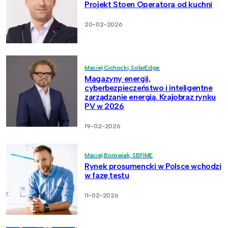
Projekt Stoen Operatora od kuchni
20-02-2026
Maciej Cichocki, SolarEdge
Magazyny energii,
cyberbezpieczeństwo i inteligentne
zarządzanie energią. Krajobraz rynku
PV w 2026
19-02-2026
Maciej Borowiak, SBFiME
Rynek prosumencki w Polsce wchodzi
w fazę testu
11-02-2026