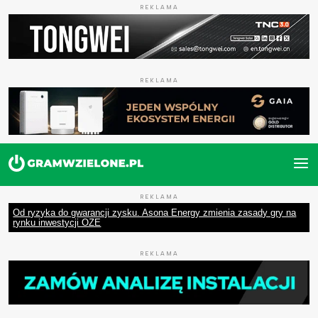
REKLAMA
REKLAMA
REKLAMA
Od ryzyka do gwarancji zysku. Asona Energy zmienia zasady gry na
rynku inwestycji OZE
REKLAMA