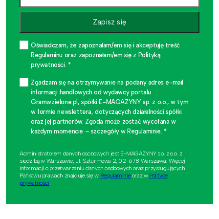
Zapisz się
Oświadczam, że zapoznałam/em się i akceptuję treść
Regulaminu oraz zapoznałam/em się z Polityką
prywatności. *
Zgadzam się na otrzymywanie na podany adres e-mail
informacji handlowych od wydawcy portalu
Gramwzielone.pl, spółki E-MAGAZYNY sp. z o.o., w tym
w formie newslettera, dotyczących działalności spółki
oraz jej partnerów. Zgoda może zostać wycofana w
każdym momencie – szczegóły w Regulaminie. *
Administratorem danych osobowych jest E-MAGAZYNY sp. z o.o. z
siedzibą w Warszawie, ul. Szturmowa 2, 02-678 Warszawa. Więcej
informacji o przetwarzaniu danych osobowych oraz przysługujących
Państwu prawach znajduje się w
Regulaminie
oraz w
Polityce
prywatności
.