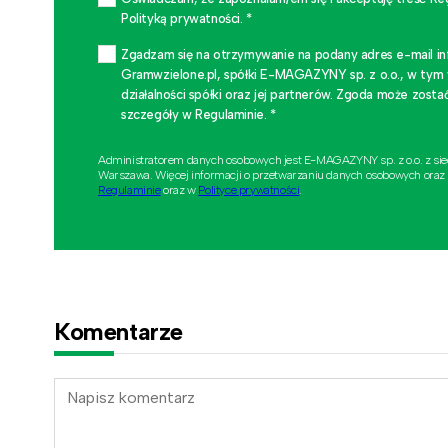
Polityką prywatności. *
Zgadzam się na otrzymywanie na podany adres e-mail i
Gramwzielone.pl, spółki E-MAGAZYNY sp. z o.o., w tym
działalności spółki oraz jej partnerów. Zgoda może zo
szczegóły w Regulaminie. *
Administratorem danych osobowych jest E-MAGAZYNY sp. z o.o. z si
Warszawa. Więcej informacji o przetwarzaniu danych osobowych oraz
Regulaminie
oraz w
Polityce prywatności
.
Komentarze