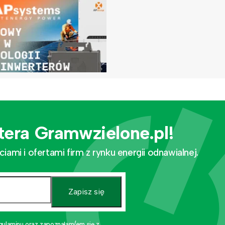
tera Gramwzielone.pl!
mi i ofertami firm z rynku energii odnawialnej.
Zapisz się
gulaminu oraz zapoznałam/em się z