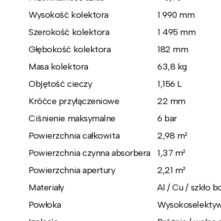
Wysokość kolektora
1 990 mm
Szerokość kolektora
1 495 mm
Głębokość kolektora
182 mm
Masa kolektora
63,8 kg
Objętość cieczy
1,156 L
Króćce przyłączeniowe
22 mm
Ciśnienie maksymalne
6 bar
Powierzchnia całkowita
2,98 m²
Powierzchnia czynna absorbera
1,37 m²
Powierzchnia apertury
2,21 m²
Materiały
Al / Cu / szkło 
Powłoka
Wysokoselektyw