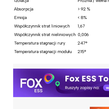
Izolacja
Próżnia / wełna 
Absorpcja
> 92 %
Emisja
< 8%
Współczynnik strat liniowych
1,67
Współczynnik strat nieliniowych
0,006
Temperatura stagnacji rury
247°
Temperatura stagnacji modułu
215°