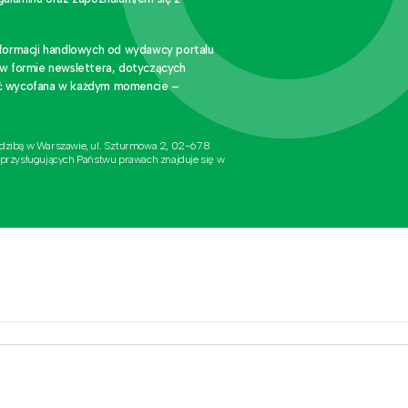
nformacji handlowych od wydawcy portalu
 w formie newslettera, dotyczących
stać wycofana w każdym momencie –
edzibą w Warszawie, ul. Szturmowa 2, 02-678
 przysługujących Państwu prawach znajduje się w