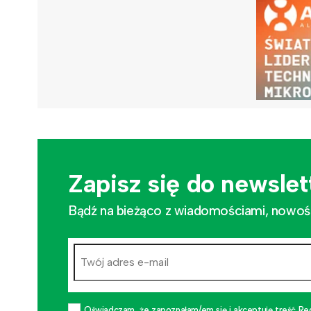
Zapisz się do newslet
Bądź na bieżąco z wiadomościami, nowościa
Oświadczam, że zapoznałam/em się i akceptuję treść Re