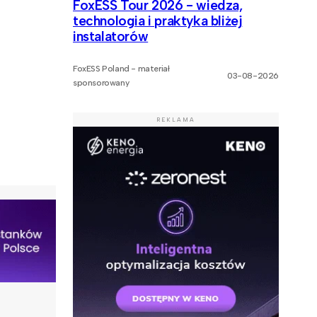
FoxESS Tour 2026 - wiedza,
technologia i praktyka bliżej
instalatorów
FoxESS Poland - materiał
03-08-2026
sponsorowany
REKLAMA