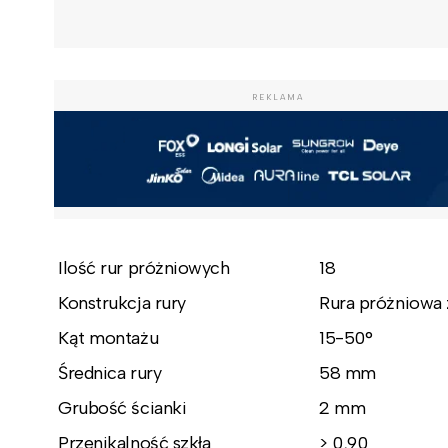
REKLAMA
Ilość rur próżniowych
18
Konstrukcja rury
Rura próżniowa 
Kąt montażu
15-50°
Średnica rury
58 mm
Grubość ścianki
2 mm
Przenikalność szkła
> 0,90