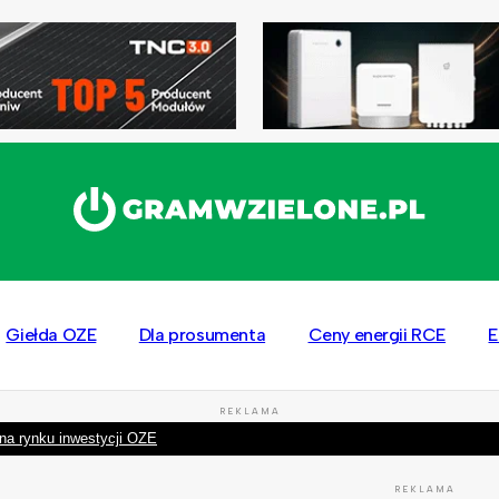
Giełda OZE
Dla prosumenta
Ceny energii RCE
E
REKLAMA
na rynku inwestycji OZE
REKLAMA