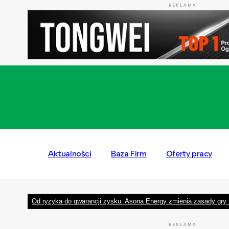
REKLAMA
Aktualności
Baza Firm
Oferty pracy
Od ryzyka do gwarancji zysku. Asona Energy zmienia zasady gry 
REKLAMA