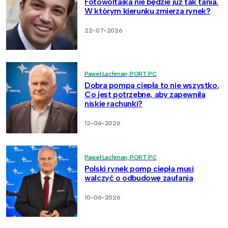
Fotowoltaika nie będzie już tak tania.
W którym kierunku zmierza rynek?
22-07-2026
Paweł Lachman, PORT PC
Dobra pompa ciepła to nie wszystko.
Co jest potrzebne, aby zapewniła
niskie rachunki?
12-06-2026
Paweł Lachman, PORT PC
Polski rynek pomp ciepła musi
walczyć o odbudowę zaufania
10-06-2026