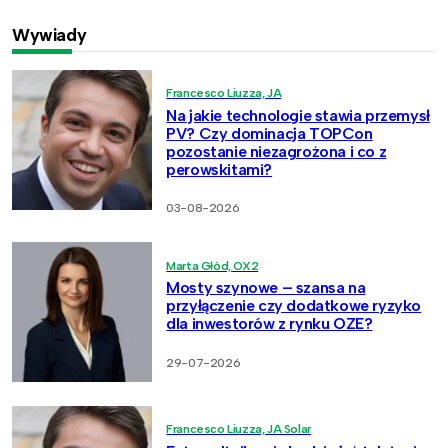
Wywiady
Francesco Liuzza, JA
Na jakie technologie stawia przemysł
PV? Czy dominacja TOPCon
pozostanie niezagrożona i co z
perowskitami?
03-08-2026
Marta Głód, OX2
Mosty szynowe – szansa na
przyłączenie czy dodatkowe ryzyko
dla inwestorów z rynku OZE?
29-07-2026
Francesco Liuzza, JA Solar