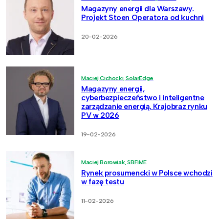
Magazyny energii dla Warszawy.
Projekt Stoen Operatora od kuchni
20-02-2026
Maciej Cichocki, SolarEdge
Magazyny energii,
cyberbezpieczeństwo i inteligentne
zarządzanie energią. Krajobraz rynku
PV w 2026
19-02-2026
Maciej Borowiak, SBFiME
Rynek prosumencki w Polsce wchodzi
w fazę testu
11-02-2026