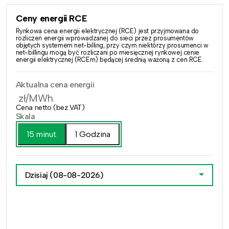
Ceny energii RCE
Rynkowa cena energii elektrycznej (RCE) jest przyjmowana do
rozliczeń energii wprowadzanej do sieci przez prosumentów
objętych systemem net-billing, przy czym niektórzy prosumenci w
net-billingu mogą być rozliczani po miesięcznej rynkowej cenie
energii elektrycznej (RCEm) będącej średnią ważoną z cen RCE.
Aktualna cena energii
zł/MWh
Cena netto (bez VAT)
Skala
15 minut
1 Godzina
Dzisiaj
(08-08-2026)