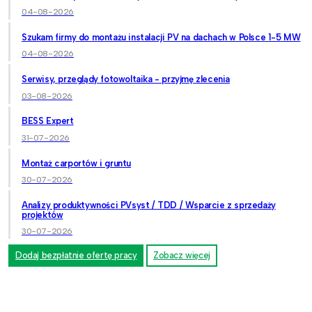
04-08-2026
Szukam firmy do montażu instalacji PV na dachach w Polsce 1-5 MW
04-08-2026
Serwisy, przeglądy fotowoltaika - przyjmę zlecenia
03-08-2026
BESS Expert
31-07-2026
Montaż carportów i gruntu
30-07-2026
Analizy produktywności PVsyst / TDD / Wsparcie z sprzedaży
projektów
30-07-2026
Dodaj bezpłatnie ofertę pracy
Zobacz więcej