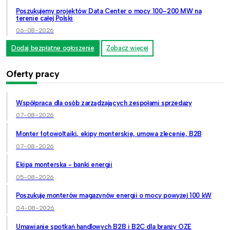
Poszukujemy projektów Data Center o mocy 100–200 MW na
terenie całej Polski
06-08-2026
Dodaj bezpłatne ogłoszenie
Zobacz więcej
Oferty pracy
Współpraca dla osób zarządzających zespołami sprzedaży
07-08-2026
Monter fotowoltaiki, ekipy monterskie, umowa zlecenie, B2B
07-08-2026
Ekipa monterska - banki energii
05-08-2026
Poszukuję monterów magazynów energii o mocy powyżej 100 kW
04-08-2026
Umawianie spotkań handlowych B2B i B2C dla branży OZE