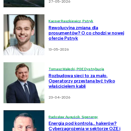
27-05-2026
Kacper Raszkiewicz, Pstryk
Rewolucyjna zmiana dla
prosumentów? O co chodzi w nowej
ofercie Pstryk
13-05-2026
Tomasz Małecki, PGE Dystrybucja
Rozbudowa sieci to za mało.
Operatorzy przestaną być tylko
właścicielem kabli
23-04-2026
Radosław Auguścik, Sigenergy
Energia pod kontrolą… hakerów?
Cyberzagrożenia w sektorze OZE i