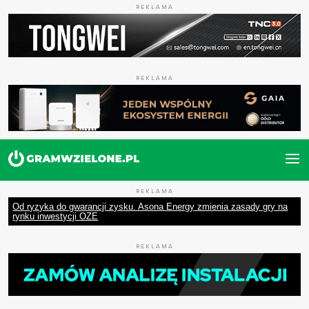
REKLAMA
REKLAMA
REKLAMA
Od ryzyka do gwarancji zysku. Asona Energy zmienia zasady gry na
rynku inwestycji OZE
REKLAMA