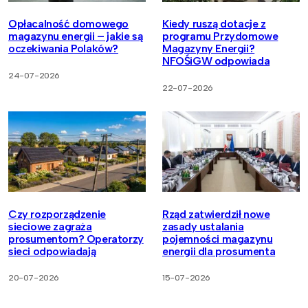
Opłacalność domowego
Kiedy ruszą dotacje z
magazynu energii – jakie są
programu Przydomowe
oczekiwania Polaków?
Magazyny Energii?
NFOŚiGW odpowiada
24-07-2026
22-07-2026
Czy rozporządzenie
Rząd zatwierdził nowe
sieciowe zagraża
zasady ustalania
prosumentom? Operatorzy
pojemności magazynu
sieci odpowiadają
energii dla prosumenta
20-07-2026
15-07-2026