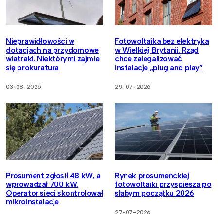
Nieprawidłowości w
Fotowoltaika bez elektryka
dotacjach na przydomowe
w Wielkiej Brytanii. Rząd
wiatraki. Niektórymi zajmie
chce zalegalizować
się prokuratura
instalacje „plug and play”
03-08-2026
29-07-2026
Prosument zgłosił 48 kW, a
Rynek prosumenckiej
wprowadzał 700 kW.
fotowoltaiki przyspiesza po
Operator sieci skontrolował
słabym początku 2026
mikroinstalacje
27-07-2026