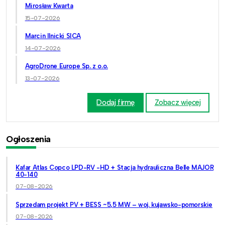
Mirosław Kwarta
15-07-2026
Marcin Ilnicki SICA
14-07-2026
AgroDrone Europe Sp. z o.o.
13-07-2026
Dodaj firmę
Zobacz więcej
Ogłoszenia
Kafar Atlas Copco LPD-RV -HD + Stacja hydrauliczna Belle MAJOR
40-140
07-08-2026
Sprzedam projekt PV + BESS ~5,5 MW – woj. kujawsko-pomorskie
07-08-2026