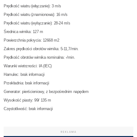
Prędkość wiatru (włączanie): 3 m/s
Prędkość wiatru (znamionowa): 16 m/s
Prędkość wiatru (wyłączanie): 28-24 m/s
Średnica wirnika: 127 m
Powierzchnia pokrycia: 12668 m2
Zakres prędkości obrotów wirnika: 5-11,7/min.
Prędkość obrotów wirnika nominalna: -/min.
Warunki wietrzności: IA (IEC)
Hamulec: brak informacji
Przekładnia: brak informacji
Generator: pierścieniowy, z bezpośrednim napędem
Wysokość piasty: 99/ 135 m
Częstotliwość: brak informacji
REKLAMA