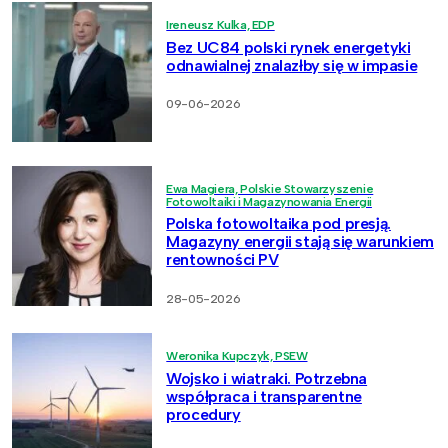
Ireneusz Kulka, EDP
Bez UC84 polski rynek energetyki
odnawialnej znalazłby się w impasie
09-06-2026
Ewa Magiera, Polskie Stowarzyszenie
Fotowoltaiki i Magazynowania Energii
Polska fotowoltaika pod presją.
Magazyny energii stają się warunkiem
rentowności PV
28-05-2026
Weronika Kupczyk, PSEW
Wojsko i wiatraki. Potrzebna
współpraca i transparentne
procedury