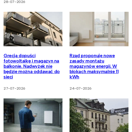
28-07-2026
Grecja dopuści
Rząd proponuje nowe
fotowoltaikę i magazyn na
zasady montażu
balkonie. Nadwyżek nie
magazynów energii. W
będzie można oddawać do
blokach maksymalnie 11
sieci
kWh
27-07-2026
24-07-2026