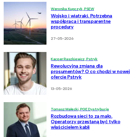
Weronika Kupczyk, PSEW
Wojsko i wiatraki. Potrzebna
współpraca i transparentne
procedury
27-05-2026
Kacper Raszkiewicz, Pstryk
Rewolucyjna zmiana dla
prosumentów? O co chodzi w nowej
ofercie Pstryk
13-05-2026
Tomasz Małecki, PGE Dystrybucja
Rozbudowa sieci to za mało.
Operatorzy przestaną być tylko
właścicielem kabli