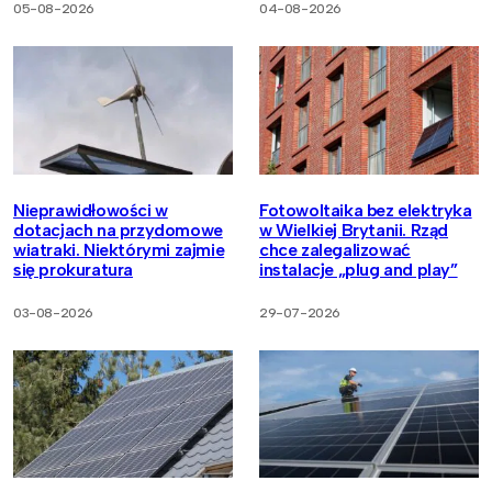
05-08-2026
04-08-2026
Nieprawidłowości w
Fotowoltaika bez elektryka
dotacjach na przydomowe
w Wielkiej Brytanii. Rząd
wiatraki. Niektórymi zajmie
chce zalegalizować
się prokuratura
instalacje „plug and play”
03-08-2026
29-07-2026