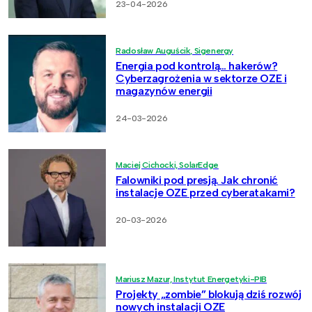
23-04-2026
Radosław Auguścik, Sigenergy
Energia pod kontrolą… hakerów?
Cyberzagrożenia w sektorze OZE i
magazynów energii
24-03-2026
Maciej Cichocki, SolarEdge
Falowniki pod presją. Jak chronić
instalacje OZE przed cyberatakami?
20-03-2026
Mariusz Mazur, Instytut Energetyki-PIB
Projekty „zombie” blokują dziś rozwój
nowych instalacji OZE