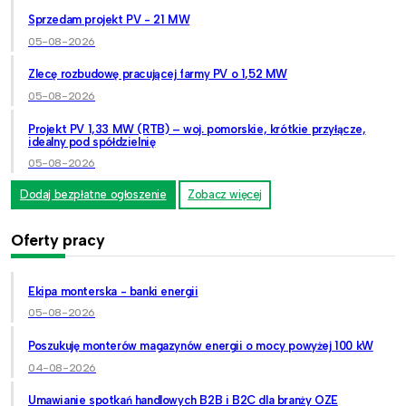
Sprzedam projekt PV - 21 MW
05-08-2026
Zlecę rozbudowę pracującej farmy PV o 1,52 MW
05-08-2026
Projekt PV 1,33 MW (RTB) – woj. pomorskie, krótkie przyłącze,
idealny pod spółdzielnię
05-08-2026
Dodaj bezpłatne ogłoszenie
Zobacz więcej
Oferty pracy
Ekipa monterska - banki energii
05-08-2026
Poszukuję monterów magazynów energii o mocy powyżej 100 kW
04-08-2026
Umawianie spotkań handlowych B2B i B2C dla branży OZE