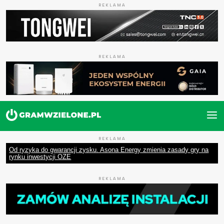
REKLAMA
REKLAMA
REKLAMA
Od ryzyka do gwarancji zysku. Asona Energy zmienia zasady gry na
rynku inwestycji OZE
REKLAMA