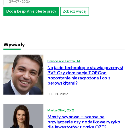
29-07-2026
Dodaj bezpłatnie ofertę pracy
Zobacz więcej
Wywiady
Francesco Liuzza, JA
Na jakie technologie stawia przemysł
PV? Czy dominacja TOPCon
pozostanie niezagrożona i co z
perowskitami?
03-08-2026
Marta Głód, OX2
Mosty szynowe – szansa na
przyłączenie czy dodatkowe ryzyko
dla inwestorów z rynku OZE?