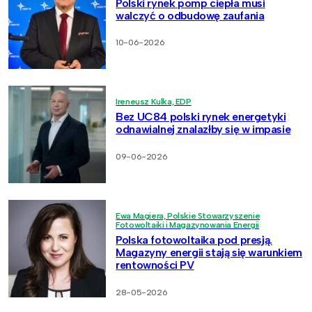
Polski rynek pomp ciepła musi
walczyć o odbudowę zaufania
10-06-2026
Ireneusz Kulka, EDP
Bez UC84 polski rynek energetyki
odnawialnej znalazłby się w impasie
09-06-2026
Ewa Magiera, Polskie Stowarzyszenie
Fotowoltaiki i Magazynowania Energii
Polska fotowoltaika pod presją.
Magazyny energii stają się warunkiem
rentowności PV
28-05-2026