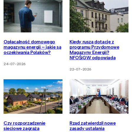
Opłacalność domowego
Kiedy ruszą dotacje z
magazynu energii – jakie są
programu Przydomowe
oczekiwania Polaków?
Magazyny Energii?
NFOŚiGW odpowiada
24-07-2026
22-07-2026
Czy rozporządzenie
Rząd zatwierdził nowe
sieciowe zagraża
zasady ustalania