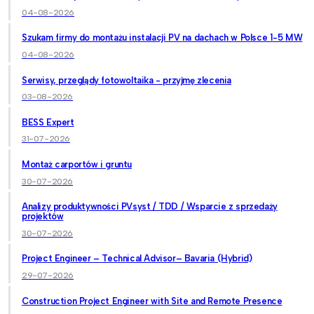
04-08-2026
Szukam firmy do montażu instalacji PV na dachach w Polsce 1-5 MW
04-08-2026
Serwisy, przeglądy fotowoltaika - przyjmę zlecenia
03-08-2026
BESS Expert
31-07-2026
Montaż carportów i gruntu
30-07-2026
Analizy produktywności PVsyst / TDD / Wsparcie z sprzedaży
projektów
30-07-2026
Project Engineer – Technical Advisor– Bavaria (Hybrid)
29-07-2026
Construction Project Engineer with Site and Remote Presence