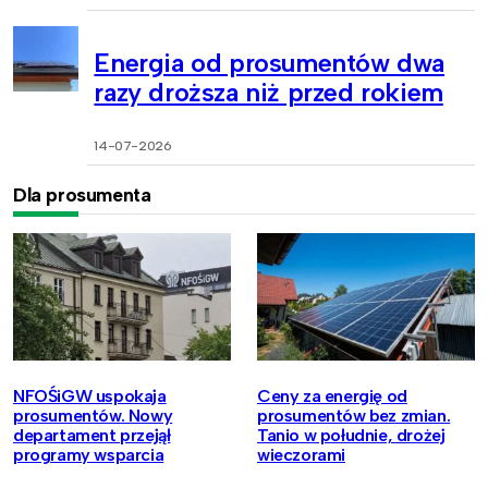
Energia od prosumentów dwa
razy droższa niż przed rokiem
14-07-2026
Dla prosumenta
NFOŚiGW uspokaja
Ceny za energię od
prosumentów. Nowy
prosumentów bez zmian.
departament przejął
Tanio w południe, drożej
programy wsparcia
wieczorami