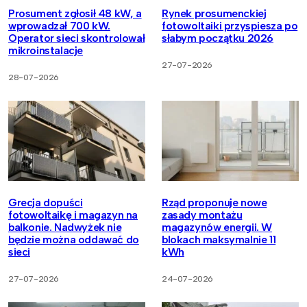
Prosument zgłosił 48 kW, a
Rynek prosumenckiej
wprowadzał 700 kW.
fotowoltaiki przyspiesza po
Operator sieci skontrolował
słabym początku 2026
mikroinstalacje
27-07-2026
28-07-2026
Grecja dopuści
Rząd proponuje nowe
fotowoltaikę i magazyn na
zasady montażu
balkonie. Nadwyżek nie
magazynów energii. W
będzie można oddawać do
blokach maksymalnie 11
sieci
kWh
27-07-2026
24-07-2026