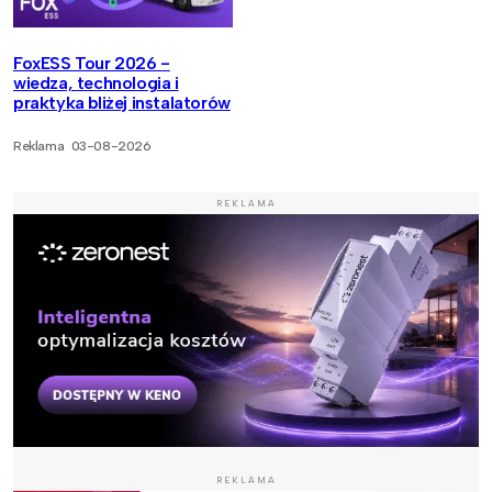
FoxESS Tour 2026 -
wiedza, technologia i
praktyka bliżej instalatorów
Reklama
03-08-2026
REKLAMA
REKLAMA