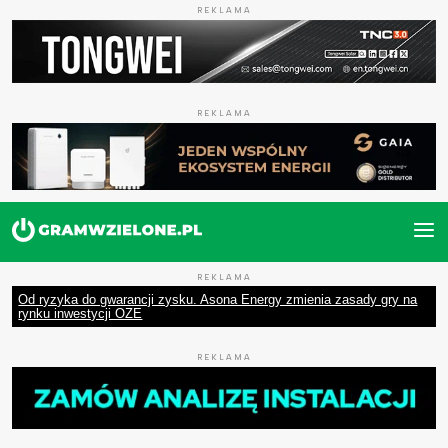
REKLAMA
REKLAMA
REKLAMA
Od ryzyka do gwarancji zysku. Asona Energy zmienia zasady gry na
rynku inwestycji OZE
REKLAMA