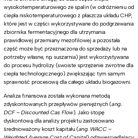
wysokotemperaturowego ze spalin (w odróżnieniu od
ciepła niskotemperaturowego z płaszcza układu CHP,
które jest w części wykorzystywane do podgrzewania
zbiornika fermentacyjnego dla utrzymania
prawidłowej przemiany mezofilowej a pozostała
część może być przeznaczona do sprzedaży lub na
potrzeby własne, np. suszarnia) jest wykorzystywana
do procesu hydrolizy (swoiste sprzężenie zwrotne dla
ciepła technologicznego) zwiększając tym samym
sprawność procesową dla całego układu biogazowni.
Analiza finansowa została wykonana metodą
zdyskontowanych przepływów pieniężnych (
ang.
DCF – Discounted Cas Flow
). Jako stopę
dyskontową dla analizy projektu zastosowano
średnioważony koszt kapitału (
ang. WACC –
Weighted Average Cost of Capital
) odzwierciedlający