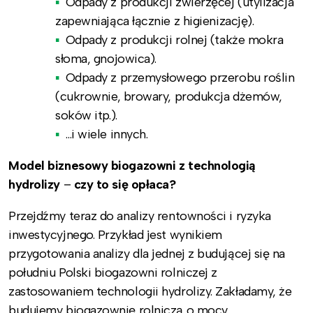
Odpady z produkcji zwierzęcej (utylizacja
zapewniająca łącznie z higienizację).
Odpady z produkcji rolnej (także mokra
słoma, gnojowica).
Odpady z przemysłowego przerobu roślin
(cukrownie, browary, produkcja dżemów,
soków itp.).
…i wiele innych.
Model biznesowy biogazowni z technologią
hydrolizy
–
czy to się opłaca?
Przejdźmy teraz do analizy rentowności i ryzyka
inwestycyjnego. Przykład jest wynikiem
przygotowania analizy dla jednej z budującej się na
południu Polski biogazowni rolniczej z
zastosowaniem technologii hydrolizy. Zakładamy, że
budujemy biogazownię rolniczą o mocy