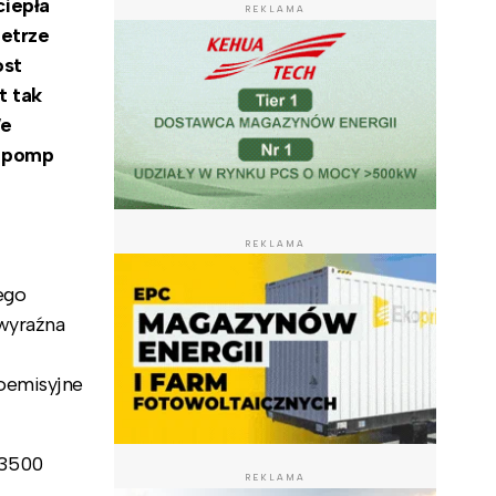
ciepła
REKLAMA
ietrze
ost
t tak
We
u pomp
REKLAMA
ego
 wyraźna
oemisyjne
 3500
REKLAMA