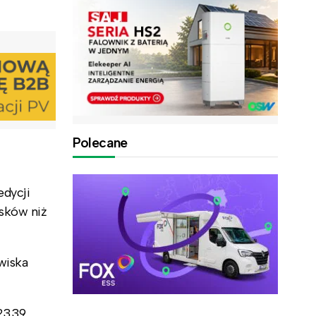
Polecane
edycji
osków niż
wiska
 2339