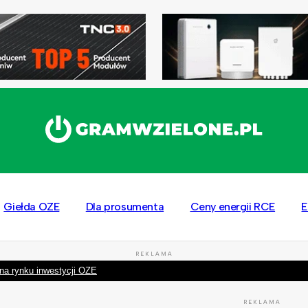
Giełda OZE
Dla prosumenta
Ceny energii RCE
E
REKLAMA
na rynku inwestycji OZE
REKLAMA