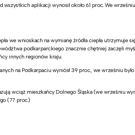
 wszystkich aplikacji wynosił około 61 proc. We wrześniu
pła we wnioskach na wymianę źródła ciepła utrzymuje si
ewództwa podkarparckiego znacznie chętniej zaczęli myś
cy innych regionów kraju.
anych na Podkarpaciu wyniósł 39 proc., we wrześniu było
zują wciąż mieszkańcy Dolnego Śląska (we wrześniu wyn
o (77 proc.)