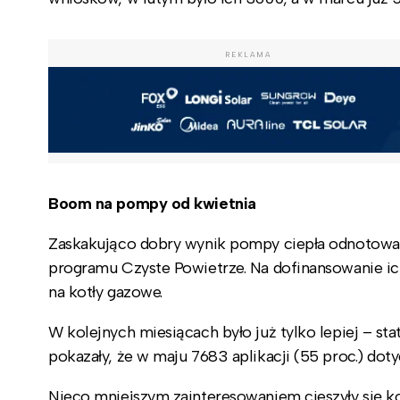
REKLAMA
Boom na pompy od kwietnia
Zaskakująco dobry wynik pompy ciepła odnotowały 
programu Czyste Powietrze. Na dofinansowanie ich
na kotły gazowe.
W kolejnych miesiącach było już tylko lepiej – st
pokazały, że w maju 7683 aplikacji (55 proc.) dot
Nieco mniejszym zainteresowaniem cieszyły się k