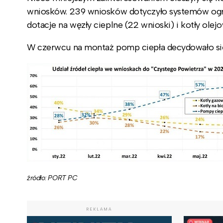
wniosków. 239 wniosków dotyczyło systemów ogrz
dotacje na węzły cieplne (22 wnioski) i kotły ole
W czerwcu na montaż pomp ciepła decydowało si
źródło: PORT PC
REKLAMA