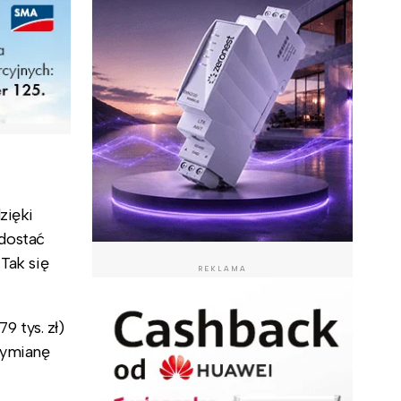
dzięki
dostać
Tak się
REKLAMA
 tys. zł)
wymianę