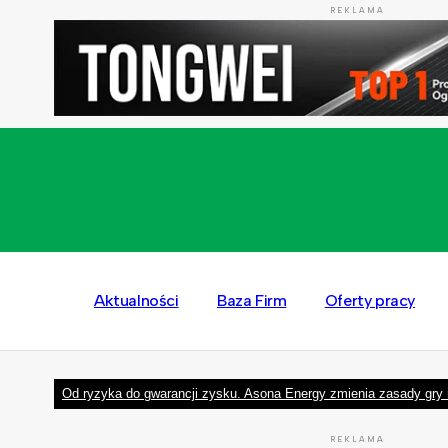
REKLAMA
Aktualności
Baza Firm
Oferty pracy
Od ryzyka do gwarancji zysku. Asona Energy zmienia zasady gry 
REKLAMA