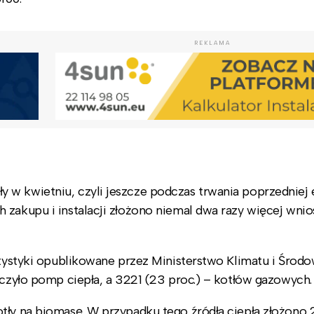
REKLAMA
w kwietniu, czyli jeszcze podczas trwania poprzedniej 
 zakupu i instalacji złożono niemal dwa razy więcej wni
atystyki opublikowane przez Ministerstwo Klimatu i Środo
yczyło pomp ciepła, a 3221 (23 proc.) – kotłów gazowych.
otły na biomasę. W przypadku tego źródła ciepła złożono