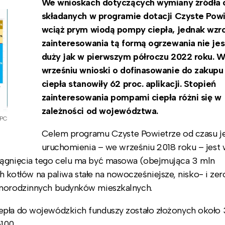
We wnioskach dotyczących wymiany źródła 
składanych w
programie dotacji Czyste Pow
wciąż prym wiodą pompy ciepła, jednak wzr
zainteresowania tą formą ogrzewania nie jes
duży jak w pierwszym półroczu 2022 roku. 
wrześniu wnioski o dofinasowanie do zakup
ciepła stanowiły 62 proc. aplikacji. Stopień
zainteresowania pompami ciepła różni się w
zależności od województwa.
 PC
Celem programu Czyste Powietrze od czasu j
uruchomienia – we wrześniu 2018 roku – jest
siągnięcia tego celu ma być masowa (obejmująca 3 mln
otłów na paliwa stałe na nowocześniejsze, nisko- i zer
ednorodzinnych budynków mieszkalnych.
iepła do wojewódzkich funduszy zostało złożonych około
100.