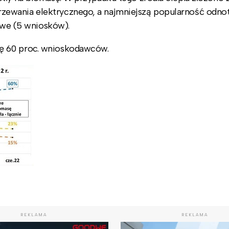
ewania elektrycznego, a najmniejszą popularność odno
jowe (5 wniosków).
ę 60 proc. wnioskodawców.
REKLAMA
REKLAMA