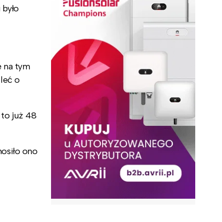
 było
ę na tym
leć o
 to już 48
osiło ono