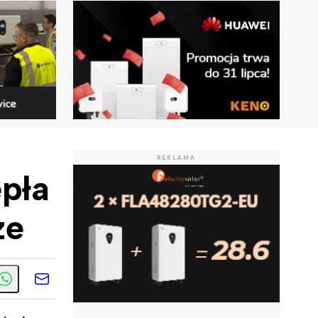
REKLAMA
pła
ze