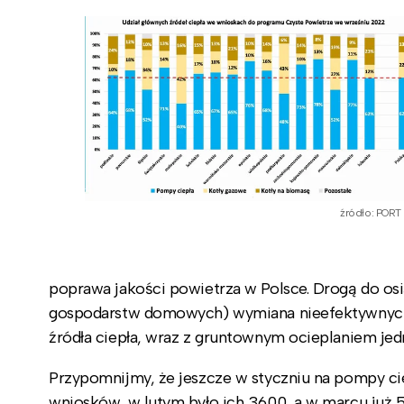
źródło: PORT
poprawa jakości powietrza w Polsce. Drogą do o
gospodarstw domowych) wymiana nieefektywnych k
źródła ciepła, wraz z gruntownym ocieplaniem j
Przypomnijmy, że jeszcze w styczniu na pompy c
wniosków, w lutym było ich 3600, a w marcu już 5