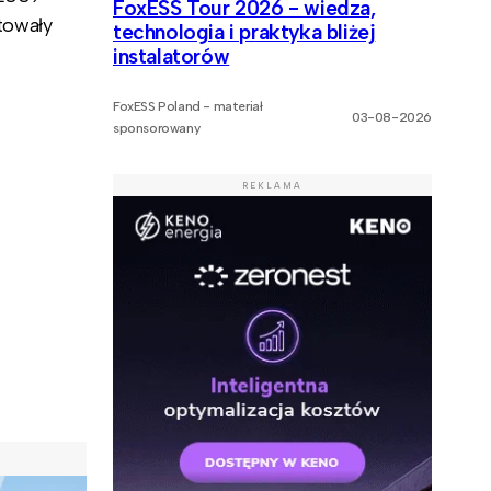
FoxESS Tour 2026 - wiedza,
towały
technologia i praktyka bliżej
instalatorów
FoxESS Poland - materiał
03-08-2026
sponsorowany
REKLAMA