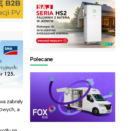
Polecane
wa zabrały
lowych, a
otły na