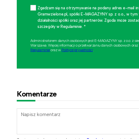
Zgadzam się na otrzymywanie na podany adres e-mail i
Gramwzielone.pl, spółki E-MAGAZYNY sp. z o.o., w tym
działalności spółki oraz jej partnerów. Zgoda może zo
szczegóły w Regulaminie. *
Administratorem danych osobowych jest E-MAGAZYNY sp. z o.o. z si
Warszawa. Więcej informacji o przetwarzaniu danych osobowych oraz
Regulaminie
oraz w
Polityce prywatności
.
Komentarze