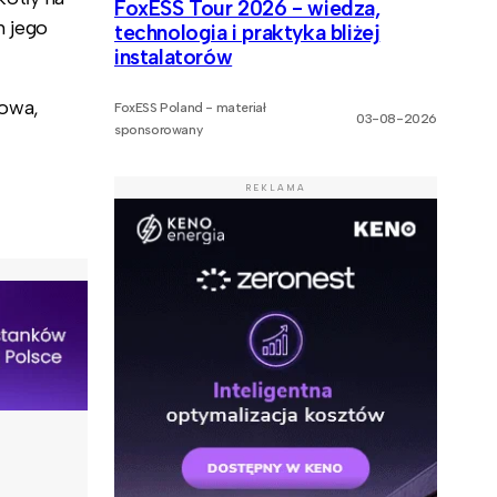
FoxESS Tour 2026 - wiedza,
m jego
technologia i praktyka bliżej
instalatorów
kowa,
FoxESS Poland - materiał
03-08-2026
sponsorowany
REKLAMA