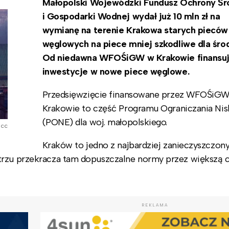
Małopolski Wojewódzki Fundusz Ochrony Śr
i Gospodarki Wodnej wydał już 10 mln zł na
wymianę na terenie Krakowa starych pieców
węglowych na piece mniej szkodliwe dla śro
Od niedawna WFOŚiGW w Krakowie finansuj
inwestycje w nowe piece węglowe.
Przedsięwzięcie finansowane przez WFOŚiG
Krakowie to część Programu Ograniczania Nisk
(PONE) dla woj. małopolskiego.
 cc
Kraków to jedno z najbardziej zanieczyszczon
trzu przekracza tam dopuszczalne normy przez większą 
REKLAMA