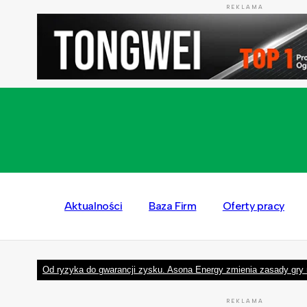
REKLAMA
Aktualności
Baza Firm
Oferty pracy
Od ryzyka do gwarancji zysku. Asona Energy zmienia zasady gry 
REKLAMA