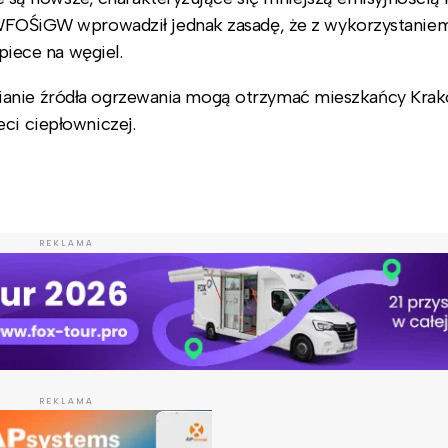
 WFOŚiGW wprowadził jednak zasadę, że z wykorzystanie
iece na węgiel.
ianie źródła ogrzewania mogą otrzymać mieszkańcy Kra
eci ciepłowniczej.
REKLAMA
REKLAMA