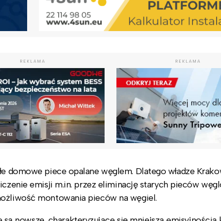
REKLAMA
REKLAMA
załe domowe piece opalane węglem. Dlatego władze Krako
iczenie emisji m.in. przez eliminację starych pieców węg
 możliwość montowania pieców na węgiel.
ą nowsze, charakteryzujące się mniejszą emisyjnością k