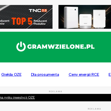
Giełda OZE
Dla prosumenta
Ceny energii RCE
E
REKLAMA
na rynku inwestycji OZE
REKLAMA