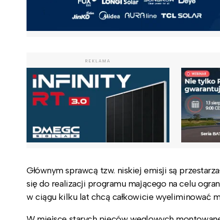
REKLAMA
Głównym sprawcą tzw. niskiej emisji są przestar
się do realizacji programu mającego na celu ogran
w ciągu kilku lat chcą całkowicie wyeliminować
W miejsce starych pieców węglowych montowane s