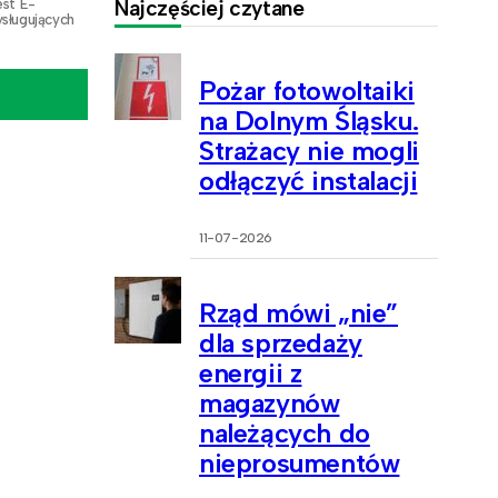
est E-
Najczęściej czytane
sługujących
Pożar fotowoltaiki
na Dolnym Śląsku.
Strażacy nie mogli
odłączyć instalacji
11-07-2026
Rząd mówi „nie”
dla sprzedaży
energii z
magazynów
należących do
nieprosumentów