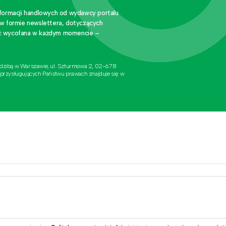
nformacji handlowych od wydawcy portalu
 w formie newslettera, dotyczących
stać wycofana w każdym momencie –
edzibą w Warszawie, ul. Szturmowa 2, 02-678
 przysługujących Państwu prawach znajduje się w