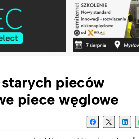
starych pieców
we piece węglowe