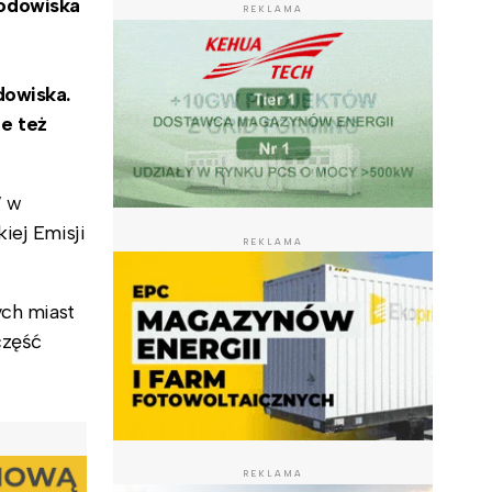
odowiska
REKLAMA
dowiska.
e też
W w
iej Emisji
REKLAMA
ych miast
część
REKLAMA