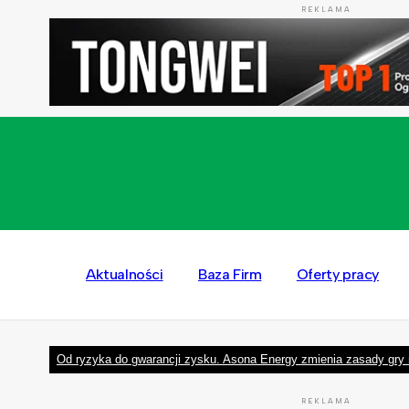
REKLAMA
Aktualności
Baza Firm
Oferty pracy
Od ryzyka do gwarancji zysku. Asona Energy zmienia zasady gry 
REKLAMA