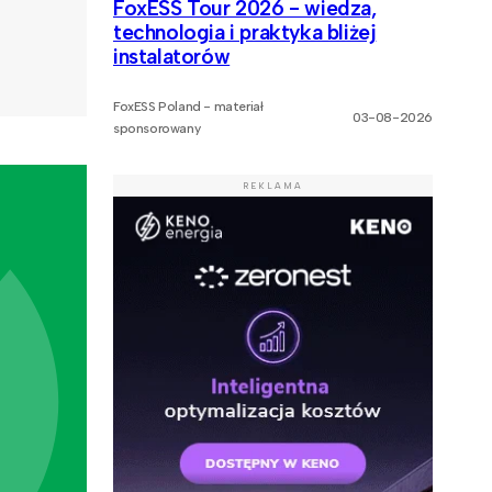
FoxESS Tour 2026 - wiedza,
technologia i praktyka bliżej
instalatorów
FoxESS Poland - materiał
03-08-2026
sponsorowany
REKLAMA