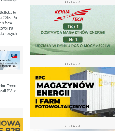
REKLAMA
Buffeta, to
ku 2015. Po
ych farm
zwoli na
w domowych.
KLAMA
REKLAMA
ektu Topaz
aneli PV w
REKLAMA