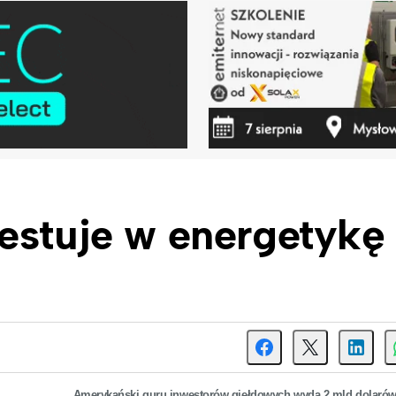
estuje w energetykę
Amerykański guru inwestorów giełdowych wyda 2 mld dolarów