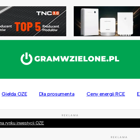
Giełda OZE
Dla prosumenta
Ceny energii RCE
E
REKLAMA
na rynku inwestycji OZE
REKLAMA