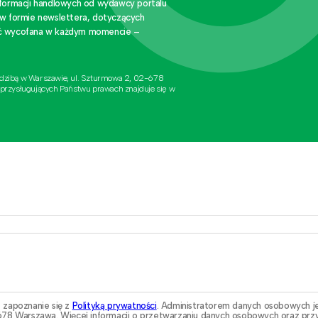
nformacji handlowych od wydawcy portalu
 w formie newslettera, dotyczących
stać wycofana w każdym momencie –
edzibą w Warszawie, ul. Szturmowa 2, 02-678
 przysługujących Państwu prawach znajduje się w
 zapoznanie się z
Polityką prywatności
. Administratorem danych osobowych j
78 Warszawa. Więcej informacji o przetwarzaniu danych osobowych oraz przy