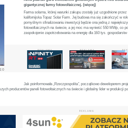
gigantycznej farmy fotowoltaicznej. {więcej}
Farma solarna, której warunki zakupu zostały już uzgodnione przez 
kalifornijska Topaz Solar Farm. Jej budowa ma się zakończyć w ro
pomyślnym sfinalizowaniu inwestycji będzie ona jedną z największ
fotowoltaicznych na świecie, a jej moc ma wynieść 550 MWp, co po
zaspokojenie zapotrzebowania na energię dla 160 tys. gospodarst
REKLAMA
REKLAMA
RE
2.0
Jak poinformowała „Rzeczpospolita”, początkowo deweloperem proj
zych producentów paneli fotowoltaicznych na świecie i globalny lider w produkcji p
REKLAMA