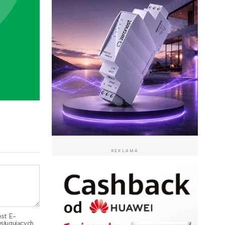
REKLAMA
est E-
sługujących