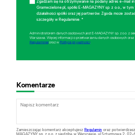
Zgadzam się na otrzymywanie na podany adres e-mail i
Gramwzielone.pl, spółki E-MAGAZYNY sp. z o.o., w tym
działalności spółki oraz jej partnerów. Zgoda może zo
szczegóły w Regulaminie. *
Administratorem danych osobowych jest E-MAGAZYNY sp. z o.o. z si
Warszawa. Więcej informacji o przetwarzaniu danych osobowych oraz
Regulaminie
oraz w
Polityce prywatności
.
Komentarze
Zamieszczając komentarz akceptujesz
Regulamin
oraz potwierdzasz
MAGAZYNY sp. z o.o. z siedzibą w Warszawie, ul.Szturmowa 2, 02-6