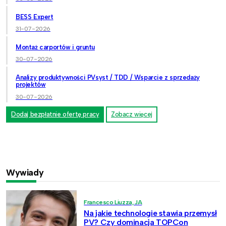
BESS Expert
31-07-2026
Montaż carportów i gruntu
30-07-2026
Analizy produktywności PVsyst / TDD / Wsparcie z sprzedaży
projektów
30-07-2026
Dodaj bezpłatnie ofertę pracy
Zobacz więcej
Wywiady
Francesco Liuzza, JA
Na jakie technologie stawia przemysł
PV? Czy dominacja TOPCon