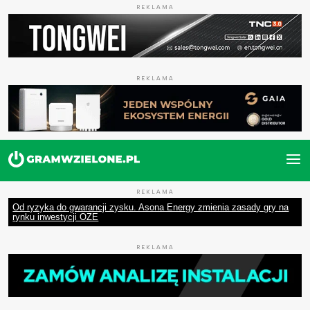
REKLAMA
REKLAMA
REKLAMA
Od ryzyka do gwarancji zysku. Asona Energy zmienia zasady gry na
rynku inwestycji OZE
REKLAMA