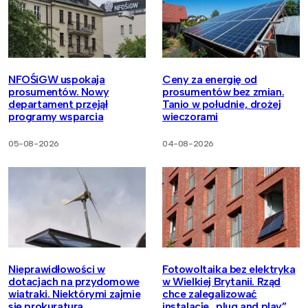
NFOŚiGW uspokaja
Ceny za energię od
prosumentów. Nowy
prosumentów bez zmian.
departament przejął
Tanio w południe, drożej
programy wsparcia
wieczorami
05-08-2026
04-08-2026
Nieprawidłowości w
Fotowoltaika bez elektryka
dotacjach na przydomowe
w Wielkiej Brytanii. Rząd
wiatraki. Niektórymi zajmie
chce zalegalizować
się prokuratura
instalacje „plug and play”