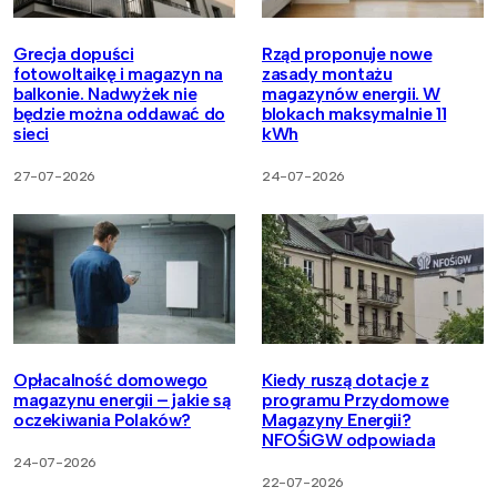
Grecja dopuści
Rząd proponuje nowe
fotowoltaikę i magazyn na
zasady montażu
balkonie. Nadwyżek nie
magazynów energii. W
będzie można oddawać do
blokach maksymalnie 11
sieci
kWh
27-07-2026
24-07-2026
Opłacalność domowego
Kiedy ruszą dotacje z
magazynu energii – jakie są
programu Przydomowe
oczekiwania Polaków?
Magazyny Energii?
NFOŚiGW odpowiada
24-07-2026
22-07-2026