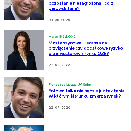
pozostanie niezagrożona i co z
perowskitami?
03-08-2026
Marta Głód, OX2
Mosty szynowe – szansa na
przyłączenie czy dodatkowe ryzyko
dla inwestorów z rynku OZE?
29-07-2026
Francesco Liuzza, JA Solar
Fotowoltaika nie będzie już tak tania.
W którym kierunku zmierza rynek?
22-07-2026