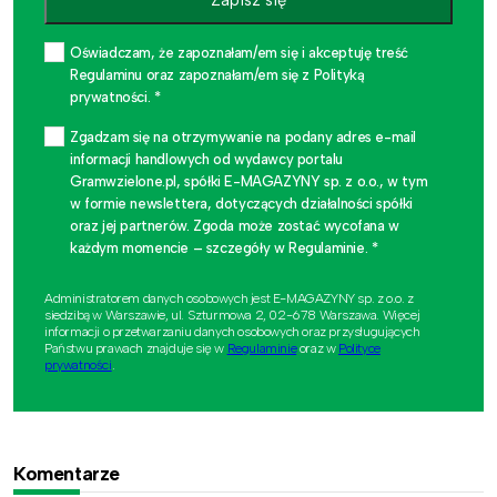
Oświadczam, że zapoznałam/em się i akceptuję treść
Regulaminu oraz zapoznałam/em się z Polityką
prywatności. *
Zgadzam się na otrzymywanie na podany adres e-mail
informacji handlowych od wydawcy portalu
Gramwzielone.pl, spółki E-MAGAZYNY sp. z o.o., w tym
w formie newslettera, dotyczących działalności spółki
oraz jej partnerów. Zgoda może zostać wycofana w
każdym momencie – szczegóły w Regulaminie. *
Administratorem danych osobowych jest E-MAGAZYNY sp. z o.o. z
siedzibą w Warszawie, ul. Szturmowa 2, 02-678 Warszawa. Więcej
informacji o przetwarzaniu danych osobowych oraz przysługujących
Państwu prawach znajduje się w
Regulaminie
oraz w
Polityce
prywatności
.
Komentarze