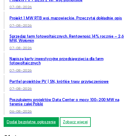
07-08-2026
Projekt 1 MW RTB woj. mazowieckie. Przeczytaj dokładnie opis
07-08-2026
Sprzedaż farm fotowoltaicznych. Rentowność 14% rocznie – 2,6
MW, Wołomin
07-08-2026
Napiszę karty inwestycyjne przedsięwzięcia dla farm
fotowoltaicznych
07-08-2026
Portfel projektów PV | SN, krótkie trasy przyłączeniowe
07-08-2026
Poszukujemy projektów Data Center o mocy 100–200 MW na
terenie całej Polski
06-08-2026
Dodaj bezpłatne ogłoszenie
Zobacz więcej