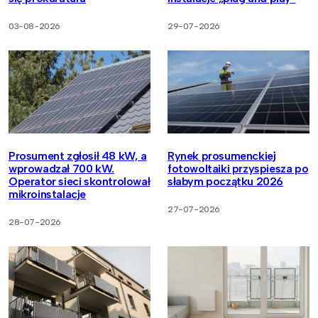
03-08-2026
29-07-2026
Prosument zgłosił 48 kW, a
Rynek prosumenckiej
wprowadzał 700 kW.
fotowoltaiki przyspiesza po
Operator sieci skontrolował
słabym początku 2026
mikroinstalacje
27-07-2026
28-07-2026