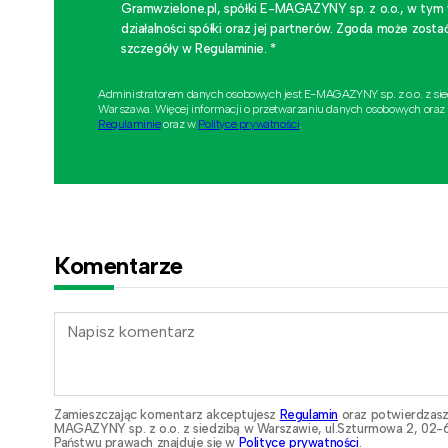
Gramwzielone.pl, spółki E-MAGAZYNY sp. z o.o., w tym
działalności spółki oraz jej partnerów. Zgoda może zo
szczegóły w Regulaminie. *
Administratorem danych osobowych jest E-MAGAZYNY sp. z o.o. z si
Warszawa. Więcej informacji o przetwarzaniu danych osobowych oraz
Regulaminie
oraz w
Polityce prywatności
.
Komentarze
Zamieszczając komentarz akceptujesz
Regulamin
oraz potwierdzasz
MAGAZYNY sp. z o.o. z siedzibą w Warszawie, ul.Szturmowa 2, 02-6
Państwu prawach znajduje się w
Polityce prywatności
.