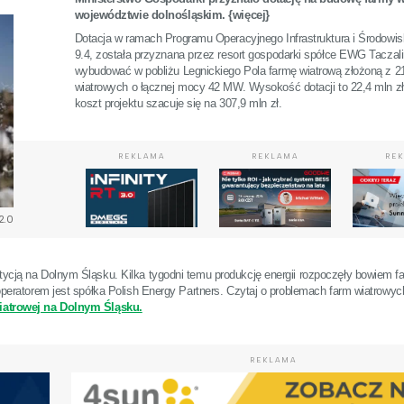
województwie dolnośląskim. {więcej}
Dotacja w ramach Programu Operacyjnego Infrastruktura i Środowisk
9.4, została przyznana przez resort gospodarki spółce EWG Taczali
wybudować w pobliżu Legnickiego Pola farmę wiatrową złożoną z 21
wiatrowych o łącznej mocy 42 MW. Wysokość dotacji to 22,4 mln zł,
koszt projektu szacuje się na 307,9 mln zł.
REKLAMA
REKLAMA
RE
2.0
stycją na Dolnym Śląsku. Kilka tygodni temu produkcję energii rozpoczęły bowiem f
h operatorem jest spółka Polish Energy Partners. Czytaj o problemach farm wiatrowy
iatrowej na Dolnym Śląsku.
REKLAMA