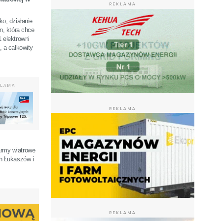
REKLAMA
o, działanie
n, która chce
 elektrowni
 a całkowity
KLAMA
REKLAMA
army wiatrowe
ch Łukaszów i
REKLAMA