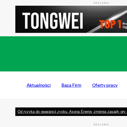
REKLAMA
Aktualności
Baza Firm
Oferty pracy
Od ryzyka do gwarancji zysku. Asona Energy zmienia zasady gry 
REKLAMA