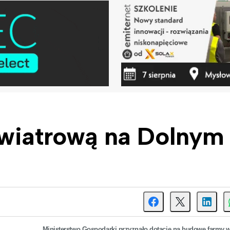
 wiatrową na Dolnym
Ministerstwo Gospodarki przyznało dotację na budowę farmy w