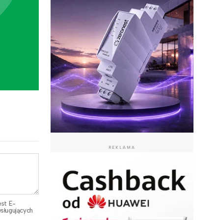
REKLAMA
est E-
sługujących