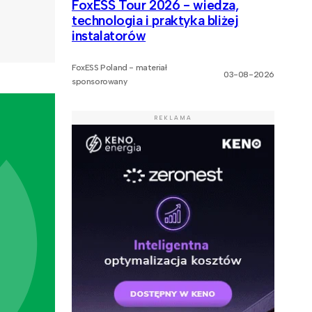
FoxESS Tour 2026 - wiedza,
technologia i praktyka bliżej
instalatorów
FoxESS Poland - materiał
03-08-2026
sponsorowany
REKLAMA