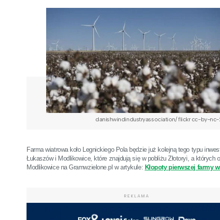
danishwindindustryassociation/ flickr cc-by-nc-
Farma wiatrowa koło Legnickiego Pola będzie już kolejną tego typu inwe
Łukaszów i Modlikowice, które znajdują się w pobliżu Złotoryi, a któryc
Modlikowice na Gramwzielone.pl w artykule:
Kłopoty pierwszej farmy w
REKLAMA