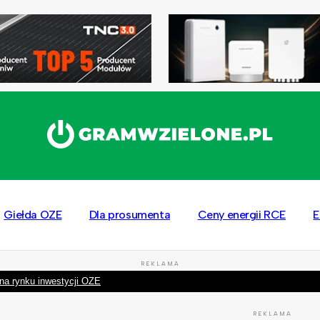
Giełda OZE
Dla prosumenta
Ceny energii RCE
E
REKLAMA
na rynku inwestycji OZE
REKLAMA