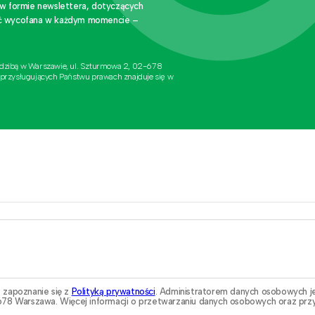
 w formie newslettera, dotyczących
stać wycofana w każdym momencie –
edzibą w Warszawie, ul. Szturmowa 2, 02-678
 przysługujących Państwu prawach znajduje się w
 zapoznanie się z
Polityką prywatności
. Administratorem danych osobowych j
78 Warszawa. Więcej informacji o przetwarzaniu danych osobowych oraz przy