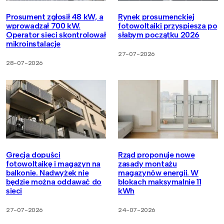
Prosument zgłosił 48 kW, a
Rynek prosumenckiej
wprowadzał 700 kW.
fotowoltaiki przyspiesza po
Operator sieci skontrolował
słabym początku 2026
mikroinstalacje
27-07-2026
28-07-2026
Grecja dopuści
Rząd proponuje nowe
fotowoltaikę i magazyn na
zasady montażu
balkonie. Nadwyżek nie
magazynów energii. W
będzie można oddawać do
blokach maksymalnie 11
sieci
kWh
27-07-2026
24-07-2026