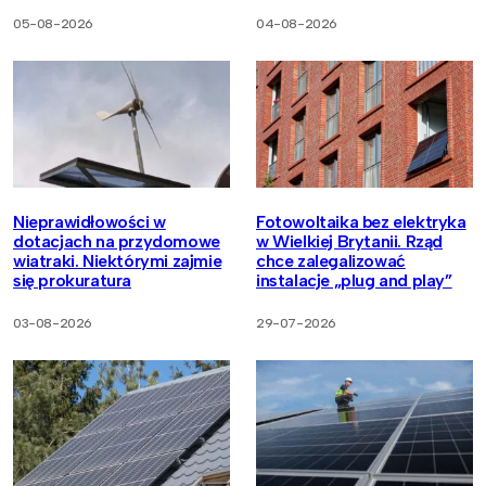
05-08-2026
04-08-2026
Nieprawidłowości w
Fotowoltaika bez elektryka
dotacjach na przydomowe
w Wielkiej Brytanii. Rząd
wiatraki. Niektórymi zajmie
chce zalegalizować
się prokuratura
instalacje „plug and play”
03-08-2026
29-07-2026