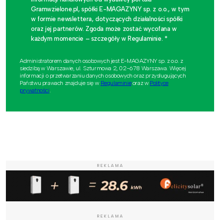
Gramwzielone.pl, spółki E-MAGAZYNY sp. z o.o., w tym
w formie newslettera, dotyczących działalności spółki
oraz jej partnerów. Zgoda może zostać wycofana w
każdym momencie – szczegóły w Regulaminie. *
Administratorem danych osobowych jest E-MAGAZYNY sp. z o.o. z
siedzibą w Warszawie, ul. Szturmowa 2, 02-678 Warszawa. Więcej
informacji o przetwarzaniu danych osobowych oraz przysługujących
Państwu prawach znajduje się w
Regulaminie
oraz w
Polityce
prywatności
.
REKLAMA
REKLAMA