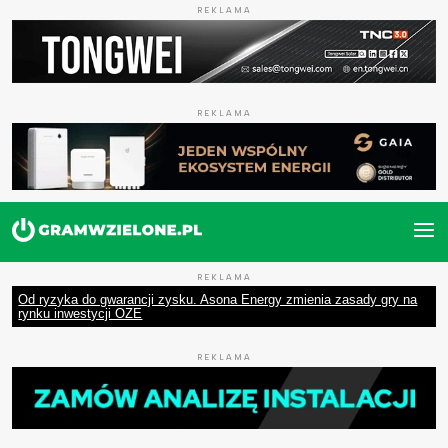
REKLAMA
REKLAMA
REKLAMA
Od ryzyka do gwarancji zysku. Asona Energy zmienia zasady gry na
rynku inwestycji OZE
REKLAMA