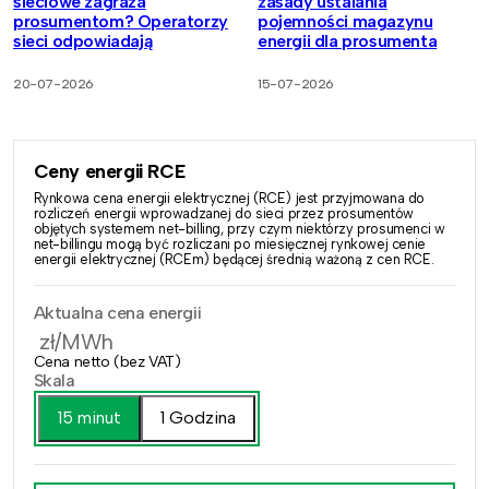
sieciowe zagraża
zasady ustalania
prosumentom? Operatorzy
pojemności magazynu
sieci odpowiadają
energii dla prosumenta
20-07-2026
15-07-2026
Ceny energii RCE
Rynkowa cena energii elektrycznej (RCE) jest przyjmowana do
rozliczeń energii wprowadzanej do sieci przez prosumentów
objętych systemem net-billing, przy czym niektórzy prosumenci w
net-billingu mogą być rozliczani po miesięcznej rynkowej cenie
energii elektrycznej (RCEm) będącej średnią ważoną z cen RCE.
Aktualna cena energii
zł/MWh
Cena netto (bez VAT)
Skala
15 minut
1 Godzina