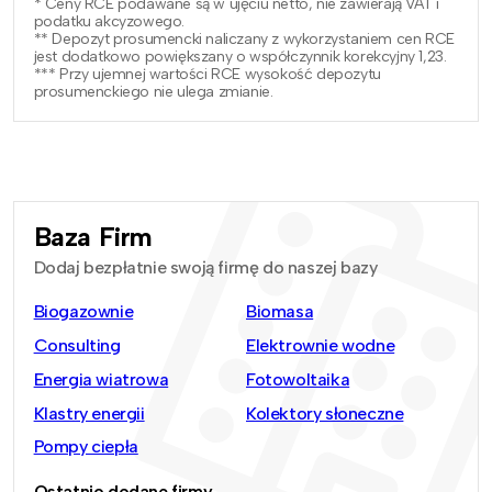
* Ceny RCE podawane są w ujęciu netto, nie zawierają VAT i
podatku akcyzowego.
** Depozyt prosumencki naliczany z wykorzystaniem cen RCE
jest dodatkowo powiększany o współczynnik korekcyjny 1,23.
*** Przy ujemnej wartości RCE wysokość depozytu
prosumenckiego nie ulega zmianie.
Baza Firm
Dodaj bezpłatnie swoją firmę do naszej bazy
Biogazownie
Biomasa
Consulting
Elektrownie wodne
Energia wiatrowa
Fotowoltaika
Klastry energii
Kolektory słoneczne
Pompy ciepła
Ostatnio dodane firmy