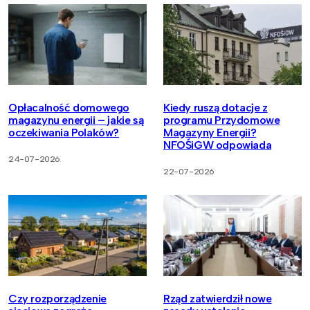
Opłacalność domowego
Kiedy ruszą dotacje z
magazynu energii – jakie są
programu Przydomowe
oczekiwania Polaków?
Magazyny Energii?
NFOŚiGW odpowiada
24-07-2026
22-07-2026
Czy rozporządzenie
Rząd zatwierdził nowe