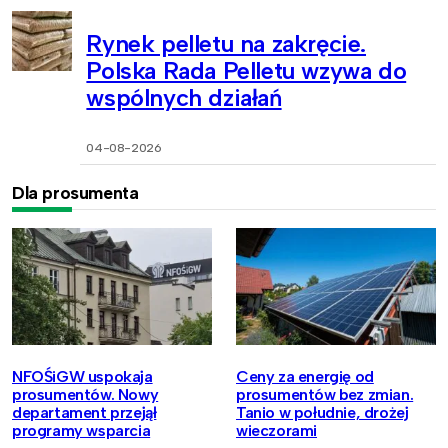
Rynek pelletu na zakręcie.
Polska Rada Pelletu wzywa do
wspólnych działań
04-08-2026
Dla prosumenta
NFOŚiGW uspokaja
Ceny za energię od
prosumentów. Nowy
prosumentów bez zmian.
departament przejął
Tanio w południe, drożej
programy wsparcia
wieczorami