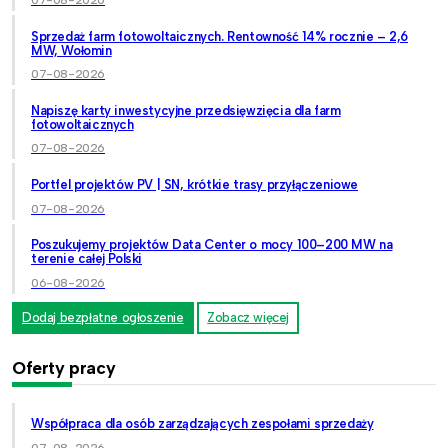
Sprzedaż farm fotowoltaicznych. Rentowność 14% rocznie – 2,6
MW, Wołomin
07-08-2026
Napiszę karty inwestycyjne przedsięwzięcia dla farm
fotowoltaicznych
07-08-2026
Portfel projektów PV | SN, krótkie trasy przyłączeniowe
07-08-2026
Poszukujemy projektów Data Center o mocy 100–200 MW na
terenie całej Polski
06-08-2026
Dodaj bezpłatne ogłoszenie
Zobacz więcej
Oferty pracy
Współpraca dla osób zarządzających zespołami sprzedaży