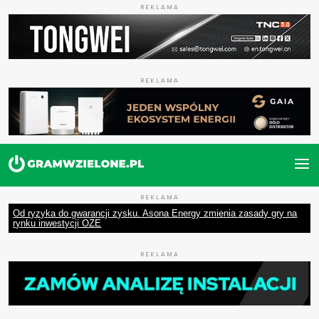
REKLAMA
REKLAMA
REKLAMA
Od ryzyka do gwarancji zysku. Asona Energy zmienia zasady gry na
rynku inwestycji OZE
REKLAMA