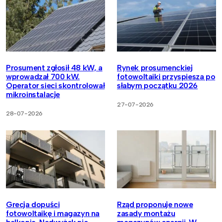
Prosument zgłosił 48 kW, a
Rynek prosumenckiej
wprowadzał 700 kW.
fotowoltaiki przyspiesza po
Operator sieci skontrolował
słabym początku 2026
mikroinstalacje
27-07-2026
28-07-2026
Grecja dopuści
Rząd proponuje nowe
fotowoltaikę i magazyn na
zasady montażu