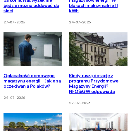
balkonie. Nadwyżek nie
magazynów energii. W
będzie można oddawać do
blokach maksymalnie 11
sieci
kWh
27-07-2026
24-07-2026
Opłacalność domowego
Kiedy ruszą dotacje z
magazynu energii – jakie są
programu Przydomowe
oczekiwania Polaków?
Magazyny Energii?
NFOŚiGW odpowiada
24-07-2026
22-07-2026