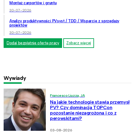
Montaż carportów i gruntu
30-07-2026
Analizy produktywności PVsyst / TDD / Wsparcie z sprzedaży
projektów
30-07-2026
Dodaj bezpłatnie ofertę pracy
Zobacz więcej
Wywiady
Francesco Liuzza, JA
Na jakie technologie stawia przemysł
PV? Czy dominacja TOPCon
pozostanie niezagrożona i co z
perowskitami?
03-08-2026