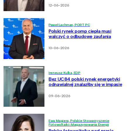
12-06-2026
Paweł Lachman, PORT PC
Polski rynek pomp ciepła musi
walczyć o odbudowę zaufania
10-06-2026
Ireneusz Kulka, EDP
Bez UC84 polski rynek energetyki
odnawialnej znalazłby się w impasie
09-06-2026
Ewa Magiera, Polskie Stowarzyszenie
Fotowoltaiki i Magazynowania Energii
Polska fotowoltaika pod presją.