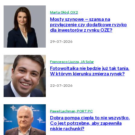
Marta Głód, OX2
Mosty szynowe – szansa na
przyłączenie czy dodatkowe ryzyko
dla inwestorów z rynku OZE?
29-07-2026
Francesco Liuzza, JA Solar
Fotowoltaika nie będzie już tak tania.
W którym kierunku zmierza rynek?
22-07-2026
Paweł Lachman, PORT PC
Dobra pompa ciepła to nie wszystko.
Co jest potrzebne, aby zapewniła
niskie rachunki?