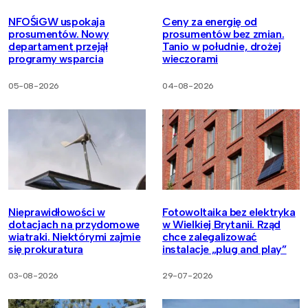
NFOŚiGW uspokaja
Ceny za energię od
prosumentów. Nowy
prosumentów bez zmian.
departament przejął
Tanio w południe, drożej
programy wsparcia
wieczorami
05-08-2026
04-08-2026
Nieprawidłowości w
Fotowoltaika bez elektryka
dotacjach na przydomowe
w Wielkiej Brytanii. Rząd
wiatraki. Niektórymi zajmie
chce zalegalizować
się prokuratura
instalacje „plug and play”
03-08-2026
29-07-2026