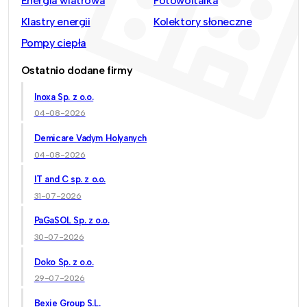
Energia wiatrowa
Fotowoltaika
Klastry energii
Kolektory słoneczne
Pompy ciepła
Ostatnio dodane firmy
Inoxa Sp. z o.o.
04-08-2026
Demicare Vadym Holyanych
04-08-2026
IT and C sp. z o.o.
31-07-2026
PaGaSOL Sp. z o.o.
30-07-2026
Doko Sp. z o.o.
29-07-2026
Bexie Group S.L.