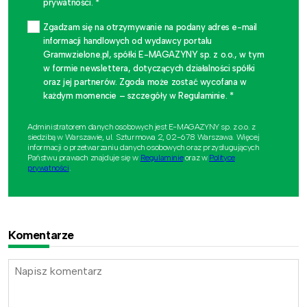
prywatności. *
Zgadzam się na otrzymywanie na podany adres e-mail
informacji handlowych od wydawcy portalu
Gramwzielone.pl, spółki E-MAGAZYNY sp. z o.o., w tym
w formie newslettera, dotyczących działalności spółki
oraz jej partnerów. Zgoda może zostać wycofana w
każdym momencie – szczegóły w Regulaminie. *
Administratorem danych osobowych jest E-MAGAZYNY sp. z o.o. z
siedzibą w Warszawie, ul. Szturmowa 2, 02-678 Warszawa. Więcej
informacji o przetwarzaniu danych osobowych oraz przysługujących
Państwu prawach znajduje się w
Regulaminie
oraz w
Polityce
prywatności
.
Komentarze