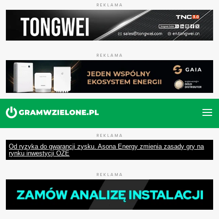
REKLAMA
REKLAMA
REKLAMA
Od ryzyka do gwarancji zysku. Asona Energy zmienia zasady gry na
rynku inwestycji OZE
REKLAMA