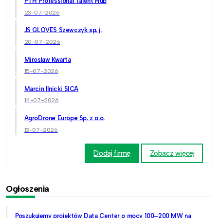
PTH Professional Talent Hub
23-07-2026
JS GLOVES Szewczyk sp. j.
20-07-2026
Mirosław Kwarta
15-07-2026
Marcin Ilnicki SICA
14-07-2026
AgroDrone Europe Sp. z o.o.
13-07-2026
Dodaj firmę
Zobacz więcej
Ogłoszenia
Poszukujemy projektów Data Center o mocy 100–200 MW na