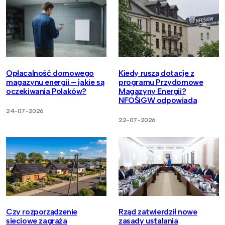
Opłacalność domowego
Kiedy ruszą dotacje z
magazynu energii – jakie są
programu Przydomowe
oczekiwania Polaków?
Magazyny Energii?
NFOŚiGW odpowiada
24-07-2026
22-07-2026
Czy rozporządzenie
Rząd zatwierdził nowe
sieciowe zagraża
zasady ustalania