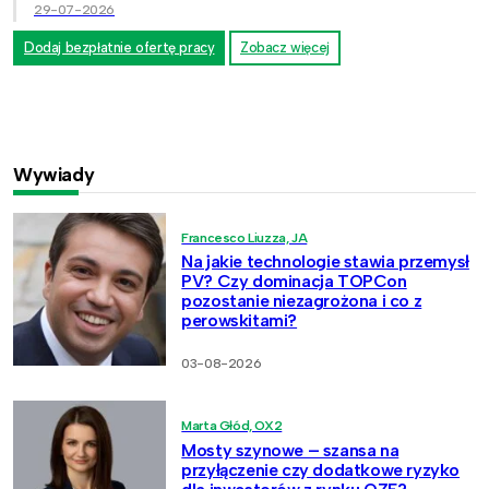
29-07-2026
Dodaj bezpłatnie ofertę pracy
Zobacz więcej
Wywiady
Francesco Liuzza, JA
Na jakie technologie stawia przemysł
PV? Czy dominacja TOPCon
pozostanie niezagrożona i co z
perowskitami?
03-08-2026
Marta Głód, OX2
Mosty szynowe – szansa na
przyłączenie czy dodatkowe ryzyko