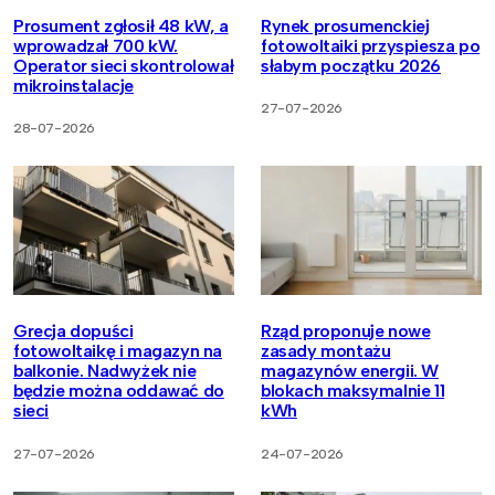
Prosument zgłosił 48 kW, a
Rynek prosumenckiej
wprowadzał 700 kW.
fotowoltaiki przyspiesza po
Operator sieci skontrolował
słabym początku 2026
mikroinstalacje
27-07-2026
28-07-2026
Grecja dopuści
Rząd proponuje nowe
fotowoltaikę i magazyn na
zasady montażu
balkonie. Nadwyżek nie
magazynów energii. W
będzie można oddawać do
blokach maksymalnie 11
sieci
kWh
27-07-2026
24-07-2026