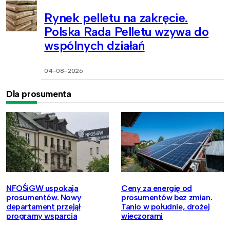
Rynek pelletu na zakręcie.
Polska Rada Pelletu wzywa do
wspólnych działań
04-08-2026
Dla prosumenta
NFOŚiGW uspokaja
Ceny za energię od
prosumentów. Nowy
prosumentów bez zmian.
departament przejął
Tanio w południe, drożej
programy wsparcia
wieczorami