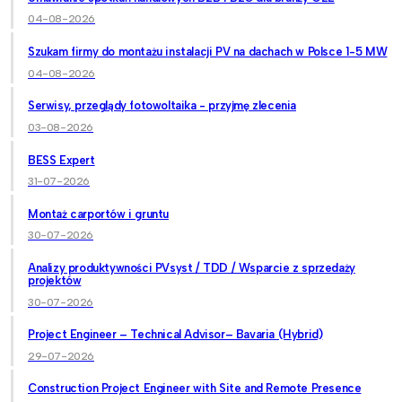
04-08-2026
Szukam firmy do montażu instalacji PV na dachach w Polsce 1-5 MW
04-08-2026
Serwisy, przeglądy fotowoltaika - przyjmę zlecenia
03-08-2026
BESS Expert
31-07-2026
Montaż carportów i gruntu
30-07-2026
Analizy produktywności PVsyst / TDD / Wsparcie z sprzedaży
projektów
30-07-2026
Project Engineer – Technical Advisor– Bavaria (Hybrid)
29-07-2026
Construction Project Engineer with Site and Remote Presence