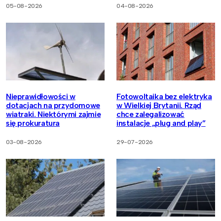
05-08-2026
04-08-2026
Nieprawidłowości w
Fotowoltaika bez elektryka
dotacjach na przydomowe
w Wielkiej Brytanii. Rząd
wiatraki. Niektórymi zajmie
chce zalegalizować
się prokuratura
instalacje „plug and play”
03-08-2026
29-07-2026