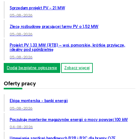
Sprzedam projekt PV - 21 MW
05-08-2026
Zlecę rozbudowę pracującej farmy PV o 1,52 MW
05-08-2026
Projekt PV 1,33 MW (RTB) – woj. pomorskie, krótkie przyłącze,
idealny pod spółdzielnię
05-08-2026
Dodaj bezpłatne ogłoszenie
Zobacz więcej
Oferty pracy
Ekipa monterska - banki energii
05-08-2026
Poszukuję monterów magazynów energii o mocy powyżej 100 kW
04-08-2026
Umawianie spotkań handlowych B2B i B2C dla branży OZE