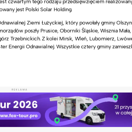
 jest czwartym tego rodzaju przedsięwzięciem realizowa
wany jest Polski Solar Holding.
 Odnawialnej Ziemi Łużyckiej, który powołały gminy Olszy
samorządów poszły Prusice, Oborniki Śląskie, Wisznia Mała
órz Trzebnickich. Z kolei Mirsk, Wleń, Lubomierz, Lwówe
aster Energii Odnawialnej. Wszystkie cztery gminy zamiesz
REKLAMA