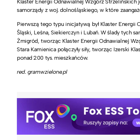
Klaster Energii Odnawialnej Wzgórz Strzelińskich
samorządy z woj. dolnośląskiego, w które zaangażo
Pierwszą tego typu inicjatywą był Klaster Energii
Śląski, Leśna, Siekierczyn i Lubań. W ślady tych 
Żmigród, tworząc Klaster Energii Odnawialnej Wzg
Stara Kamienica połączyły siły, tworząc Izerski Kl
ponad 200 tys. mieszkańców.
red. gramwzielone.pl