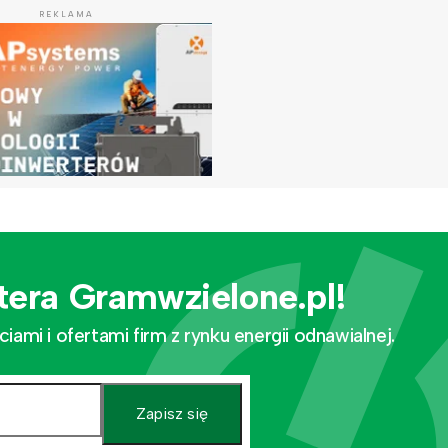
REKLAMA
tera Gramwzielone.pl!
mi i ofertami firm z rynku energii odnawialnej.
Zapisz się