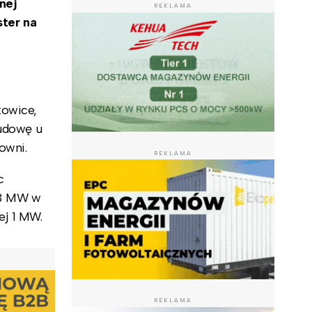
nej
REKLAMA
ster na
towice,
budowę u
owni.
REKLAMA
c
o 3 MW w
ej 1 MW.
REKLAMA