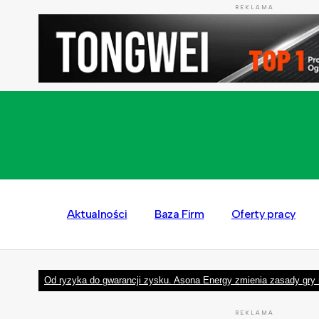
REKLAMA
Aktualności
Baza Firm
Oferty pracy
Od ryzyka do gwarancji zysku. Asona Energy zmienia zasady gry 
REKLAMA