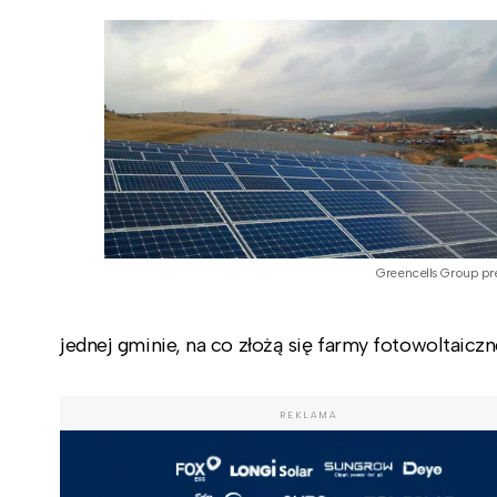
Greencells Group pr
jednej gminie, na co złożą się farmy fotowoltai
REKLAMA