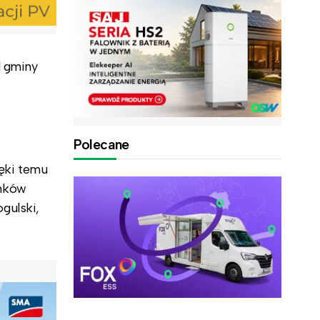
d gminy
Polecane
ęki temu
ynków
gulski,