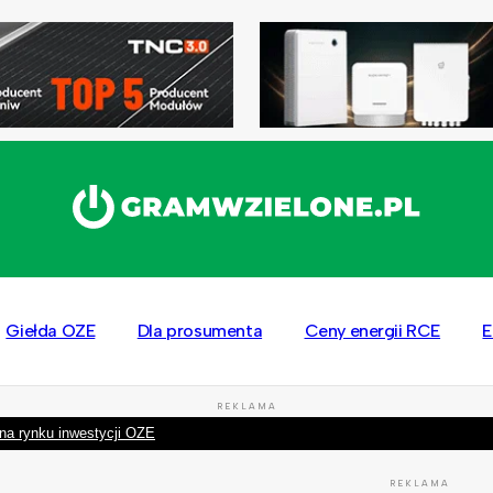
Giełda OZE
Dla prosumenta
Ceny energii RCE
E
REKLAMA
na rynku inwestycji OZE
REKLAMA