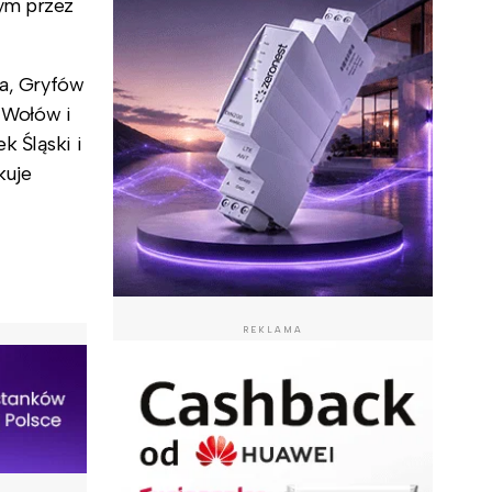
nym przez
na, Gryfów
, Wołów i
k Śląski i
kuje
REKLAMA