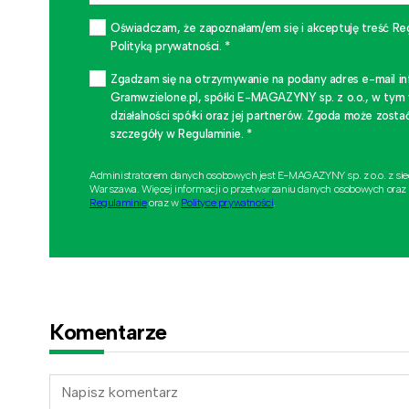
Oświadczam, że zapoznałam/em się i akceptuję treść Re
Polityką prywatności. *
Zgadzam się na otrzymywanie na podany adres e-mail i
Gramwzielone.pl, spółki E-MAGAZYNY sp. z o.o., w tym
działalności spółki oraz jej partnerów. Zgoda może zo
szczegóły w Regulaminie. *
Administratorem danych osobowych jest E-MAGAZYNY sp. z o.o. z si
Warszawa. Więcej informacji o przetwarzaniu danych osobowych oraz
Regulaminie
oraz w
Polityce prywatności
.
Komentarze