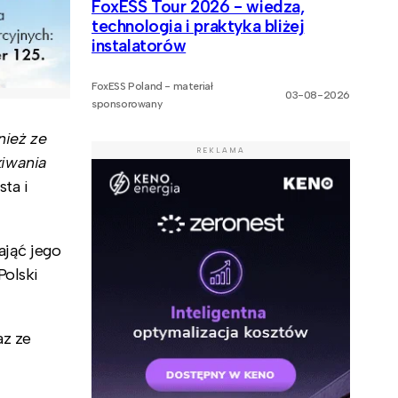
FoxESS Tour 2026 - wiedza,
technologia i praktyka bliżej
instalatorów
FoxESS Poland - materiał
03-08-2026
sponsorowany
nież ze
REKLAMA
kiwania
ta i
ająć jego
Polski
az ze