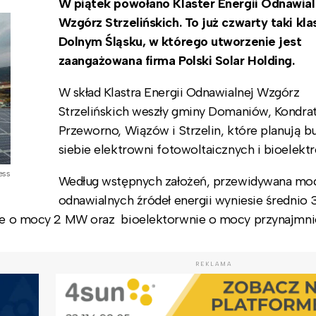
W piątek powołano Klaster Energii Odnawial
Wzgórz Strzelińskich. To już czwarty taki kla
Dolnym Śląsku, w którego utworzenie jest
zaangażowana firma Polski Solar Holding.
W skład Klastra Energii Odnawialnej Wzgórz
Strzelińskich weszły gminy Domaniów, Kondra
Przeworno, Wiązów i Strzelin, które planują 
siebie elektrowni fotowoltaicznych i bioelektr
ess
Według wstępnych założeń, przewidywana mo
odnawialnych źródeł energii wyniesie średni
czne o mocy 2 MW oraz bioelektorwnie o mocy przynajmni
REKLAMA