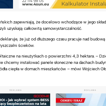
lińskich zapewniają, że docelowo wchodzące w jego skła
zyli uzyskają całkowitą samowystarczalność.
 deklaruje, że już od dłuższego czasu pracuje nad budową
zyszczalni ścieków.
iczne na nieużytkach o powierzchni 4,3 hektara. – Dzi
ie chcemy instalować panele słoneczne na dachach bud
ródła ciepła w domach mieszkańców – mówi Wojciech Gło
REKLAMA
REKLAMA