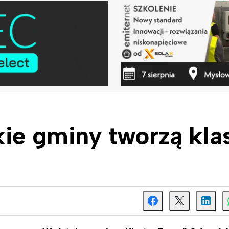
kie gminy tworzą kla