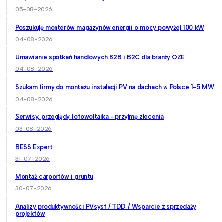
05-08-2026
Poszukuję monterów magazynów energii o mocy powyżej 100 kW
04-08-2026
Umawianie spotkań handlowych B2B i B2C dla branży OZE
04-08-2026
Szukam firmy do montażu instalacji PV na dachach w Polsce 1-5 MW
04-08-2026
Serwisy, przeglądy fotowoltaika - przyjmę zlecenia
03-08-2026
BESS Expert
31-07-2026
Montaż carportów i gruntu
30-07-2026
Analizy produktywności PVsyst / TDD / Wsparcie z sprzedaży
projektów