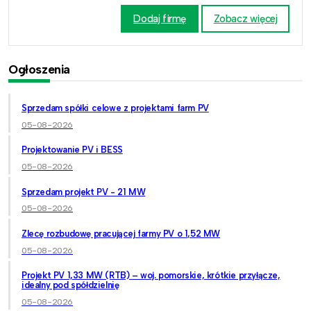
Dodaj firmę
Zobacz więcej
Ogłoszenia
Sprzedam spółki celowe z projektami farm PV
05-08-2026
Projektowanie PV i BESS
05-08-2026
Sprzedam projekt PV - 21 MW
05-08-2026
Zlecę rozbudowę pracującej farmy PV o 1,52 MW
05-08-2026
Projekt PV 1,33 MW (RTB) – woj. pomorskie, krótkie przyłącze,
idealny pod spółdzielnię
05-08-2026