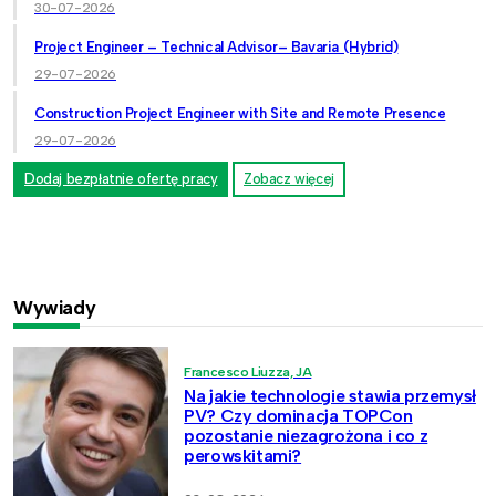
30-07-2026
Project Engineer – Technical Advisor– Bavaria (Hybrid)
29-07-2026
Construction Project Engineer with Site and Remote Presence
29-07-2026
Dodaj bezpłatnie ofertę pracy
Zobacz więcej
Wywiady
Francesco Liuzza, JA
Na jakie technologie stawia przemysł
PV? Czy dominacja TOPCon
pozostanie niezagrożona i co z
perowskitami?