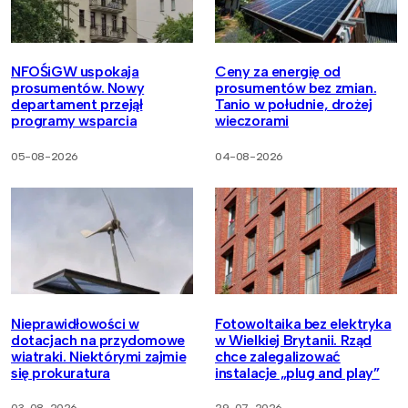
NFOŚiGW uspokaja
Ceny za energię od
prosumentów. Nowy
prosumentów bez zmian.
departament przejął
Tanio w południe, drożej
programy wsparcia
wieczorami
05-08-2026
04-08-2026
Nieprawidłowości w
Fotowoltaika bez elektryka
dotacjach na przydomowe
w Wielkiej Brytanii. Rząd
wiatraki. Niektórymi zajmie
chce zalegalizować
się prokuratura
instalacje „plug and play”