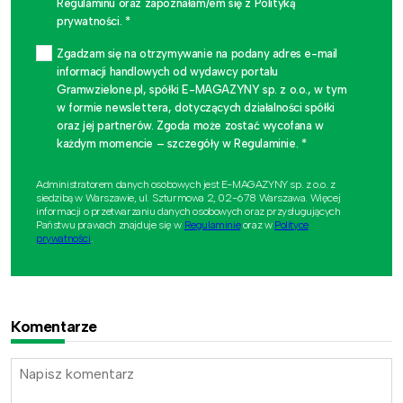
Regulaminu oraz zapoznałam/em się z Polityką
prywatności. *
Zgadzam się na otrzymywanie na podany adres e-mail
informacji handlowych od wydawcy portalu
Gramwzielone.pl, spółki E-MAGAZYNY sp. z o.o., w tym
w formie newslettera, dotyczących działalności spółki
oraz jej partnerów. Zgoda może zostać wycofana w
każdym momencie – szczegóły w Regulaminie. *
Administratorem danych osobowych jest E-MAGAZYNY sp. z o.o. z
siedzibą w Warszawie, ul. Szturmowa 2, 02-678 Warszawa. Więcej
informacji o przetwarzaniu danych osobowych oraz przysługujących
Państwu prawach znajduje się w
Regulaminie
oraz w
Polityce
prywatności
.
Komentarze