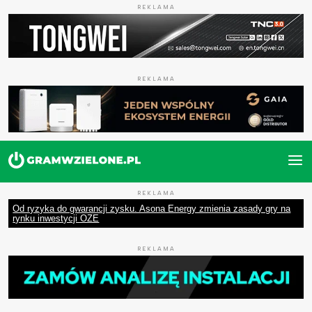
REKLAMA
REKLAMA
REKLAMA
Od ryzyka do gwarancji zysku. Asona Energy zmienia zasady gry na
rynku inwestycji OZE
REKLAMA