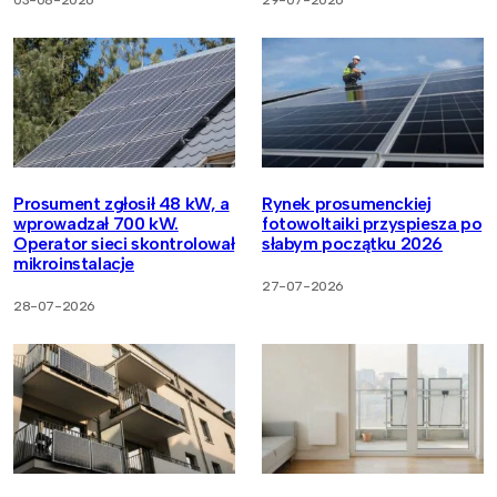
03-08-2026
29-07-2026
Prosument zgłosił 48 kW, a
Rynek prosumenckiej
wprowadzał 700 kW.
fotowoltaiki przyspiesza po
Operator sieci skontrolował
słabym początku 2026
mikroinstalacje
27-07-2026
28-07-2026