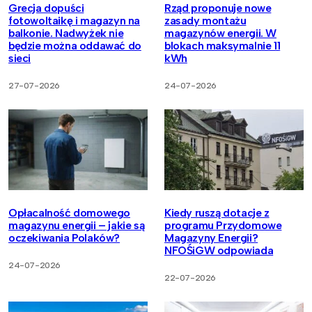
Grecja dopuści
Rząd proponuje nowe
fotowoltaikę i magazyn na
zasady montażu
balkonie. Nadwyżek nie
magazynów energii. W
będzie można oddawać do
blokach maksymalnie 11
sieci
kWh
27-07-2026
24-07-2026
Opłacalność domowego
Kiedy ruszą dotacje z
magazynu energii – jakie są
programu Przydomowe
oczekiwania Polaków?
Magazyny Energii?
NFOŚiGW odpowiada
24-07-2026
22-07-2026