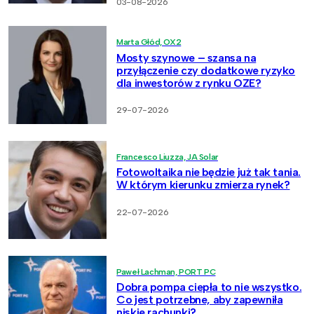
03-08-2026
Marta Głód, OX2
Mosty szynowe – szansa na
przyłączenie czy dodatkowe ryzyko
dla inwestorów z rynku OZE?
29-07-2026
Francesco Liuzza, JA Solar
Fotowoltaika nie będzie już tak tania.
W którym kierunku zmierza rynek?
22-07-2026
Paweł Lachman, PORT PC
Dobra pompa ciepła to nie wszystko.
Co jest potrzebne, aby zapewniła
niskie rachunki?