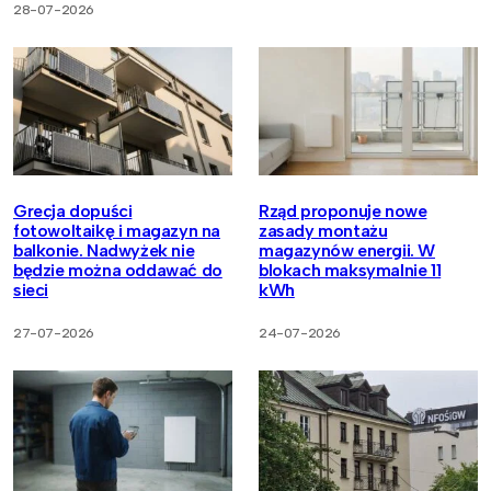
28-07-2026
Grecja dopuści
Rząd proponuje nowe
fotowoltaikę i magazyn na
zasady montażu
balkonie. Nadwyżek nie
magazynów energii. W
będzie można oddawać do
blokach maksymalnie 11
sieci
kWh
27-07-2026
24-07-2026