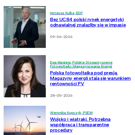
Ireneusz Kulka, EDP
Bez UC84 polski rynek energetyki
odnawialnej znalazłby się w impasie
09-06-2026
Ewa Magiera, Polskie Stowarzyszenie
Fotowoltaiki i Magazynowania Energii
Polska fotowoltaika pod presją.
Magazyny energii stają się warunkiem
rentowności PV
28-05-2026
Weronika Kupczyk, PSEW
Wojsko i wiatraki. Potrzebna
współpraca i transparentne
procedury