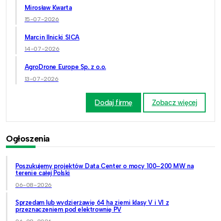
Mirosław Kwarta
15-07-2026
Marcin Ilnicki SICA
14-07-2026
AgroDrone Europe Sp. z o.o.
13-07-2026
Dodaj firmę
Zobacz więcej
Ogłoszenia
Poszukujemy projektów Data Center o mocy 100–200 MW na
terenie całej Polski
06-08-2026
Sprzedam lub wydzierżawię 64 ha ziemi klasy V i VI z
przeznaczeniem pod elektrownię PV