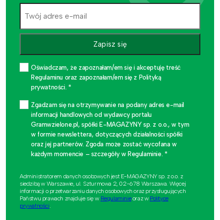
Zapisz się
Oświadczam, że zapoznałam/em się i akceptuję treść
Regulaminu oraz zapoznałam/em się z Polityką
prywatności. *
Zgadzam się na otrzymywanie na podany adres e-mail
informacji handlowych od wydawcy portalu
Gramwzielone.pl, spółki E-MAGAZYNY sp. z o.o., w tym
w formie newslettera, dotyczących działalności spółki
oraz jej partnerów. Zgoda może zostać wycofana w
każdym momencie – szczegóły w Regulaminie. *
Administratorem danych osobowych jest E-MAGAZYNY sp. z o.o. z
siedzibą w Warszawie, ul. Szturmowa 2, 02-678 Warszawa. Więcej
informacji o przetwarzaniu danych osobowych oraz przysługujących
Państwu prawach znajduje się w
Regulaminie
oraz w
Polityce
prywatności
.