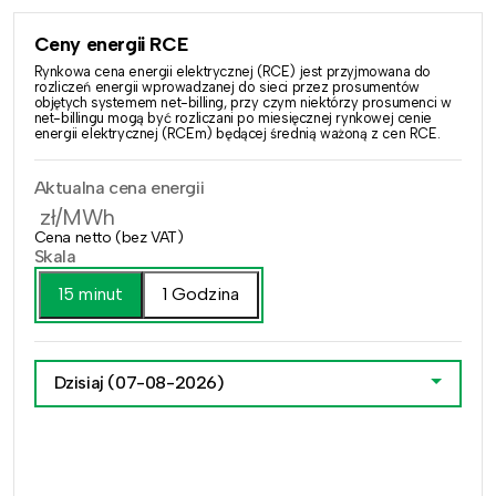
Ceny energii RCE
Rynkowa cena energii elektrycznej (RCE) jest przyjmowana do
rozliczeń energii wprowadzanej do sieci przez prosumentów
objętych systemem net-billing, przy czym niektórzy prosumenci w
net-billingu mogą być rozliczani po miesięcznej rynkowej cenie
energii elektrycznej (RCEm) będącej średnią ważoną z cen RCE.
Aktualna cena energii
zł/MWh
Cena netto (bez VAT)
Skala
15 minut
1 Godzina
Dzisiaj
(07-08-2026)