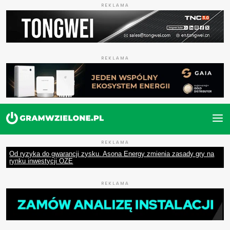
REKLAMA
REKLAMA
REKLAMA
Od ryzyka do gwarancji zysku. Asona Energy zmienia zasady gry na
rynku inwestycji OZE
REKLAMA