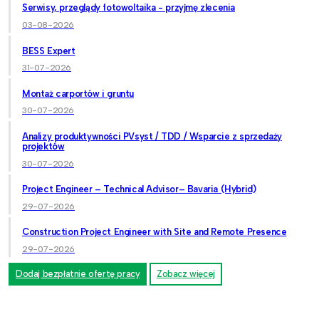
Serwisy, przeglądy fotowoltaika - przyjmę zlecenia
03-08-2026
BESS Expert
31-07-2026
Montaż carportów i gruntu
30-07-2026
Analizy produktywności PVsyst / TDD / Wsparcie z sprzedaży
projektów
30-07-2026
Project Engineer – Technical Advisor– Bavaria (Hybrid)
29-07-2026
Construction Project Engineer with Site and Remote Presence
29-07-2026
Dodaj bezpłatnie ofertę pracy
Zobacz więcej