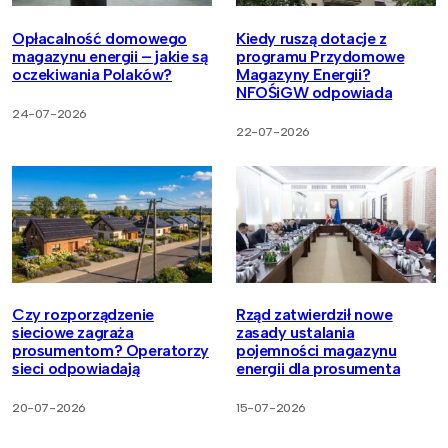
Opłacalność domowego
Kiedy ruszą dotacje z
magazynu energii – jakie są
programu Przydomowe
oczekiwania Polaków?
Magazyny Energii?
NFOŚiGW odpowiada
24-07-2026
22-07-2026
Czy rozporządzenie
Rząd zatwierdził nowe
sieciowe zagraża
zasady ustalania
prosumentom? Operatorzy
pojemności magazynu
sieci odpowiadają
energii dla prosumenta
20-07-2026
15-07-2026