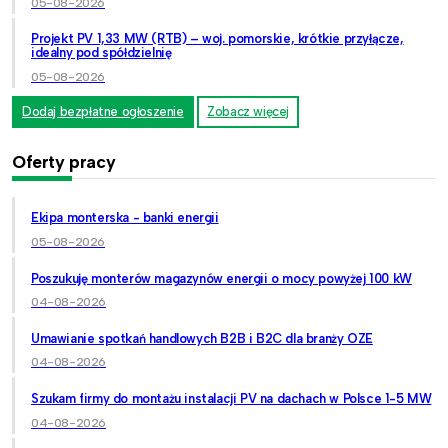
05-08-2026
Projekt PV 1,33 MW (RTB) – woj. pomorskie, krótkie przyłącze,
idealny pod spółdzielnię
05-08-2026
Dodaj bezpłatne ogłoszenie
Zobacz więcej
Oferty pracy
Ekipa monterska - banki energii
05-08-2026
Poszukuję monterów magazynów energii o mocy powyżej 100 kW
04-08-2026
Umawianie spotkań handlowych B2B i B2C dla branży OZE
04-08-2026
Szukam firmy do montażu instalacji PV na dachach w Polsce 1-5 MW
04-08-2026