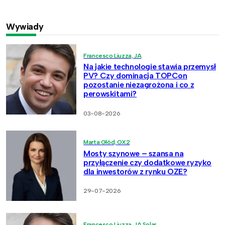
Wywiady
Francesco Liuzza, JA
Na jakie technologie stawia przemysł
PV? Czy dominacja TOPCon
pozostanie niezagrożona i co z
perowskitami?
03-08-2026
Marta Głód, OX2
Mosty szynowe – szansa na
przyłączenie czy dodatkowe ryzyko
dla inwestorów z rynku OZE?
29-07-2026
Francesco Liuzza, JA Solar