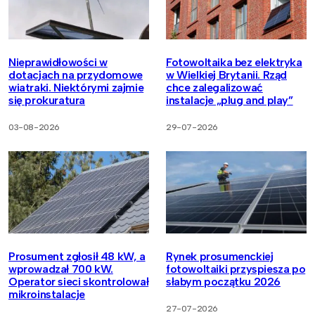
Nieprawidłowości w
Fotowoltaika bez elektryka
dotacjach na przydomowe
w Wielkiej Brytanii. Rząd
wiatraki. Niektórymi zajmie
chce zalegalizować
się prokuratura
instalacje „plug and play”
03-08-2026
29-07-2026
Prosument zgłosił 48 kW, a
Rynek prosumenckiej
wprowadzał 700 kW.
fotowoltaiki przyspiesza po
Operator sieci skontrolował
słabym początku 2026
mikroinstalacje
27-07-2026