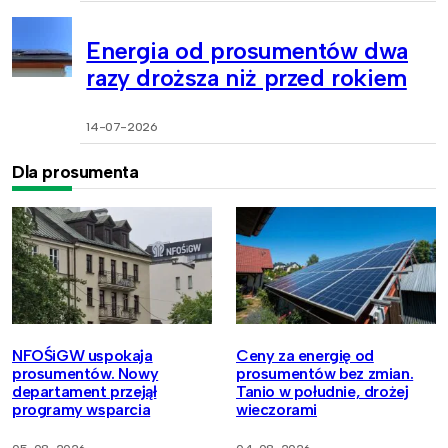
Energia od prosumentów dwa
razy droższa niż przed rokiem
14-07-2026
Dla prosumenta
NFOŚiGW uspokaja
Ceny za energię od
prosumentów. Nowy
prosumentów bez zmian.
departament przejął
Tanio w południe, drożej
programy wsparcia
wieczorami