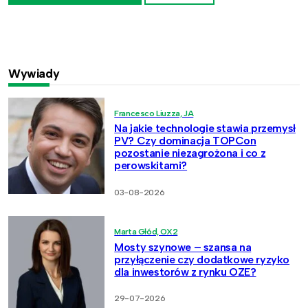
Wywiady
Francesco Liuzza, JA
Na jakie technologie stawia przemysł
PV? Czy dominacja TOPCon
pozostanie niezagrożona i co z
perowskitami?
03-08-2026
Marta Głód, OX2
Mosty szynowe – szansa na
przyłączenie czy dodatkowe ryzyko
dla inwestorów z rynku OZE?
29-07-2026