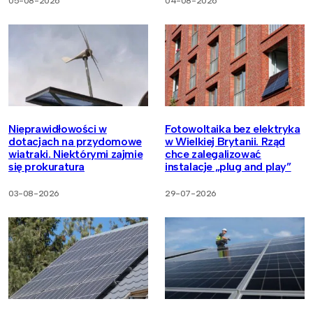
05-08-2026
04-08-2026
Nieprawidłowości w
Fotowoltaika bez elektryka
dotacjach na przydomowe
w Wielkiej Brytanii. Rząd
wiatraki. Niektórymi zajmie
chce zalegalizować
się prokuratura
instalacje „plug and play”
03-08-2026
29-07-2026