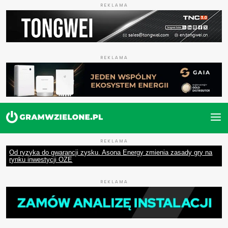
REKLAMA
REKLAMA
REKLAMA
Od ryzyka do gwarancji zysku. Asona Energy zmienia zasady gry na
rynku inwestycji OZE
REKLAMA