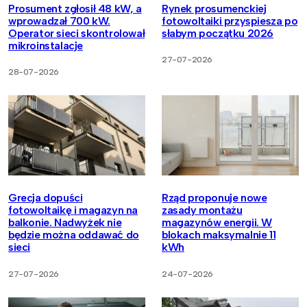
Prosument zgłosił 48 kW, a
Rynek prosumenckiej
wprowadzał 700 kW.
fotowoltaiki przyspiesza po
Operator sieci skontrolował
słabym początku 2026
mikroinstalacje
27-07-2026
28-07-2026
Grecja dopuści
Rząd proponuje nowe
fotowoltaikę i magazyn na
zasady montażu
balkonie. Nadwyżek nie
magazynów energii. W
będzie można oddawać do
blokach maksymalnie 11
sieci
kWh
27-07-2026
24-07-2026