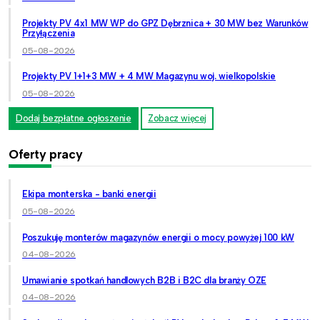
Projekty PV 4x1 MW WP do GPZ Dębrznica + 30 MW bez Warunków
Przyłączenia
05-08-2026
Projekty PV 1+1+3 MW + 4 MW Magazynu woj. wielkopolskie
05-08-2026
Dodaj bezpłatne ogłoszenie
Zobacz więcej
Oferty pracy
Ekipa monterska - banki energii
05-08-2026
Poszukuję monterów magazynów energii o mocy powyżej 100 kW
04-08-2026
Umawianie spotkań handlowych B2B i B2C dla branży OZE
04-08-2026