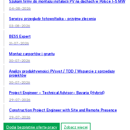
Szukam firmy do montażu instalacji PV na dachach w Polsce 1-5 MW
04-08-2026
Serwisy, przeglądy fotowoltaika - przyjmę zlecenia
03-08-2026
BESS Expert
31-07-2026
Montaż carportów i gruntu
30-07-2026
Analizy produktywności PVsyst / TDD / Wsparcie z sprzedaży
projektów
30-07-2026
Project Engineer – Technical Advisor– Bavaria (Hybrid)
29-07-2026
Construction Project Engineer with Site and Remote Presence
29-07-2026
Dodaj bezpłatnie ofertę pracy
Zobacz więcej