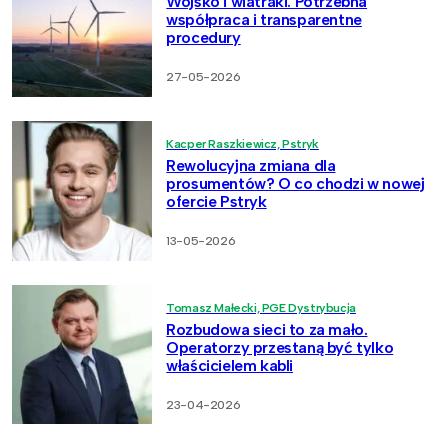
Wojsko i wiatraki. Potrzebna
współpraca i transparentne
procedury
27-05-2026
Kacper Raszkiewicz, Pstryk
Rewolucyjna zmiana dla
prosumentów? O co chodzi w nowej
ofercie Pstryk
13-05-2026
Tomasz Małecki, PGE Dystrybucja
Rozbudowa sieci to za mało.
Operatorzy przestaną być tylko
właścicielem kabli
23-04-2026