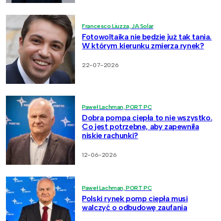
Francesco Liuzza, JA Solar
Fotowoltaika nie będzie już tak tania.
W którym kierunku zmierza rynek?
22-07-2026
Paweł Lachman, PORT PC
Dobra pompa ciepła to nie wszystko.
Co jest potrzebne, aby zapewniła
niskie rachunki?
12-06-2026
Paweł Lachman, PORT PC
Polski rynek pomp ciepła musi
walczyć o odbudowę zaufania