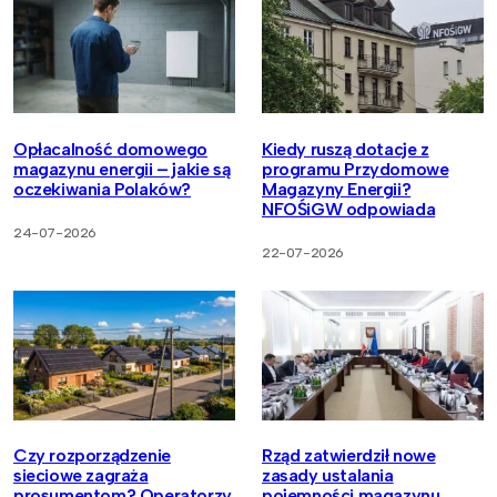
Opłacalność domowego
Kiedy ruszą dotacje z
magazynu energii – jakie są
programu Przydomowe
oczekiwania Polaków?
Magazyny Energii?
NFOŚiGW odpowiada
24-07-2026
22-07-2026
Czy rozporządzenie
Rząd zatwierdził nowe
sieciowe zagraża
zasady ustalania
prosumentom? Operatorzy
pojemności magazynu