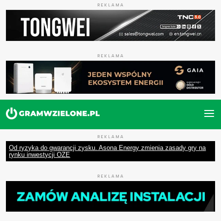
REKLAMA
REKLAMA
REKLAMA
Od ryzyka do gwarancji zysku. Asona Energy zmienia zasady gry na
rynku inwestycji OZE
REKLAMA