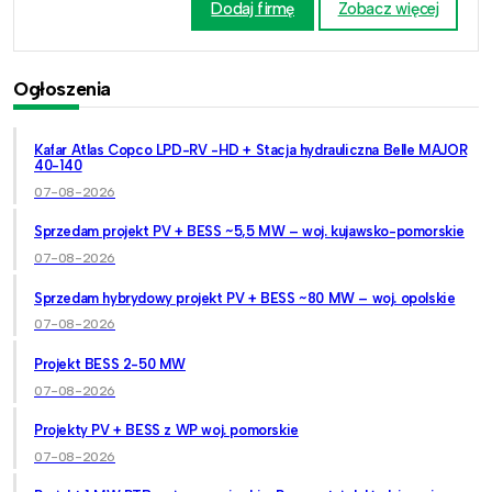
Dodaj firmę
Zobacz więcej
Ogłoszenia
Kafar Atlas Copco LPD-RV -HD + Stacja hydrauliczna Belle MAJOR
40-140
07-08-2026
Sprzedam projekt PV + BESS ~5,5 MW – woj. kujawsko-pomorskie
07-08-2026
Sprzedam hybrydowy projekt PV + BESS ~80 MW – woj. opolskie
07-08-2026
Projekt BESS 2-50 MW
07-08-2026
Projekty PV + BESS z WP woj. pomorskie
07-08-2026