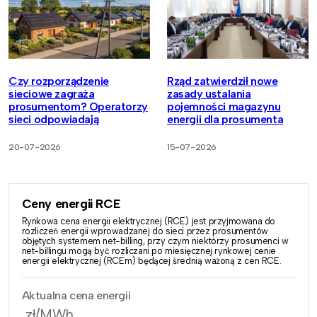
Czy rozporządzenie
Rząd zatwierdził nowe
sieciowe zagraża
zasady ustalania
prosumentom? Operatorzy
pojemności magazynu
sieci odpowiadają
energii dla prosumenta
20-07-2026
15-07-2026
Ceny energii RCE
Rynkowa cena energii elektrycznej (RCE) jest przyjmowana do
rozliczeń energii wprowadzanej do sieci przez prosumentów
objętych systemem net-billing, przy czym niektórzy prosumenci w
net-billingu mogą być rozliczani po miesięcznej rynkowej cenie
energii elektrycznej (RCEm) będącej średnią ważoną z cen RCE.
Aktualna cena energii
zł/MWh