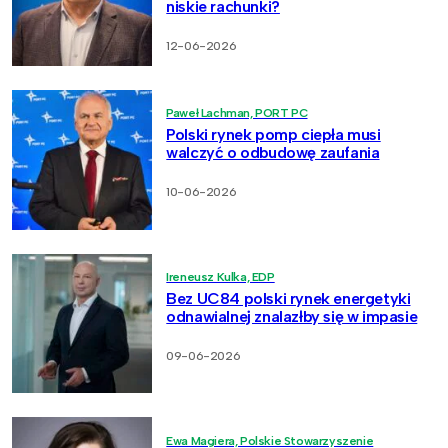
niskie rachunki?
12-06-2026
Paweł Lachman, PORT PC
Polski rynek pomp ciepła musi
walczyć o odbudowę zaufania
10-06-2026
Ireneusz Kulka, EDP
Bez UC84 polski rynek energetyki
odnawialnej znalazłby się w impasie
09-06-2026
Ewa Magiera, Polskie Stowarzyszenie