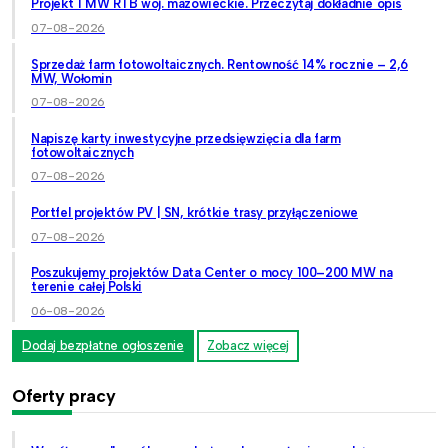
Projekt 1 MW RTB woj. mazowieckie. Przeczytaj dokładnie opis
07-08-2026
Sprzedaż farm fotowoltaicznych. Rentowność 14% rocznie – 2,6
MW, Wołomin
07-08-2026
Napiszę karty inwestycyjne przedsięwzięcia dla farm
fotowoltaicznych
07-08-2026
Portfel projektów PV | SN, krótkie trasy przyłączeniowe
07-08-2026
Poszukujemy projektów Data Center o mocy 100–200 MW na
terenie całej Polski
06-08-2026
Dodaj bezpłatne ogłoszenie
Zobacz więcej
Oferty pracy