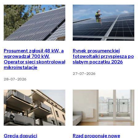
Prosument zgłosił 48 kW, a
Rynek prosumenckiej
wprowadzał 700 kW.
fotowoltaiki przyspiesza po
Operator sieci skontrolował
słabym początku 2026
mikroinstalacje
27-07-2026
28-07-2026
Grecja dopuści
Rząd proponuje nowe