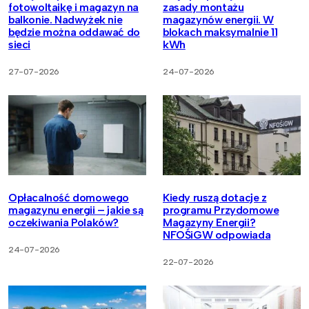
fotowoltaikę i magazyn na
zasady montażu
balkonie. Nadwyżek nie
magazynów energii. W
będzie można oddawać do
blokach maksymalnie 11
sieci
kWh
27-07-2026
24-07-2026
Opłacalność domowego
Kiedy ruszą dotacje z
magazynu energii – jakie są
programu Przydomowe
oczekiwania Polaków?
Magazyny Energii?
NFOŚiGW odpowiada
24-07-2026
22-07-2026