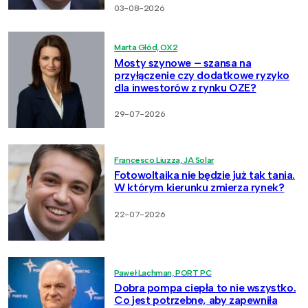
03-08-2026
Marta Głód, OX2
Mosty szynowe – szansa na
przyłączenie czy dodatkowe ryzyko
dla inwestorów z rynku OZE?
29-07-2026
Francesco Liuzza, JA Solar
Fotowoltaika nie będzie już tak tania.
W którym kierunku zmierza rynek?
22-07-2026
Paweł Lachman, PORT PC
Dobra pompa ciepła to nie wszystko.
Co jest potrzebne, aby zapewniła