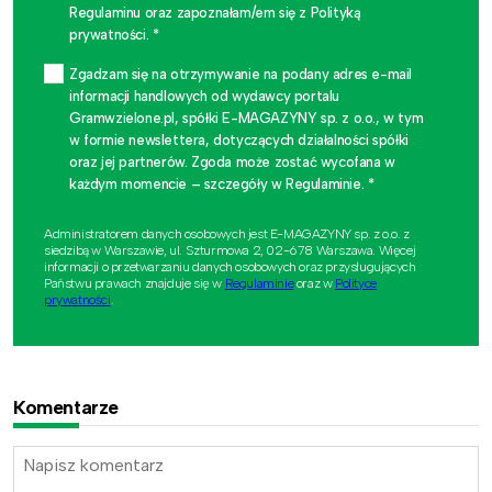
Regulaminu oraz zapoznałam/em się z Polityką
prywatności. *
Zgadzam się na otrzymywanie na podany adres e-mail
informacji handlowych od wydawcy portalu
Gramwzielone.pl, spółki E-MAGAZYNY sp. z o.o., w tym
w formie newslettera, dotyczących działalności spółki
oraz jej partnerów. Zgoda może zostać wycofana w
każdym momencie – szczegóły w Regulaminie. *
Administratorem danych osobowych jest E-MAGAZYNY sp. z o.o. z
siedzibą w Warszawie, ul. Szturmowa 2, 02-678 Warszawa. Więcej
informacji o przetwarzaniu danych osobowych oraz przysługujących
Państwu prawach znajduje się w
Regulaminie
oraz w
Polityce
prywatności
.
Komentarze