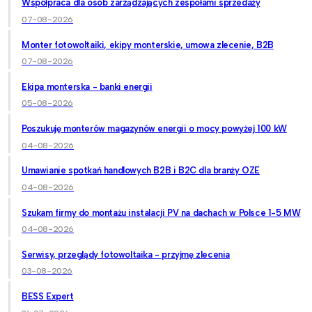
Współpraca dla osób zarządzających zespołami sprzedaży
07-08-2026
Monter fotowoltaiki, ekipy monterskie, umowa zlecenie, B2B
07-08-2026
Ekipa monterska - banki energii
05-08-2026
Poszukuję monterów magazynów energii o mocy powyżej 100 kW
04-08-2026
Umawianie spotkań handlowych B2B i B2C dla branży OZE
04-08-2026
Szukam firmy do montażu instalacji PV na dachach w Polsce 1-5 MW
04-08-2026
Serwisy, przeglądy fotowoltaika - przyjmę zlecenia
03-08-2026
BESS Expert