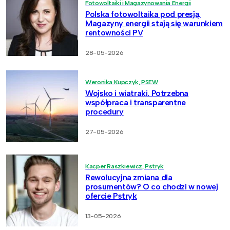
Fotowoltaiki i Magazynowania Energii
Polska fotowoltaika pod presją.
Magazyny energii stają się warunkiem
rentowności PV
28-05-2026
Weronika Kupczyk, PSEW
Wojsko i wiatraki. Potrzebna
współpraca i transparentne
procedury
27-05-2026
Kacper Raszkiewicz, Pstryk
Rewolucyjna zmiana dla
prosumentów? O co chodzi w nowej
ofercie Pstryk
13-05-2026