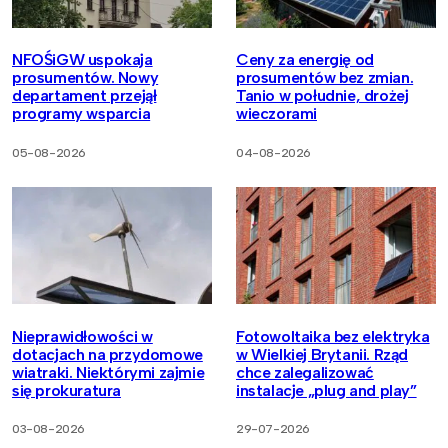
NFOŚiGW uspokaja
Ceny za energię od
prosumentów. Nowy
prosumentów bez zmian.
departament przejął
Tanio w południe, drożej
programy wsparcia
wieczorami
05-08-2026
04-08-2026
Nieprawidłowości w
Fotowoltaika bez elektryka
dotacjach na przydomowe
w Wielkiej Brytanii. Rząd
wiatraki. Niektórymi zajmie
chce zalegalizować
się prokuratura
instalacje „plug and play”
03-08-2026
29-07-2026