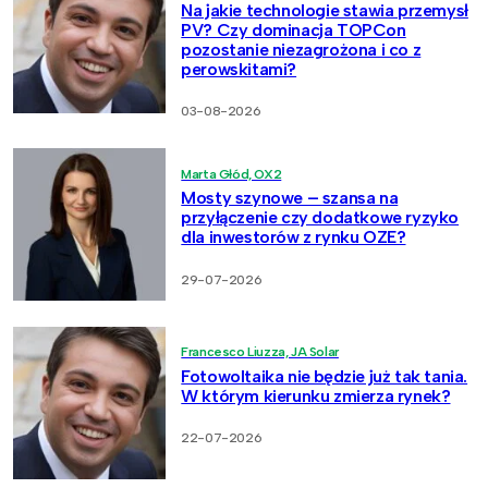
Na jakie technologie stawia przemysł
PV? Czy dominacja TOPCon
pozostanie niezagrożona i co z
perowskitami?
03-08-2026
Marta Głód, OX2
Mosty szynowe – szansa na
przyłączenie czy dodatkowe ryzyko
dla inwestorów z rynku OZE?
29-07-2026
Francesco Liuzza, JA Solar
Fotowoltaika nie będzie już tak tania.
W którym kierunku zmierza rynek?
22-07-2026