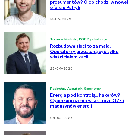
prosumentów? O co chodzi w nowej
ofercie Pstryk
13-05-2026
Tomasz Małecki, PGE Dystrybucja
Rozbudowa sieci to za mało.
Operatorzy przestaną być tylko
właścicielem kabli
23-04-2026
Radosław Auguścik, Sigenergy
Energia pod kontrolą… hakerów?
Cyberzagrożenia w sektorze OZE i
magazynów energii
24-03-2026