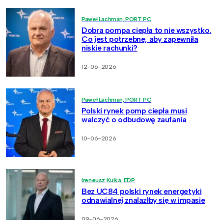
Paweł Lachman, PORT PC
Dobra pompa ciepła to nie wszystko.
Co jest potrzebne, aby zapewniła
niskie rachunki?
12-06-2026
Paweł Lachman, PORT PC
Polski rynek pomp ciepła musi
walczyć o odbudowę zaufania
10-06-2026
Ireneusz Kulka, EDP
Bez UC84 polski rynek energetyki
odnawialnej znalazłby się w impasie
09-06-2026