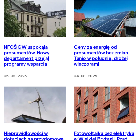
NFOŚiGW uspokaja
Ceny za energię od
prosumentów. Nowy
prosumentów bez zmian.
departament przejął
Tanio w południe, drożej
programy wsparcia
wieczorami
05-08-2026
04-08-2026
Nieprawidłowości w
Fotowoltaika bez elektryka
dotacjach na przydomowe
w Wielkiej Brytanii. Rząd