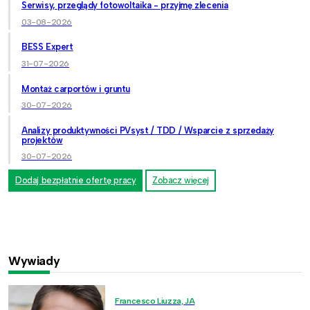
Serwisy, przeglądy fotowoltaika - przyjmę zlecenia
03-08-2026
BESS Expert
31-07-2026
Montaż carportów i gruntu
30-07-2026
Analizy produktywności PVsyst / TDD / Wsparcie z sprzedaży
projektów
30-07-2026
Dodaj bezpłatnie ofertę pracy
Zobacz więcej
Wywiady
Francesco Liuzza, JA