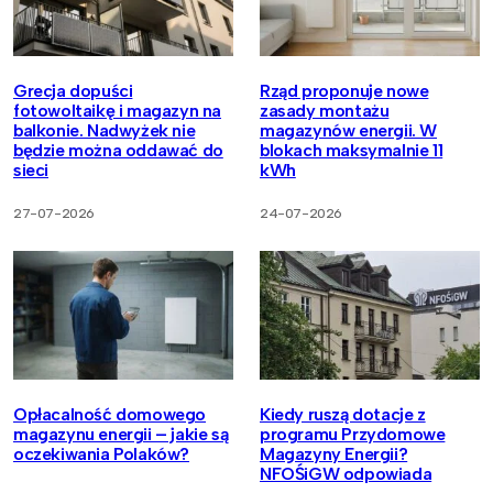
Grecja dopuści
Rząd proponuje nowe
fotowoltaikę i magazyn na
zasady montażu
balkonie. Nadwyżek nie
magazynów energii. W
będzie można oddawać do
blokach maksymalnie 11
sieci
kWh
27-07-2026
24-07-2026
Opłacalność domowego
Kiedy ruszą dotacje z
magazynu energii – jakie są
programu Przydomowe
oczekiwania Polaków?
Magazyny Energii?
NFOŚiGW odpowiada