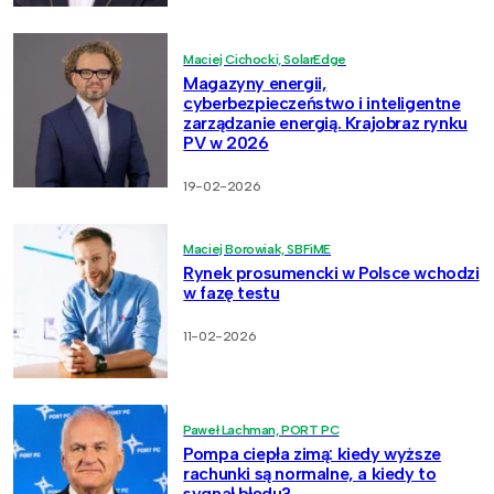
Maciej Cichocki, SolarEdge
Magazyny energii,
cyberbezpieczeństwo i inteligentne
zarządzanie energią. Krajobraz rynku
PV w 2026
19-02-2026
Maciej Borowiak, SBFiME
Rynek prosumencki w Polsce wchodzi
w fazę testu
11-02-2026
Paweł Lachman, PORT PC
Pompa ciepła zimą: kiedy wyższe
rachunki są normalne, a kiedy to
sygnał błędu?