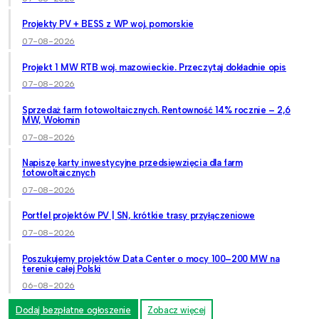
Projekty PV + BESS z WP woj. pomorskie
07-08-2026
Projekt 1 MW RTB woj. mazowieckie. Przeczytaj dokładnie opis
07-08-2026
Sprzedaż farm fotowoltaicznych. Rentowność 14% rocznie – 2,6
MW, Wołomin
07-08-2026
Napiszę karty inwestycyjne przedsięwzięcia dla farm
fotowoltaicznych
07-08-2026
Portfel projektów PV | SN, krótkie trasy przyłączeniowe
07-08-2026
Poszukujemy projektów Data Center o mocy 100–200 MW na
terenie całej Polski
06-08-2026
Dodaj bezpłatne ogłoszenie
Zobacz więcej