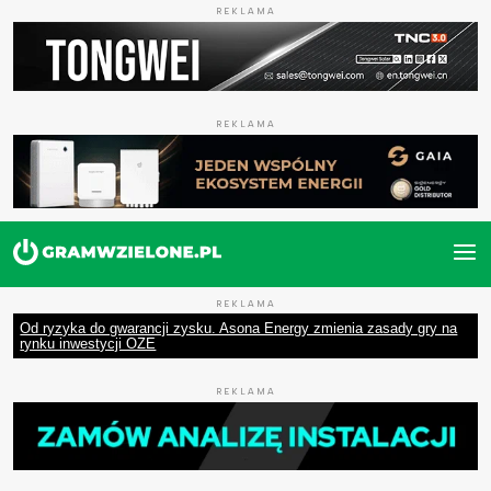
REKLAMA
REKLAMA
REKLAMA
Od ryzyka do gwarancji zysku. Asona Energy zmienia zasady gry na
rynku inwestycji OZE
REKLAMA