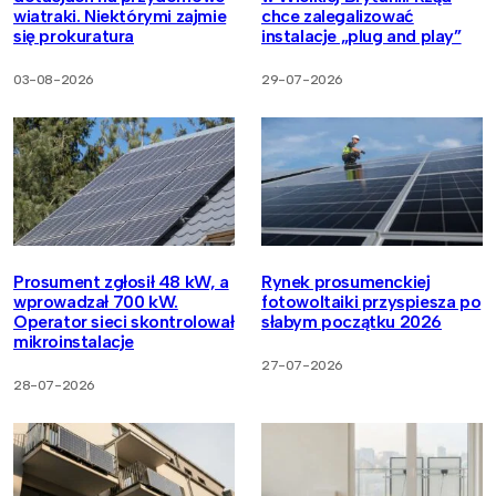
wiatraki. Niektórymi zajmie
chce zalegalizować
się prokuratura
instalacje „plug and play”
03-08-2026
29-07-2026
Prosument zgłosił 48 kW, a
Rynek prosumenckiej
wprowadzał 700 kW.
fotowoltaiki przyspiesza po
Operator sieci skontrolował
słabym początku 2026
mikroinstalacje
27-07-2026
28-07-2026