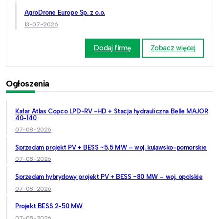
AgroDrone Europe Sp. z o.o.
13-07-2026
Dodaj firmę
Zobacz więcej
Ogłoszenia
Kafar Atlas Copco LPD-RV -HD + Stacja hydrauliczna Belle MAJOR
40-140
07-08-2026
Sprzedam projekt PV + BESS ~5,5 MW – woj. kujawsko-pomorskie
07-08-2026
Sprzedam hybrydowy projekt PV + BESS ~80 MW – woj. opolskie
07-08-2026
Projekt BESS 2-50 MW
07-08-2026