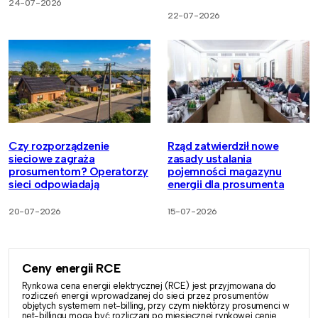
24-07-2026
22-07-2026
Czy rozporządzenie
Rząd zatwierdził nowe
sieciowe zagraża
zasady ustalania
prosumentom? Operatorzy
pojemności magazynu
sieci odpowiadają
energii dla prosumenta
20-07-2026
15-07-2026
Ceny energii RCE
Rynkowa cena energii elektrycznej (RCE) jest przyjmowana do
rozliczeń energii wprowadzanej do sieci przez prosumentów
objętych systemem net-billing, przy czym niektórzy prosumenci w
net-billingu mogą być rozliczani po miesięcznej rynkowej cenie