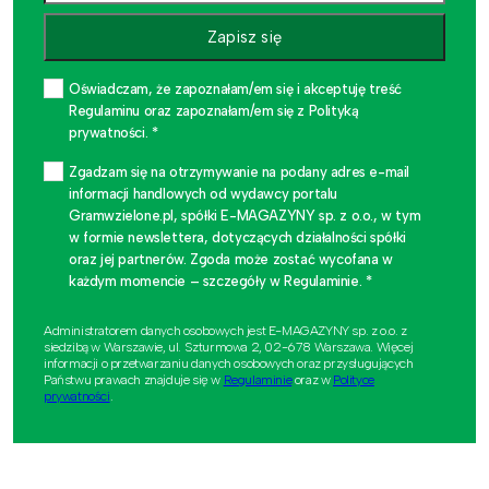
Zapisz się
Oświadczam, że zapoznałam/em się i akceptuję treść
Regulaminu oraz zapoznałam/em się z Polityką
prywatności. *
Zgadzam się na otrzymywanie na podany adres e-mail
informacji handlowych od wydawcy portalu
Gramwzielone.pl, spółki E-MAGAZYNY sp. z o.o., w tym
w formie newslettera, dotyczących działalności spółki
oraz jej partnerów. Zgoda może zostać wycofana w
każdym momencie – szczegóły w Regulaminie. *
Administratorem danych osobowych jest E-MAGAZYNY sp. z o.o. z
siedzibą w Warszawie, ul. Szturmowa 2, 02-678 Warszawa. Więcej
informacji o przetwarzaniu danych osobowych oraz przysługujących
Państwu prawach znajduje się w
Regulaminie
oraz w
Polityce
prywatności
.