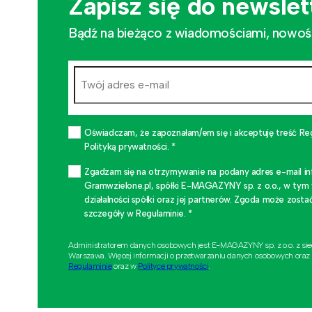
Zapisz się do newslet
Bądź na bieżąco z wiadomościami, nowościa
Oświadczam, że zapoznałam/em się i akceptuję treść Re
Polityką prywatności. *
Zgadzam się na otrzymywanie na podany adres e-mail i
Gramwzielone.pl, spółki E-MAGAZYNY sp. z o.o., w tym
działalności spółki oraz jej partnerów. Zgoda może zo
szczegóły w Regulaminie. *
Administratorem danych osobowych jest E-MAGAZYNY sp. z o.o. z si
Warszawa. Więcej informacji o przetwarzaniu danych osobowych oraz
Regulaminie
oraz w
Polityce prywatności
.