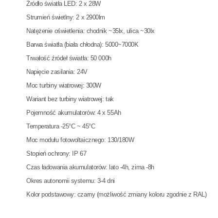
Źródło światła LED: 2 x 28W
Strumień świetlny: 2 x 2900lm
Natężenie oświetlenia: chodnik ~35lx, ulica ~30lx
Barwa światła (biała chłodna): 5000~7000K
Trwałość źródeł światła: 50 000h
Napięcie zasilania: 24V
Moc turbiny wiatrowej: 300W
Wariant bez turbiny wiatrowej: tak
Pojemność akumulatorów: 4 x 55Ah
Temperatura -25°C ~ 45°C
Moc modułu fotowoltaicznego: 130/180W
Stopień ochrony: IP 67
Czas ładowania akumulatorów: lato -4h, zima -8h
Okres autonomii systemu: 3-4 dni
Kolor podstawowy: czarny (możliwość zmiany koloru zgodnie z RAL)