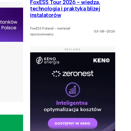
FoxESS Tour 2026 - wiedza,
technologia i praktyka bliżej
instalatorów
FoxESS Poland - materiał
03-08-2026
sponsorowany
REKLAMA