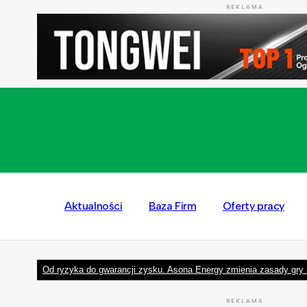
REKLAMA
Aktualności
Baza Firm
Oferty pracy
Od ryzyka do gwarancji zysku. Asona Energy zmienia zasady gry 
REKLAMA