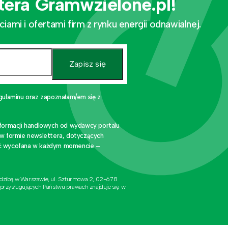
tera Gramwzielone.pl!
mi i ofertami firm z rynku energii odnawialnej.
Zapisz się
gulaminu oraz zapoznałam/em się z
nformacji handlowych od wydawcy portalu
 w formie newslettera, dotyczących
stać wycofana w każdym momencie –
edzibą w Warszawie, ul. Szturmowa 2, 02-678
 przysługujących Państwu prawach znajduje się w