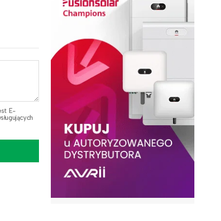
est E-
sługujących