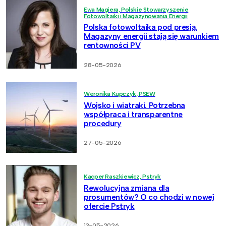
Ewa Magiera, Polskie Stowarzyszenie
Fotowoltaiki i Magazynowania Energii
Polska fotowoltaika pod presją.
Magazyny energii stają się warunkiem
rentowności PV
28-05-2026
Weronika Kupczyk, PSEW
Wojsko i wiatraki. Potrzebna
współpraca i transparentne
procedury
27-05-2026
Kacper Raszkiewicz, Pstryk
Rewolucyjna zmiana dla
prosumentów? O co chodzi w nowej
ofercie Pstryk
13-05-2026