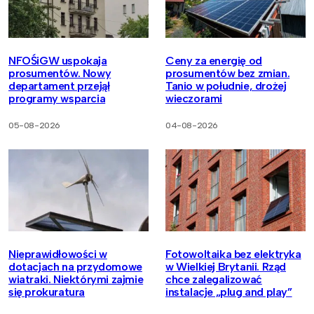
NFOŚiGW uspokaja
Ceny za energię od
prosumentów. Nowy
prosumentów bez zmian.
departament przejął
Tanio w południe, drożej
programy wsparcia
wieczorami
05-08-2026
04-08-2026
Nieprawidłowości w
Fotowoltaika bez elektryka
dotacjach na przydomowe
w Wielkiej Brytanii. Rząd
wiatraki. Niektórymi zajmie
chce zalegalizować
się prokuratura
instalacje „plug and play”