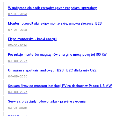
Współpraca dla osób zarządzających zespołami sprzedaży
07-08-2026
Monter fotowoltaiki, ekipy monterskie, umowa zlecenie, B2B
07-08-2026
Ekipa monterska - banki energii
05-08-2026
Poszukuję monterów magazynów energii o mocy powyżej 100 kW
04-08-2026
Umawianie spotkań handlowych B2B i B2C dla branży OZE
04-08-2026
Szukam firmy do montażu instalacji PV na dachach w Polsce 1-5 MW
04-08-2026
Serwisy, przeglądy fotowoltaika - przyjmę zlecenia
03-08-2026