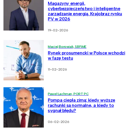
Magazyny energii,
cyberbezpieczeństwo i inteligentne
zarządzanie energią. Krajobraz rynku
PV w 2026
19-02-2026
Maciej Borowiak, SBFiME
Rynek prosumencki w Polsce wchodzi
w fazę testu
11-02-2026
Paweł Lachman, PORT PC
Pompa ciepła zimą: kiedy wyższe
rachunki są normalne, a kiedy to
sygnał błędu?
06-02-2026