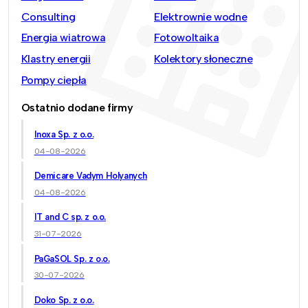
Consulting
Elektrownie wodne
Energia wiatrowa
Fotowoltaika
Klastry energii
Kolektory słoneczne
Pompy ciepła
Ostatnio dodane firmy
Inoxa Sp. z o.o.
04-08-2026
Demicare Vadym Holyanych
04-08-2026
IT and C sp. z o.o.
31-07-2026
PaGaSOL Sp. z o.o.
30-07-2026
Doko Sp. z o.o.