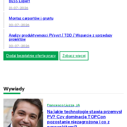
BESS Expert
31-07-2026
Montaż carportów i gruntu
30-07-2026
Analizy produktywności PVsyst / TDD / Wsparcie z sprzedaży
projektów
30-07-2026
Dodaj bezpłatnie ofertę pracy
Zobacz więcej
Wywiady
Francesco Liuzza, JA
Na jakie technologie stawia przemysł
PV? Czy dominacja TOPCon
pozostanie niezagrożona i co z
perowskitami?