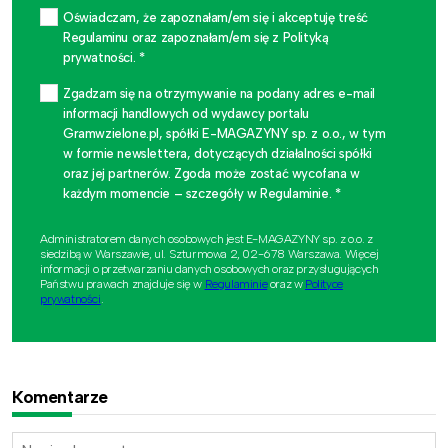
Oświadczam, że zapoznałam/em się i akceptuję treść
Regulaminu oraz zapoznałam/em się z Polityką
prywatności. *
Zgadzam się na otrzymywanie na podany adres e-mail
informacji handlowych od wydawcy portalu
Gramwzielone.pl, spółki E-MAGAZYNY sp. z o.o., w tym
w formie newslettera, dotyczących działalności spółki
oraz jej partnerów. Zgoda może zostać wycofana w
każdym momencie – szczegóły w Regulaminie. *
Administratorem danych osobowych jest E-MAGAZYNY sp. z o.o. z
siedzibą w Warszawie, ul. Szturmowa 2, 02-678 Warszawa. Więcej
informacji o przetwarzaniu danych osobowych oraz przysługujących
Państwu prawach znajduje się w
Regulaminie
oraz w
Polityce
prywatności
.
Komentarze