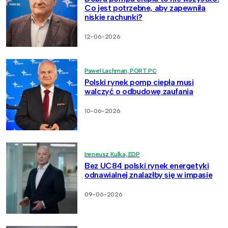
Co jest potrzebne, aby zapewniła
niskie rachunki?
12-06-2026
Paweł Lachman, PORT PC
Polski rynek pomp ciepła musi
walczyć o odbudowę zaufania
10-06-2026
Ireneusz Kulka, EDP
Bez UC84 polski rynek energetyki
odnawialnej znalazłby się w impasie
09-06-2026