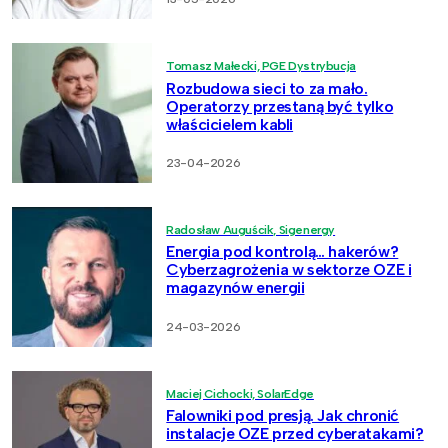
Tomasz Małecki, PGE Dystrybucja
Rozbudowa sieci to za mało.
Operatorzy przestaną być tylko
właścicielem kabli
23-04-2026
Radosław Auguścik, Sigenergy
Energia pod kontrolą… hakerów?
Cyberzagrożenia w sektorze OZE i
magazynów energii
24-03-2026
Maciej Cichocki, SolarEdge
Falowniki pod presją. Jak chronić
instalacje OZE przed cyberatakami?