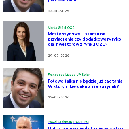
03-08-2026
Marta Głód, OX2
Mosty szynowe – szansa na
przyłączenie czy dodatkowe ryzyko
dla inwestorów z rynku OZE?
29-07-2026
Francesco Liuzza, JA Solar
Fotowoltaika nie będzie już tak tania.
W którym kierunku zmierza rynek?
22-07-2026
Paweł Lachman, PORT PC
Dobra pompa ciepła to nie wszystko.