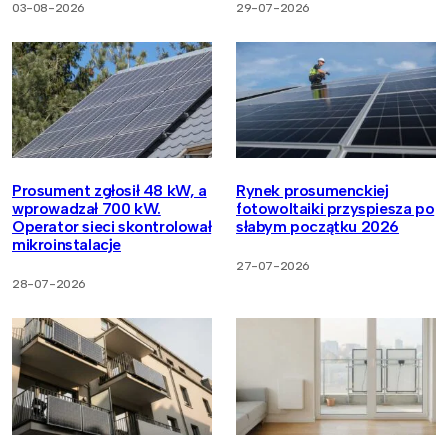
03-08-2026
29-07-2026
Prosument zgłosił 48 kW, a
Rynek prosumenckiej
wprowadzał 700 kW.
fotowoltaiki przyspiesza po
Operator sieci skontrolował
słabym początku 2026
mikroinstalacje
27-07-2026
28-07-2026