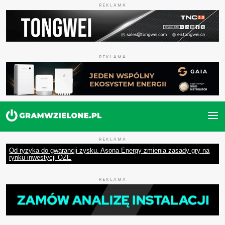
REKLAMA
REKLAMA
REKLAMA
Od ryzyka do gwarancji zysku. Asona Energy zmienia zasady gry na
rynku inwestycji OZE
REKLAMA