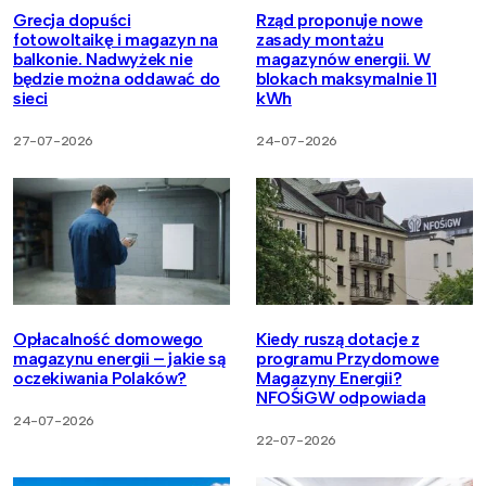
Grecja dopuści
Rząd proponuje nowe
fotowoltaikę i magazyn na
zasady montażu
balkonie. Nadwyżek nie
magazynów energii. W
będzie można oddawać do
blokach maksymalnie 11
sieci
kWh
27-07-2026
24-07-2026
Opłacalność domowego
Kiedy ruszą dotacje z
magazynu energii – jakie są
programu Przydomowe
oczekiwania Polaków?
Magazyny Energii?
NFOŚiGW odpowiada
24-07-2026
22-07-2026