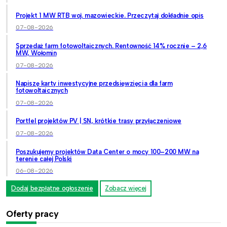
Projekt 1 MW RTB woj. mazowieckie. Przeczytaj dokładnie opis
07-08-2026
Sprzedaż farm fotowoltaicznych. Rentowność 14% rocznie – 2,6
MW, Wołomin
07-08-2026
Napiszę karty inwestycyjne przedsięwzięcia dla farm
fotowoltaicznych
07-08-2026
Portfel projektów PV | SN, krótkie trasy przyłączeniowe
07-08-2026
Poszukujemy projektów Data Center o mocy 100–200 MW na
terenie całej Polski
06-08-2026
Dodaj bezpłatne ogłoszenie
Zobacz więcej
Oferty pracy