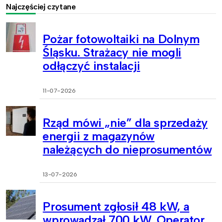
Najczęściej czytane
Pożar fotowoltaiki na Dolnym
Śląsku. Strażacy nie mogli
odłączyć instalacji
11-07-2026
Rząd mówi „nie” dla sprzedaży
energii z magazynów
należących do nieprosumentów
13-07-2026
Prosument zgłosił 48 kW, a
wprowadzał 700 kW. Operator