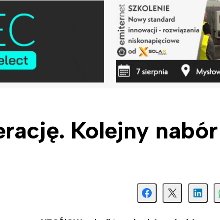
rację. Kolejny nabór