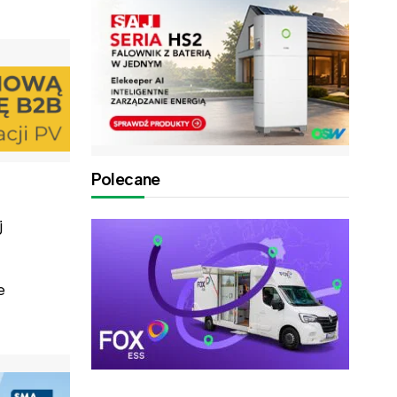
Polecane
j
e