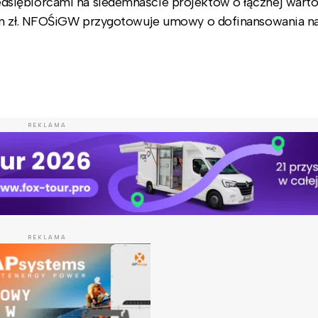
siębiorcami na siedemnaście projektów o łącznej warto
mln zł. NFOŚiGW przygotowuje umowy o dofinansowania na
REKLAMA
REKLAMA