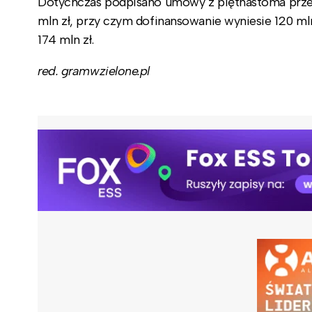
Dotychczas podpisano umowy z piętnastoma przed
mln zł, przy czym dofinansowanie wyniesie 120 
174 mln zł.
red. gramwzielone.pl