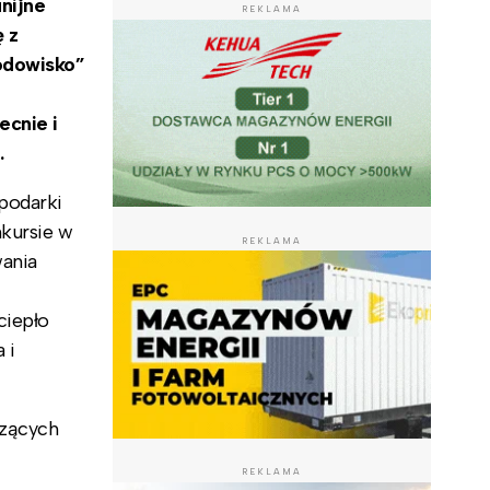
nijne
REKLAMA
 z
odowisko”
ecnie i
.
podarki
kursie w
REKLAMA
wania
ciepło
 i
czących
REKLAMA