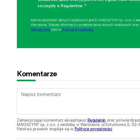
szczegóły w Regulaminie. *
Administratorem danych osobowych jest E-MAGAZYNY sp. z o.o. z si
Warszawa. Więcej informacji o przetwarzaniu danych osobowych oraz
Regulaminie
oraz w
Polityce prywatności
.
Komentarze
Zamieszczając komentarz akceptujesz
Regulamin
oraz potwierdzasz
MAGAZYNY sp. z o.o. z siedzibą w Warszawie, ul.Szturmowa 2, 02-6
Państwu prawach znajduje się w
Polityce prywatności
.