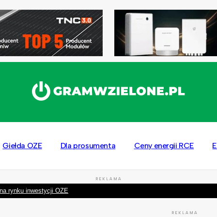
Giełda OZE
Dla prosumenta
Ceny energii RCE
E
REKLAMA
na rynku inwestycji OZE
REKLAMA