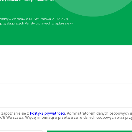
edzibą w Warszawie, ul. Szturmowa 2, 02-678
 przysługujących Państwu prawach znajduje się w
 zapoznanie się z
Polityką prywatności
. Administratorem danych osobowych j
78 Warszawa. Więcej informacji o przetwarzaniu danych osobowych oraz przy