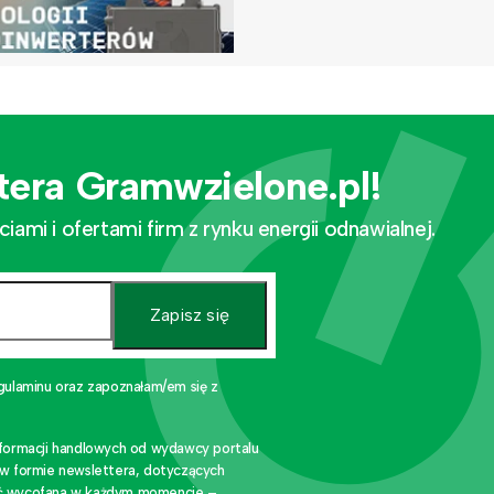
tera Gramwzielone.pl!
mi i ofertami firm z rynku energii odnawialnej.
Zapisz się
gulaminu oraz zapoznałam/em się z
nformacji handlowych od wydawcy portalu
 w formie newslettera, dotyczących
stać wycofana w każdym momencie –