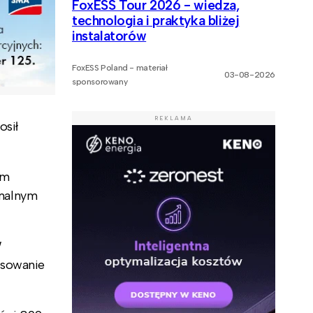
FoxESS Tour 2026 - wiedza,
technologia i praktyka bliżej
instalatorów
FoxESS Poland - materiał
03-08-2026
sponsorowany
REKLAMA
osił
om
ymalnym
W
nsowanie