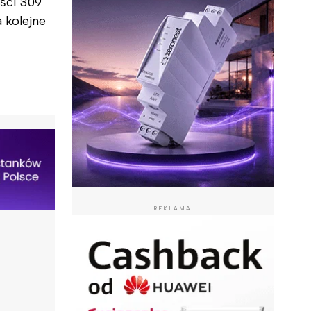
ści 309
 kolejne
REKLAMA