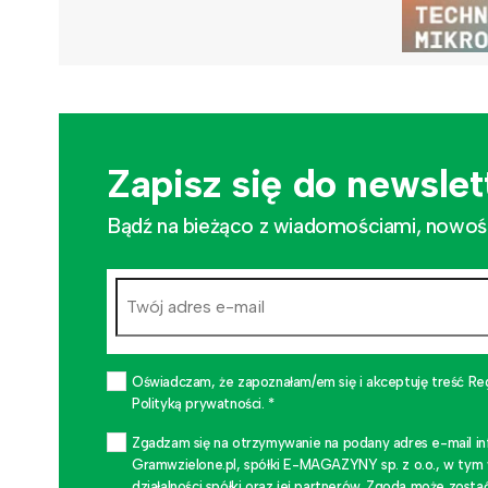
Zapisz się do newslet
Bądź na bieżąco z wiadomościami, nowościa
Oświadczam, że zapoznałam/em się i akceptuję treść Re
Polityką prywatności. *
Zgadzam się na otrzymywanie na podany adres e-mail i
Gramwzielone.pl, spółki E-MAGAZYNY sp. z o.o., w tym
działalności spółki oraz jej partnerów. Zgoda może zo