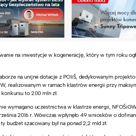
wanie na inwestycje w kogenerację, który w tym roku ogł
naborze na unijne dotacje z POIiŚ, dedykowanym projekt
MW, realizowanym w ramach klastrów energii przy maks
konkursu to 200 mln zł.
m nie wymagano uczestnictwa w klastrze energii, NFOŚiG
rześnia 2016 r. Wówczas wpłynęło 49 wniosków o dofina
ty budżet szacowany był na ponad 2,2 mld zł.