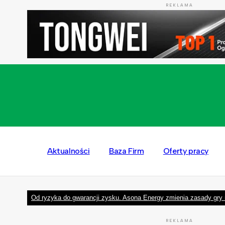
REKLAMA
Aktualności
Baza Firm
Oferty pracy
Od ryzyka do gwarancji zysku. Asona Energy zmienia zasady gry 
REKLAMA