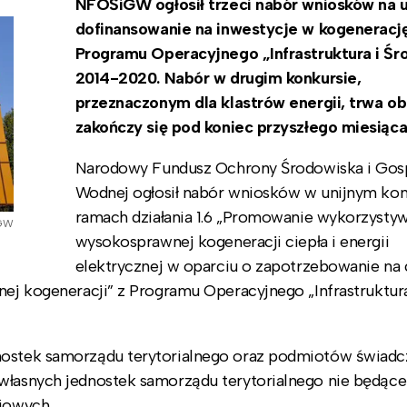
NFOŚiGW ogłosił trzeci nabór wniosków na u
dofinansowanie na inwestycje w kogenerację
Programu Operacyjnego „Infrastruktura i Śr
2014-2020. Nabór w drugim konkursie,
przeznaczonym dla klastrów energii, trwa ob
zakończy się pod koniec przyszłego miesiąca
Narodowy Fundusz Ochrony Środowiska i Gos
Wodnej ogłosił nabór wniosków w unijnym kon
ramach działania 1.6 „Promowanie wykorzysty
iGW
wysokosprawnej kogeneracji ciepła i energii
elektrycznej w oparciu o zapotrzebowanie na 
nej kogeneracji” z Programu Operacyjnego „Infrastruktura
dnostek samorządu terytorialnego oraz podmiotów świad
 własnych jednostek samorządu terytorialnego nie będące
niowych.