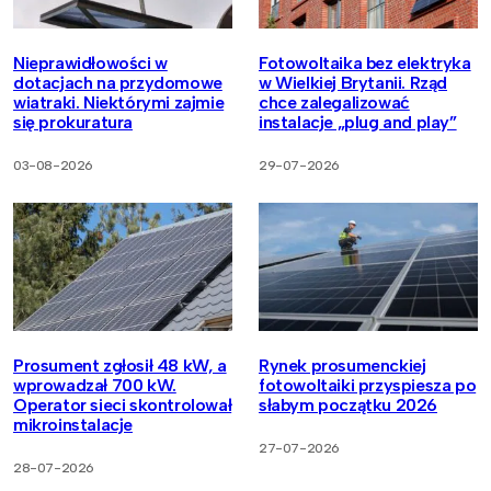
Nieprawidłowości w
Fotowoltaika bez elektryka
dotacjach na przydomowe
w Wielkiej Brytanii. Rząd
wiatraki. Niektórymi zajmie
chce zalegalizować
się prokuratura
instalacje „plug and play”
03-08-2026
29-07-2026
Prosument zgłosił 48 kW, a
Rynek prosumenckiej
wprowadzał 700 kW.
fotowoltaiki przyspiesza po
Operator sieci skontrolował
słabym początku 2026
mikroinstalacje
27-07-2026
28-07-2026