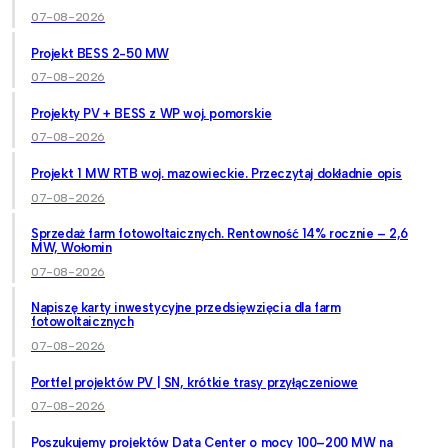
07-08-2026
Projekt BESS 2-50 MW
07-08-2026
Projekty PV + BESS z WP woj. pomorskie
07-08-2026
Projekt 1 MW RTB woj. mazowieckie. Przeczytaj dokładnie opis
07-08-2026
Sprzedaż farm fotowoltaicznych. Rentowność 14% rocznie – 2,6
MW, Wołomin
07-08-2026
Napiszę karty inwestycyjne przedsięwzięcia dla farm
fotowoltaicznych
07-08-2026
Portfel projektów PV | SN, krótkie trasy przyłączeniowe
07-08-2026
Poszukujemy projektów Data Center o mocy 100–200 MW na