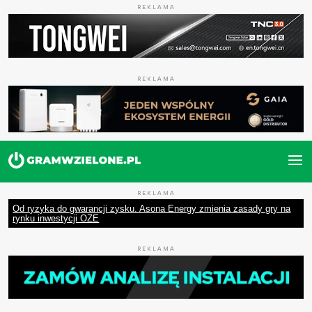
REKLAMA
REKLAMA
REKLAMA
Od ryzyka do gwarancji zysku. Asona Energy zmienia zasady gry na
rynku inwestycji OZE
REKLAMA