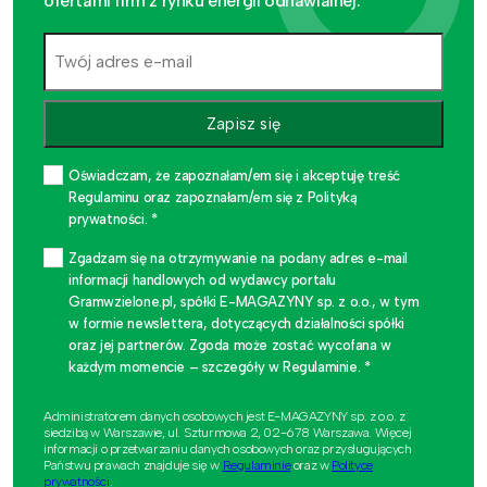
ofertami firm z rynku energii odnawialnej.
Zapisz się
Oświadczam, że zapoznałam/em się i akceptuję treść
Regulaminu oraz zapoznałam/em się z Polityką
prywatności. *
Zgadzam się na otrzymywanie na podany adres e-mail
informacji handlowych od wydawcy portalu
Gramwzielone.pl, spółki E-MAGAZYNY sp. z o.o., w tym
w formie newslettera, dotyczących działalności spółki
oraz jej partnerów. Zgoda może zostać wycofana w
każdym momencie – szczegóły w Regulaminie. *
Administratorem danych osobowych jest E-MAGAZYNY sp. z o.o. z
siedzibą w Warszawie, ul. Szturmowa 2, 02-678 Warszawa. Więcej
informacji o przetwarzaniu danych osobowych oraz przysługujących
Państwu prawach znajduje się w
Regulaminie
oraz w
Polityce
prywatności
.