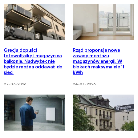
Grecja dopuści
Rząd proponuje nowe
fotowoltaikę i magazyn na
zasady montażu
balkonie. Nadwyżek nie
magazynów energii. W
będzie można oddawać do
blokach maksymalnie 11
sieci
kWh
27-07-2026
24-07-2026