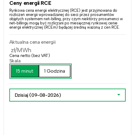
Ceny energii RCE
Rynkowa cena energii elektrycznej (RCE) jest przyjmowana do
rozliczeń energii wprowadzanej do sieci przez prosumentów
objętych systemem net-billing, przy czym niektórzy prosumenci w
net-billingu mogą być rozliczani po miesięcznej rynkowej cenie
energii elektrycznej (RCEm) będącej średnią ważoną z cen RCE.
Aktualna cena energii
zł/MWh
Cena netto (bez VAT)
Skala
15 minut
1 Godzina
Dzisiaj
(09-08-2026)