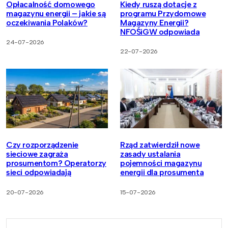
Opłacalność domowego
Kiedy ruszą dotacje z
magazynu energii – jakie są
programu Przydomowe
oczekiwania Polaków?
Magazyny Energii?
NFOŚiGW odpowiada
24-07-2026
22-07-2026
Czy rozporządzenie
Rząd zatwierdził nowe
sieciowe zagraża
zasady ustalania
prosumentom? Operatorzy
pojemności magazynu
sieci odpowiadają
energii dla prosumenta
20-07-2026
15-07-2026