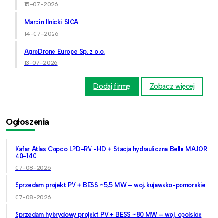
15-07-2026
Marcin Ilnicki SICA
14-07-2026
AgroDrone Europe Sp. z o.o.
13-07-2026
Dodaj firmę
Zobacz więcej
Ogłoszenia
Kafar Atlas Copco LPD-RV -HD + Stacja hydrauliczna Belle MAJOR
40-140
07-08-2026
Sprzedam projekt PV + BESS ~5,5 MW – woj. kujawsko-pomorskie
07-08-2026
Sprzedam hybrydowy projekt PV + BESS ~80 MW – woj. opolskie