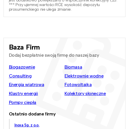
jest dodatkowo powiększany o współczynnik korekcyjny 1,23.
*** Przy ujemnej wartości RCE wysokość depozytu
prosumenckiego nie ulega zmianie.
Baza Firm
Dodaj bezpłatnie swoją firmę do naszej bazy
Biogazownie
Biomasa
Consulting
Elektrownie wodne
Energia wiatrowa
Fotowoltaika
Klastry energii
Kolektory słoneczne
Pompy ciepła
Ostatnio dodane firmy
Inoxa Sp. z o.o.