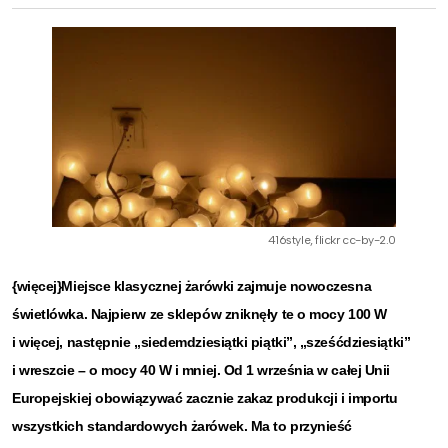
416style, flickr cc-by-2.0
{więcej}Miejsce klasycznej żarówki zajmuje nowoczesna
świetlówka. Najpierw ze sklepów zniknęły te o mocy 100 W
i więcej, następnie „siedemdziesiątki piątki”, „sześćdziesiątki”
i wreszcie – o mocy 40 W i mniej. Od 1 września w całej Unii
Europejskiej obowiązywać zacznie zakaz produkcji i importu
wszystkich standardowych żarówek. Ma to przynieść