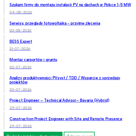
Szukam firmy do montażu instalacji PV na dachach w Polsce 1-5 MW
04-08-2026
Serwisy, przeglądy fotowoltaika - przyjmę zlecenia
03-08-2026
BESS Expert
31-07-2026
Montaż carportów i gruntu
30-07-2026
Analizy produktywności PVsyst / TDD / Wsparcie z sprzedaży
projektów
30-07-2026
Project Engineer – Technical Advisor– Bavaria (Hybrid)
29-07-2026
Construction Project Engineer with Site and Remote Presence
29-07-2026