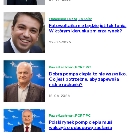
Francesco Liuzza, JA Solar
Fotowoltaika nie będzie już tak tania.
W którym kierunku zmierza rynek?
22-07-2026
Paweł Lachman, PORT PC
Dobra pompa ciepła to nie wszystko.
Co jest potrzebne, aby zapewniła
niskie rachunki?
12-06-2026
Paweł Lachman, PORT PC
Polski rynek pomp ciepła musi
walczyć o odbudowę zaufania