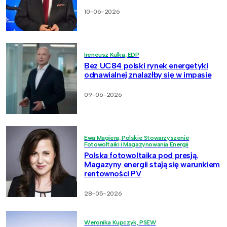
10-06-2026
Ireneusz Kulka, EDP
Bez UC84 polski rynek energetyki
odnawialnej znalazłby się w impasie
09-06-2026
Ewa Magiera, Polskie Stowarzyszenie
Fotowoltaiki i Magazynowania Energii
Polska fotowoltaika pod presją.
Magazyny energii stają się warunkiem
rentowności PV
28-05-2026
Weronika Kupczyk, PSEW