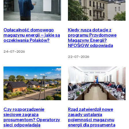
Opłacalność domowego
Kiedy ruszą dotacje z
magazynu energii – jakie są
programu Przydomowe
oczekiwania Polaków?
Magazyny Energii?
NFOŚiGW odpowiada
24-07-2026
22-07-2026
Czy rozporządzenie
Rząd zatwierdził nowe
sieciowe zagraża
zasady ustalania
prosumentom? Operatorzy
pojemności magazynu
sieci odpowiadają
energii dla prosumenta