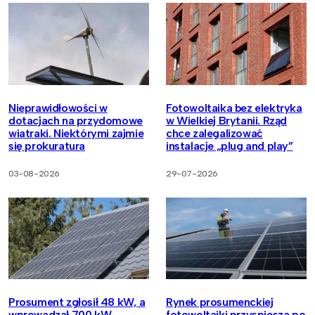
Nieprawidłowości w
Fotowoltaika bez elektryka
dotacjach na przydomowe
w Wielkiej Brytanii. Rząd
wiatraki. Niektórymi zajmie
chce zalegalizować
się prokuratura
instalacje „plug and play”
03-08-2026
29-07-2026
Prosument zgłosił 48 kW, a
Rynek prosumenckiej
wprowadzał 700 kW.
fotowoltaiki przyspiesza po