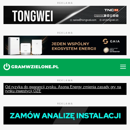
REKLAMA
REKLAMA
REKLAMA
Od ryzyka do gwarancji zysku. Asona Energy zmienia zasady gry na
rynku inwestycji OZE
REKLAMA