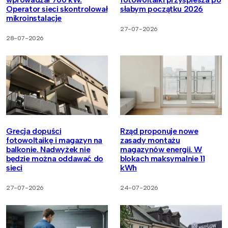
Operator sieci skontrolował
słabym początku 2026
mikroinstalacje
27-07-2026
28-07-2026
Grecja dopuści
Rząd proponuje nowe
fotowoltaikę i magazyn na
zasady montażu
balkonie. Nadwyżek nie
magazynów energii. W
będzie można oddawać do
blokach maksymalnie 11
sieci
kWh
27-07-2026
24-07-2026