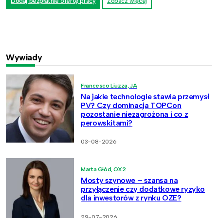
Dodaj bezpłatnie ofertę pracy
Zobacz więcej
Wywiady
Francesco Liuzza, JA
Na jakie technologie stawia przemysł
PV? Czy dominacja TOPCon
pozostanie niezagrożona i co z
perowskitami?
03-08-2026
Marta Głód, OX2
Mosty szynowe – szansa na
przyłączenie czy dodatkowe ryzyko
dla inwestorów z rynku OZE?
29-07-2026