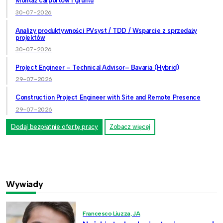
Montaż carportów i gruntu
30-07-2026
Analizy produktywności PVsyst / TDD / Wsparcie z sprzedaży
projektów
30-07-2026
Project Engineer – Technical Advisor– Bavaria (Hybrid)
29-07-2026
Construction Project Engineer with Site and Remote Presence
29-07-2026
Dodaj bezpłatnie ofertę pracy
Zobacz więcej
Wywiady
Francesco Liuzza, JA