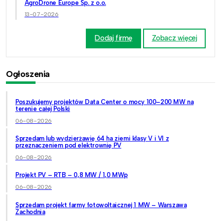
AgroDrone Europe Sp. z o.o.
13-07-2026
Dodaj firmę
Zobacz więcej
Ogłoszenia
Poszukujemy projektów Data Center o mocy 100–200 MW na
terenie całej Polski
06-08-2026
Sprzedam lub wydzierżawię 64 ha ziemi klasy V i VI z
przeznaczeniem pod elektrownię PV
06-08-2026
Projekt PV – RTB – 0,8 MW / 1,0 MWp
06-08-2026
Sprzedam projekt farmy fotowoltaicznej 1 MW – Warszawa
Zachodnia