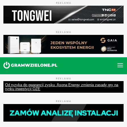
REKLAMA
REKLAMA
REKLAMA
Od ryzyka do gwarancji zysku. Asona Energy zmienia zasady gry na
rynku inwestycji OZE
REKLAMA