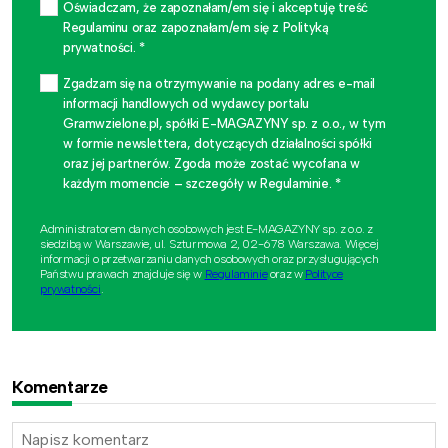
Oświadczam, że zapoznałam/em się i akceptuję treść
Regulaminu oraz zapoznałam/em się z Polityką
prywatności. *
Zgadzam się na otrzymywanie na podany adres e-mail
informacji handlowych od wydawcy portalu
Gramwzielone.pl, spółki E-MAGAZYNY sp. z o.o., w tym
w formie newslettera, dotyczących działalności spółki
oraz jej partnerów. Zgoda może zostać wycofana w
każdym momencie – szczegóły w Regulaminie. *
Administratorem danych osobowych jest E-MAGAZYNY sp. z o.o. z
siedzibą w Warszawie, ul. Szturmowa 2, 02-678 Warszawa. Więcej
informacji o przetwarzaniu danych osobowych oraz przysługujących
Państwu prawach znajduje się w
Regulaminie
oraz w
Polityce
prywatności
.
Komentarze