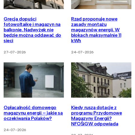
Grecja dopuści
Rząd proponuje nowe
fotowoltaikę i magazyn na
zasady montażu
balkonie. Nadwyżek nie
magazynów energii. W
będzie można oddawać do
blokach maksymalnie 11
sieci
kWh
27-07-2026
24-07-2026
Opłacalność domowego
Kiedy ruszą dotacje z
magazynu energii – jakie są
programu Przydomowe
oczekiwania Polaków?
Magazyny Energii?
NFOŚiGW odpowiada
24-07-2026