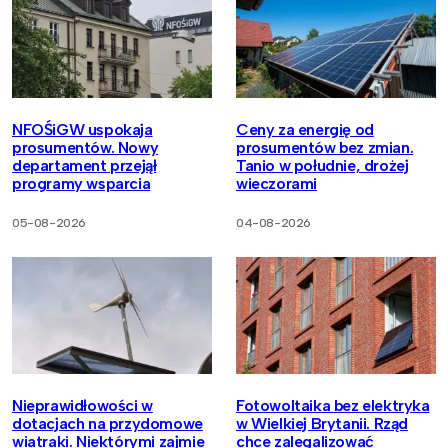
NFOŚiGW uspokaja
Ceny za energię od
prosumentów. Nowy
prosumentów bez zmian.
departament przejął
Tanio w południe, drożej
programy wsparcia
wieczorami
05-08-2026
04-08-2026
Nieprawidłowości w
Fotowoltaika bez elektryka
dotacjach na przydomowe
w Wielkiej Brytanii. Rząd
wiatraki. Niektórymi zajmie
chce zalegalizować