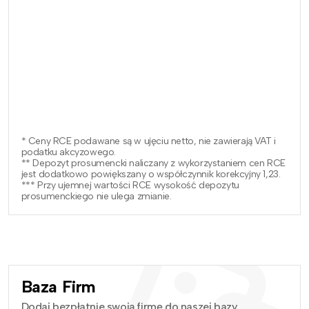
* Ceny RCE podawane są w ujęciu netto, nie zawierają VAT i
podatku akcyzowego.
** Depozyt prosumencki naliczany z wykorzystaniem cen RCE
jest dodatkowo powiększany o współczynnik korekcyjny 1,23.
*** Przy ujemnej wartości RCE wysokość depozytu
prosumenckiego nie ulega zmianie.
Baza Firm
Dodaj bezpłatnie swoją firmę do naszej bazy