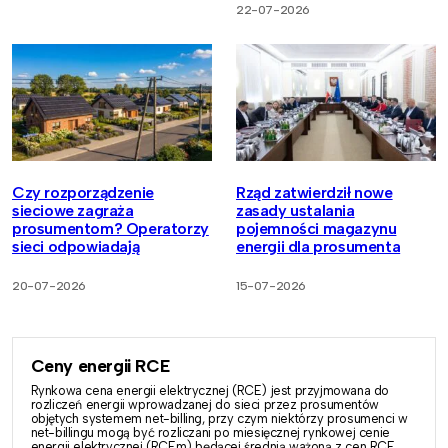
22-07-2026
Czy rozporządzenie
Rząd zatwierdził nowe
sieciowe zagraża
zasady ustalania
prosumentom? Operatorzy
pojemności magazynu
sieci odpowiadają
energii dla prosumenta
20-07-2026
15-07-2026
Ceny energii RCE
Rynkowa cena energii elektrycznej (RCE) jest przyjmowana do
rozliczeń energii wprowadzanej do sieci przez prosumentów
objętych systemem net-billing, przy czym niektórzy prosumenci w
net-billingu mogą być rozliczani po miesięcznej rynkowej cenie
energii elektrycznej (RCEm) będącej średnią ważoną z cen RCE.