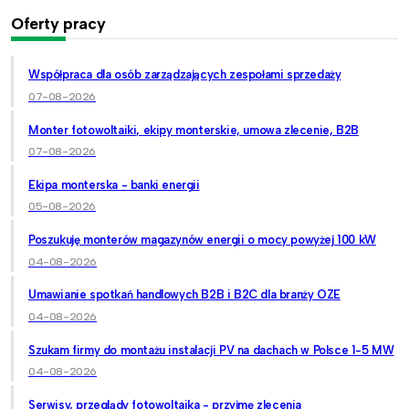
Oferty pracy
Współpraca dla osób zarządzających zespołami sprzedaży
07-08-2026
Monter fotowoltaiki, ekipy monterskie, umowa zlecenie, B2B
07-08-2026
Ekipa monterska - banki energii
05-08-2026
Poszukuję monterów magazynów energii o mocy powyżej 100 kW
04-08-2026
Umawianie spotkań handlowych B2B i B2C dla branży OZE
04-08-2026
Szukam firmy do montażu instalacji PV na dachach w Polsce 1-5 MW
04-08-2026
Serwisy, przeglądy fotowoltaika - przyjmę zlecenia