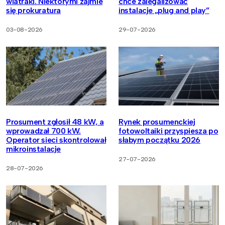
wiatraki. Niektórymi zajmie
chce zalegalizować
się prokuratura
instalacje „plug and play”
03-08-2026
29-07-2026
Prosument zgłosił 48 kW, a
Rynek prosumenckiej
wprowadzał 700 kW.
fotowoltaiki przyspiesza po
Operator sieci skontrolował
słabym początku 2026
mikroinstalacje
27-07-2026
28-07-2026