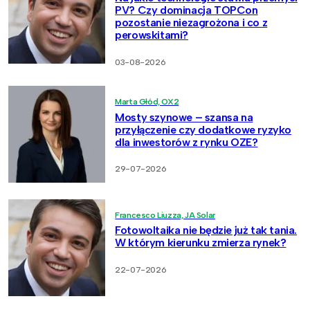
PV? Czy dominacja TOPCon
pozostanie niezagrożona i co z
perowskitami?
03-08-2026
Marta Głód, OX2
Mosty szynowe – szansa na
przyłączenie czy dodatkowe ryzyko
dla inwestorów z rynku OZE?
29-07-2026
Francesco Liuzza, JA Solar
Fotowoltaika nie będzie już tak tania.
W którym kierunku zmierza rynek?
22-07-2026