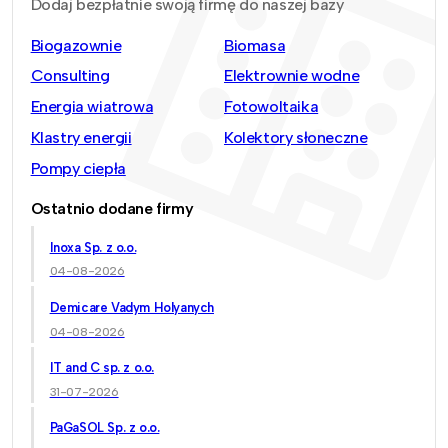
Dodaj bezpłatnie swoją firmę do naszej bazy
Biogazownie
Biomasa
Consulting
Elektrownie wodne
Energia wiatrowa
Fotowoltaika
Klastry energii
Kolektory słoneczne
Pompy ciepła
Ostatnio dodane firmy
Inoxa Sp. z o.o.
04-08-2026
Demicare Vadym Holyanych
04-08-2026
IT and C sp. z o.o.
31-07-2026
PaGaSOL Sp. z o.o.