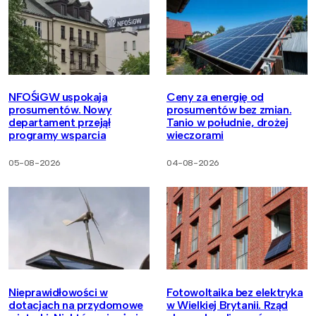
NFOŚiGW uspokaja
Ceny za energię od
prosumentów. Nowy
prosumentów bez zmian.
departament przejął
Tanio w południe, drożej
programy wsparcia
wieczorami
05-08-2026
04-08-2026
Nieprawidłowości w
Fotowoltaika bez elektryka
dotacjach na przydomowe
w Wielkiej Brytanii. Rząd