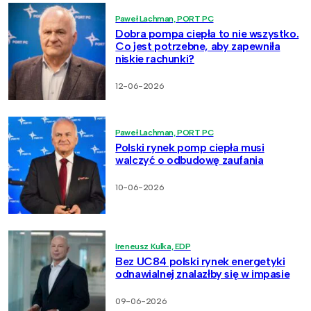
Paweł Lachman, PORT PC
Dobra pompa ciepła to nie wszystko.
Co jest potrzebne, aby zapewniła
niskie rachunki?
12-06-2026
Paweł Lachman, PORT PC
Polski rynek pomp ciepła musi
walczyć o odbudowę zaufania
10-06-2026
Ireneusz Kulka, EDP
Bez UC84 polski rynek energetyki
odnawialnej znalazłby się w impasie
09-06-2026