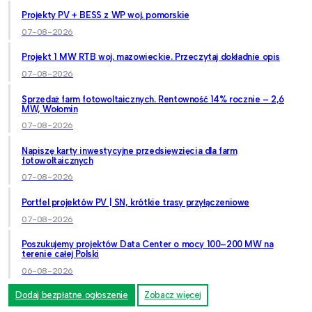
Projekty PV + BESS z WP woj. pomorskie
07-08-2026
Projekt 1 MW RTB woj. mazowieckie. Przeczytaj dokładnie opis
07-08-2026
Sprzedaż farm fotowoltaicznych. Rentowność 14% rocznie – 2,6
MW, Wołomin
07-08-2026
Napiszę karty inwestycyjne przedsięwzięcia dla farm
fotowoltaicznych
07-08-2026
Portfel projektów PV | SN, krótkie trasy przyłączeniowe
07-08-2026
Poszukujemy projektów Data Center o mocy 100–200 MW na
terenie całej Polski
06-08-2026
Dodaj bezpłatne ogłoszenie
Zobacz więcej