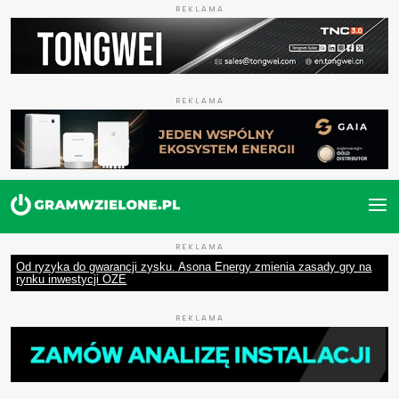
REKLAMA
REKLAMA
REKLAMA
Od ryzyka do gwarancji zysku. Asona Energy zmienia zasady gry na
rynku inwestycji OZE
REKLAMA