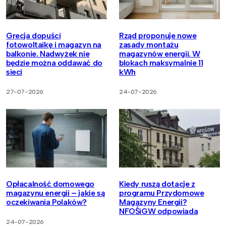
Grecja dopuści
Rząd proponuje nowe
fotowoltaikę i magazyn na
zasady montażu
balkonie. Nadwyżek nie
magazynów energii. W
będzie można oddawać do
blokach maksymalnie 11
sieci
kWh
27-07-2026
24-07-2026
Opłacalność domowego
Kiedy ruszą dotacje z
magazynu energii – jakie są
programu Przydomowe
oczekiwania Polaków?
Magazyny Energii?
NFOŚiGW odpowiada
24-07-2026