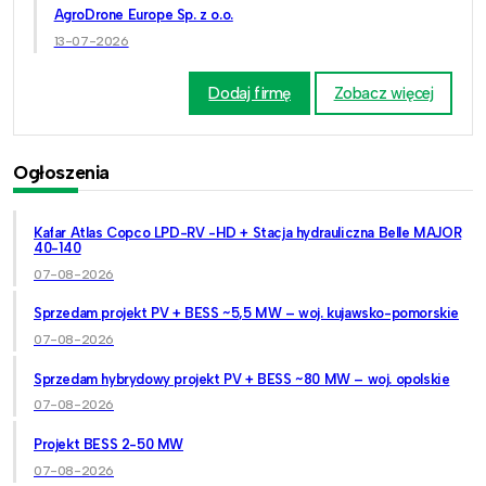
AgroDrone Europe Sp. z o.o.
13-07-2026
Dodaj firmę
Zobacz więcej
Ogłoszenia
Kafar Atlas Copco LPD-RV -HD + Stacja hydrauliczna Belle MAJOR
40-140
07-08-2026
Sprzedam projekt PV + BESS ~5,5 MW – woj. kujawsko-pomorskie
07-08-2026
Sprzedam hybrydowy projekt PV + BESS ~80 MW – woj. opolskie
07-08-2026
Projekt BESS 2-50 MW
07-08-2026