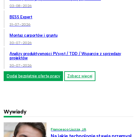
03-08-2026
BESS Expert
31-07-2026
Montaż carportów i gruntu
30-07-2026
Analizy produktywności PVsyst / TDD / Wsparcie z sprzedaży
projektów
30-07-2026
Dodaj bezpłatnie ofertę pracy
Zobacz więcej
Wywiady
Francesco Liuzza, JA
Na jakie technologie stawia przemysł