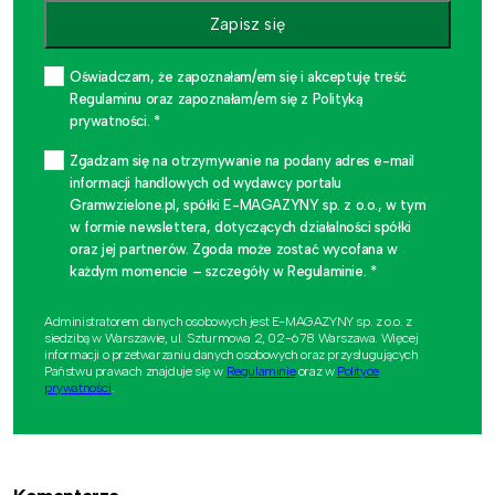
Zapisz się
Oświadczam, że zapoznałam/em się i akceptuję treść
Regulaminu oraz zapoznałam/em się z Polityką
prywatności. *
Zgadzam się na otrzymywanie na podany adres e-mail
informacji handlowych od wydawcy portalu
Gramwzielone.pl, spółki E-MAGAZYNY sp. z o.o., w tym
w formie newslettera, dotyczących działalności spółki
oraz jej partnerów. Zgoda może zostać wycofana w
każdym momencie – szczegóły w Regulaminie. *
Administratorem danych osobowych jest E-MAGAZYNY sp. z o.o. z
siedzibą w Warszawie, ul. Szturmowa 2, 02-678 Warszawa. Więcej
informacji o przetwarzaniu danych osobowych oraz przysługujących
Państwu prawach znajduje się w
Regulaminie
oraz w
Polityce
prywatności
.