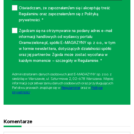
Oświadczam, że zapoznałam/em się i akceptuję treść
Regulaminu oraz zapoznałam/em się z Polityką
prywatności. *
Zgadzam się na otrzymywanie na podany adres e-mail
informacji handlowych od wydawcy portalu
Gramwzielone.pl, spółki E-MAGAZYNY sp. z o.o., w tym
w formie newslettera, dotyczących działalności spółki
oraz jej partnerów. Zgoda może zostać wycofana w
każdym momencie – szczegóły w Regulaminie. *
Administratorem danych osobowych jest E-MAGAZYNY sp. z o.o. z
siedzibą w Warszawie, ul. Szturmowa 2, 02-678 Warszawa. Więcej
informacji o przetwarzaniu danych osobowych oraz przysługujących
Państwu prawach znajduje się w
Regulaminie
oraz w
Polityce
prywatności
.
Komentarze