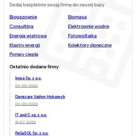
Dodaj bezpłatnie swoją firmę do naszej bazy
Biogazownie
Biomasa
Consulting
Elektrownie wodne
Energia wiatrowa
Fotowoltaika
Klastry energii
Kolektory słoneczne
Pompy ciepła
Ostatnio dodane firmy
Inoxa Sp. z o.o.
04-08-2026
Demicare Vadym Holyanych
04-08-2026
IT and C sp. z o.o.
31-07-2026
PaGaSOL Sp. z o.o.