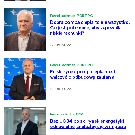
Paweł Lachman, PORT PC
Dobra pompa ciepła to nie wszystko.
Co jest potrzebne, aby zapewniła
niskie rachunki?
12-06-2026
Paweł Lachman, PORT PC
Polski rynek pomp ciepła musi
walczyć o odbudowę zaufania
10-06-2026
Ireneusz Kulka, EDP
Bez UC84 polski rynek energetyki
odnawialnej znalazłby się w impasie