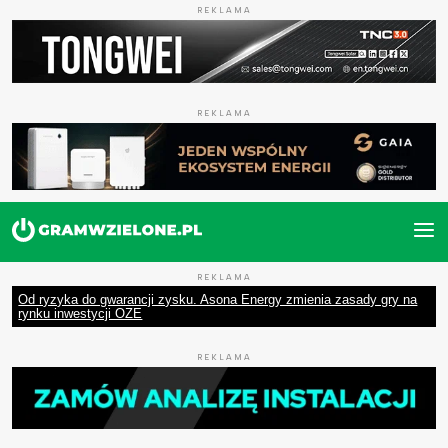
REKLAMA
REKLAMA
REKLAMA
Od ryzyka do gwarancji zysku. Asona Energy zmienia zasady gry na
rynku inwestycji OZE
REKLAMA