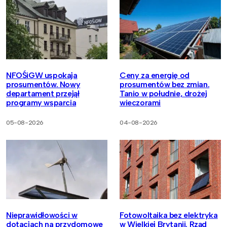
NFOŚiGW uspokaja
Ceny za energię od
prosumentów. Nowy
prosumentów bez zmian.
departament przejął
Tanio w południe, drożej
programy wsparcia
wieczorami
05-08-2026
04-08-2026
Nieprawidłowości w
Fotowoltaika bez elektryka
dotacjach na przydomowe
w Wielkiej Brytanii. Rząd