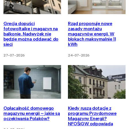
Grecja dopuści
Rząd proponuje nowe
fotowoltaikę i magazyn na
zasady montażu
balkonie. Nadwyżek nie
magazynów energii. W
będzie można oddawać do
blokach maksymalnie 11
sieci
kWh
27-07-2026
24-07-2026
Opłacalność domowego
Kiedy ruszą dotacje z
magazynu energii – jakie są
programu Przydomowe
oczekiwania Polaków?
Magazyny Energii?
NFOŚiGW odpowiada