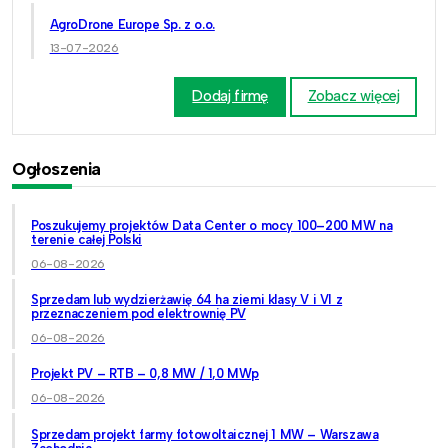
AgroDrone Europe Sp. z o.o.
13-07-2026
Dodaj firmę
Zobacz więcej
Ogłoszenia
Poszukujemy projektów Data Center o mocy 100–200 MW na
terenie całej Polski
06-08-2026
Sprzedam lub wydzierżawię 64 ha ziemi klasy V i VI z
przeznaczeniem pod elektrownię PV
06-08-2026
Projekt PV – RTB – 0,8 MW / 1,0 MWp
06-08-2026
Sprzedam projekt farmy fotowoltaicznej 1 MW – Warszawa