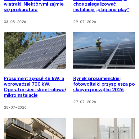
wiatraki. Niektórymi zajmie
chce zalegalizować
się prokuratura
instalacje „plug and play”
03-08-2026
29-07-2026
Prosument zgłosił 48 kW, a
Rynek prosumenckiej
wprowadzał 700 kW.
fotowoltaiki przyspiesza po
Operator sieci skontrolował
słabym początku 2026
mikroinstalacje
27-07-2026
28-07-2026