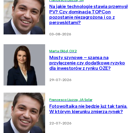
Na jakie technologie stawia przemysł
PV? Czy dominacja TOPCon
pozostanie niezagrożona i co z
perowskitami?
03-08-2026
Marta Głód, OX2
Mosty szynowe – szansa na
przyłączenie czy dodatkowe ryzyko
dla inwestorów z rynku OZE?
29-07-2026
Francesco Liuzza, JA Solar
Fotowoltaika nie będzie już tak tania.
W którym kierunku zmierza rynek?
22-07-2026