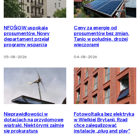
NFOŚiGW uspokaja
Ceny za energię od
prosumentów. Nowy
prosumentów bez zmian.
departament przejął
Tanio w południe, drożej
programy wsparcia
wieczorami
05-08-2026
04-08-2026
Nieprawidłowości w
Fotowoltaika bez elektryka
dotacjach na przydomowe
w Wielkiej Brytanii. Rząd
wiatraki. Niektórymi zajmie
chce zalegalizować
się prokuratura
instalacje „plug and play”