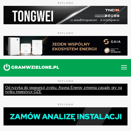
REKLAMA
REKLAMA
REKLAMA
Od ryzyka do gwarancji zysku. Asona Energy zmienia zasady gry na
rynku inwestycji OZE
REKLAMA