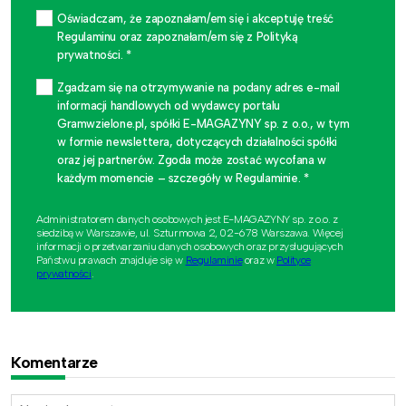
Oświadczam, że zapoznałam/em się i akceptuję treść
Regulaminu oraz zapoznałam/em się z Polityką
prywatności. *
Zgadzam się na otrzymywanie na podany adres e-mail
informacji handlowych od wydawcy portalu
Gramwzielone.pl, spółki E-MAGAZYNY sp. z o.o., w tym
w formie newslettera, dotyczących działalności spółki
oraz jej partnerów. Zgoda może zostać wycofana w
każdym momencie – szczegóły w Regulaminie. *
Administratorem danych osobowych jest E-MAGAZYNY sp. z o.o. z
siedzibą w Warszawie, ul. Szturmowa 2, 02-678 Warszawa. Więcej
informacji o przetwarzaniu danych osobowych oraz przysługujących
Państwu prawach znajduje się w
Regulaminie
oraz w
Polityce
prywatności
.
Komentarze