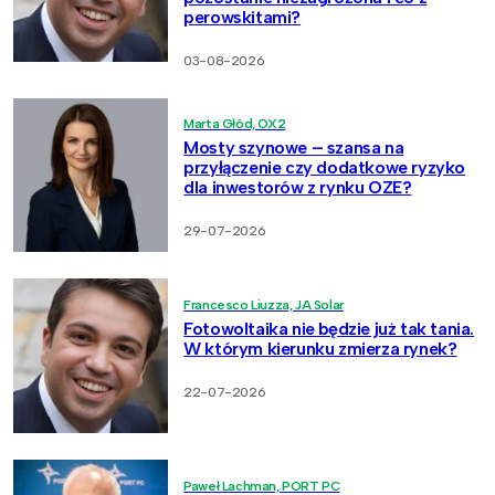
perowskitami?
03-08-2026
Marta Głód, OX2
Mosty szynowe – szansa na
przyłączenie czy dodatkowe ryzyko
dla inwestorów z rynku OZE?
29-07-2026
Francesco Liuzza, JA Solar
Fotowoltaika nie będzie już tak tania.
W którym kierunku zmierza rynek?
22-07-2026
Paweł Lachman, PORT PC