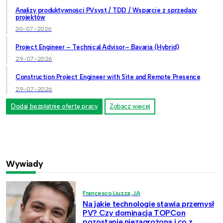
Analizy produktywności PVsyst / TDD / Wsparcie z sprzedaży
projektów
30-07-2026
Project Engineer – Technical Advisor– Bavaria (Hybrid)
29-07-2026
Construction Project Engineer with Site and Remote Presence
29-07-2026
Dodaj bezpłatnie ofertę pracy
Zobacz więcej
Wywiady
Francesco Liuzza, JA
Na jakie technologie stawia przemysł
PV? Czy dominacja TOPCon
pozostanie niezagrożona i co z