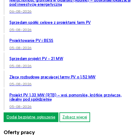
Nieruchomość gruntowa w Gdańsku (Rudniki) – doskonała lokalizacja
pod inwestycję energetyczną
06-08-2026
Sprzedam spółki celowe z projektami farm PV
05-08-2026
Projektowanie PV i BESS
05-08-2026
Sprzedam projekt PV - 21 MW
05-08-2026
Zlecę rozbudowę pracującej farmy PV o 1,52 MW
05-08-2026
Projekt PV 1,33 MW (RTB) – woj. pomorskie, krótkie przyłącze,
idealny pod spółdzielnię
05-08-2026
Dodaj bezpłatne ogłoszenie
Zobacz więcej
Oferty pracy