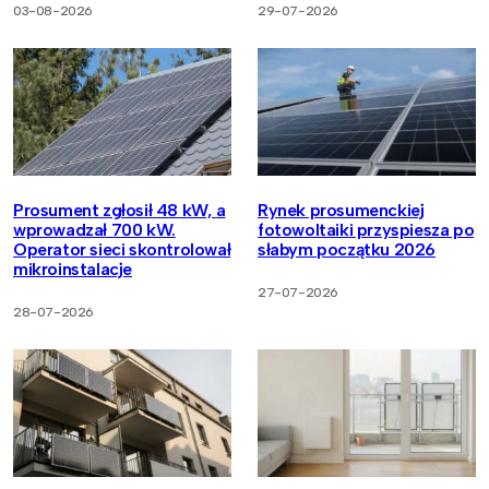
03-08-2026
29-07-2026
Prosument zgłosił 48 kW, a
Rynek prosumenckiej
wprowadzał 700 kW.
fotowoltaiki przyspiesza po
Operator sieci skontrolował
słabym początku 2026
mikroinstalacje
27-07-2026
28-07-2026