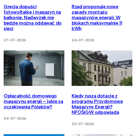
Grecja dopuści
Rząd proponuje nowe
fotowoltaikę i magazyn na
zasady montażu
balkonie. Nadwyżek nie
magazynów energii. W
będzie można oddawać do
blokach maksymalnie 11
sieci
kWh
27-07-2026
24-07-2026
Opłacalność domowego
Kiedy ruszą dotacje z
magazynu energii – jakie są
programu Przydomowe
oczekiwania Polaków?
Magazyny Energii?
NFOŚiGW odpowiada
24-07-2026
22-07-2026