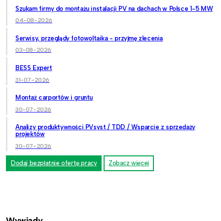
Szukam firmy do montażu instalacji PV na dachach w Polsce 1-5 MW
04-08-2026
Serwisy, przeglądy fotowoltaika - przyjmę zlecenia
03-08-2026
BESS Expert
31-07-2026
Montaż carportów i gruntu
30-07-2026
Analizy produktywności PVsyst / TDD / Wsparcie z sprzedaży
projektów
30-07-2026
Dodaj bezpłatnie ofertę pracy
Zobacz więcej
Wywiady