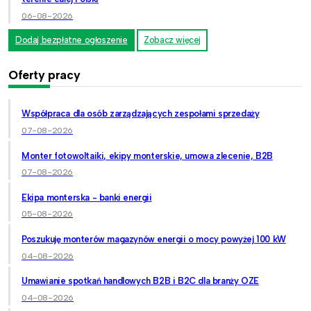
06-08-2026
Dodaj bezpłatne ogłoszenie
Zobacz więcej
Oferty pracy
Współpraca dla osób zarządzających zespołami sprzedaży
07-08-2026
Monter fotowoltaiki, ekipy monterskie, umowa zlecenie, B2B
07-08-2026
Ekipa monterska - banki energii
05-08-2026
Poszukuję monterów magazynów energii o mocy powyżej 100 kW
04-08-2026
Umawianie spotkań handlowych B2B i B2C dla branży OZE
04-08-2026