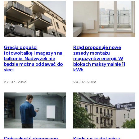
Grecja dopuści
Rząd proponuje nowe
fotowoltaikę i magazyn na
zasady montażu
balkonie. Nadwyżek nie
magazynów energii. W
będzie można oddawać do
blokach maksymalnie 11
sieci
kWh
27-07-2026
24-07-2026
Opłacalność domowego
Kiedy ruszą dotacje z