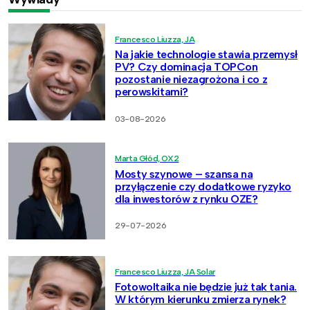
Francesco Liuzza, JA
Na jakie technologie stawia przemysł
PV? Czy dominacja TOPCon
pozostanie niezagrożona i co z
perowskitami?
03-08-2026
Marta Głód, OX2
Mosty szynowe – szansa na
przyłączenie czy dodatkowe ryzyko
dla inwestorów z rynku OZE?
29-07-2026
Francesco Liuzza, JA Solar
Fotowoltaika nie będzie już tak tania.
W którym kierunku zmierza rynek?