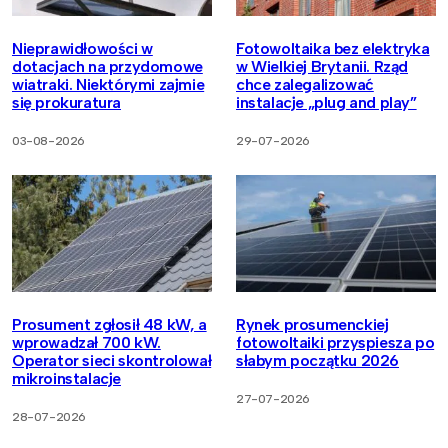
Nieprawidłowości w
Fotowoltaika bez elektryka
dotacjach na przydomowe
w Wielkiej Brytanii. Rząd
wiatraki. Niektórymi zajmie
chce zalegalizować
się prokuratura
instalacje „plug and play”
03-08-2026
29-07-2026
Prosument zgłosił 48 kW, a
Rynek prosumenckiej
wprowadzał 700 kW.
fotowoltaiki przyspiesza po
Operator sieci skontrolował
słabym początku 2026
mikroinstalacje
27-07-2026
28-07-2026