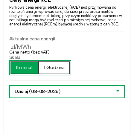
Rynkowa cena energii elektrycznej (RCE) jest przyjmowana do
rozliczeń energii wprowadzanej do sieci przez prosumentów
objętych systemem net-billing, przy czym niektórzy prosumenci w
net-billingu mogą być rozliczani po miesięcznej rynkowej cenie
energii elektrycznej (RCEm) będącej średnią ważoną z cen RCE.
Aktualna cena energii
zł/MWh
Cena netto (bez VAT)
Skala
15 minut
1 Godzina
Dzisiaj
(08-08-2026)