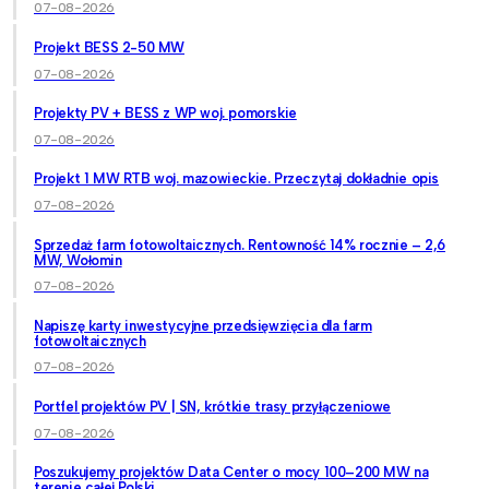
07-08-2026
Projekt BESS 2-50 MW
07-08-2026
Projekty PV + BESS z WP woj. pomorskie
07-08-2026
Projekt 1 MW RTB woj. mazowieckie. Przeczytaj dokładnie opis
07-08-2026
Sprzedaż farm fotowoltaicznych. Rentowność 14% rocznie – 2,6
MW, Wołomin
07-08-2026
Napiszę karty inwestycyjne przedsięwzięcia dla farm
fotowoltaicznych
07-08-2026
Portfel projektów PV | SN, krótkie trasy przyłączeniowe
07-08-2026
Poszukujemy projektów Data Center o mocy 100–200 MW na
terenie całej Polski