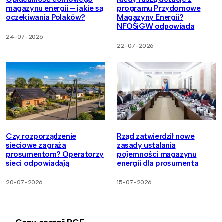
magazynu energii – jakie są
programu Przydomowe
oczekiwania Polaków?
Magazyny Energii?
NFOŚiGW odpowiada
24-07-2026
22-07-2026
Czy rozporządzenie
Rząd zatwierdził nowe
sieciowe zagraża
zasady ustalania
prosumentom? Operatorzy
pojemności magazynu
sieci odpowiadają
energii dla prosumenta
20-07-2026
15-07-2026
Ceny energii RCE