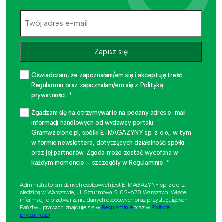
Zapisz się
Oświadczam, że zapoznałam/em się i akceptuję treść
Regulaminu oraz zapoznałam/em się z Polityką
prywatności. *
Zgadzam się na otrzymywanie na podany adres e-mail
informacji handlowych od wydawcy portalu
Gramwzielone.pl, spółki E-MAGAZYNY sp. z o.o., w tym
w formie newslettera, dotyczących działalności spółki
oraz jej partnerów. Zgoda może zostać wycofana w
każdym momencie – szczegóły w Regulaminie. *
Administratorem danych osobowych jest E-MAGAZYNY sp. z o.o. z
siedzibą w Warszawie, ul. Szturmowa 2, 02-678 Warszawa. Więcej
informacji o przetwarzaniu danych osobowych oraz przysługujących
Państwu prawach znajduje się w
Regulaminie
oraz w
Polityce
prywatności
.