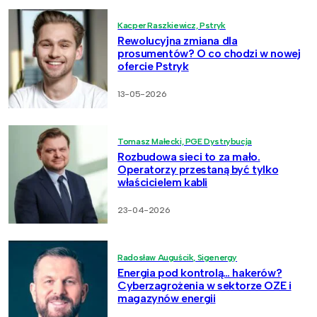
Kacper Raszkiewicz, Pstryk
Rewolucyjna zmiana dla
prosumentów? O co chodzi w nowej
ofercie Pstryk
13-05-2026
Tomasz Małecki, PGE Dystrybucja
Rozbudowa sieci to za mało.
Operatorzy przestaną być tylko
właścicielem kabli
23-04-2026
Radosław Auguścik, Sigenergy
Energia pod kontrolą… hakerów?
Cyberzagrożenia w sektorze OZE i
magazynów energii