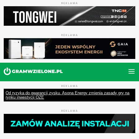
REKLAMA
REKLAMA
REKLAMA
Od ryzyka do gwarancji zysku. Asona Energy zmienia zasady gry na
rynku inwestycji OZE
REKLAMA