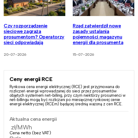
Czy rozporządzenie
Rząd zatwierdził nowe
sieciowe zagraża
zasady ustalania
prosumentom? Operatorzy
pojemności magazynu
sieci odpowiadają
energii dla prosumenta
20-07-2026
15-07-2026
Ceny energii RCE
Rynkowa cena energii elektrycznej (RCE) jest przyjmowana do
rozliczeń energii wprowadzanej do sieci przez prosumentów
objętych systemem net-billing, przy czym niektórzy prosumenci w
net-billingu mogą być rozliczani po miesięcznej rynkowej cenie
energii elektrycznej (RCEm) będącej średnią ważoną z cen RCE.
Aktualna cena energii
zł/MWh
Cena netto (bez VAT)