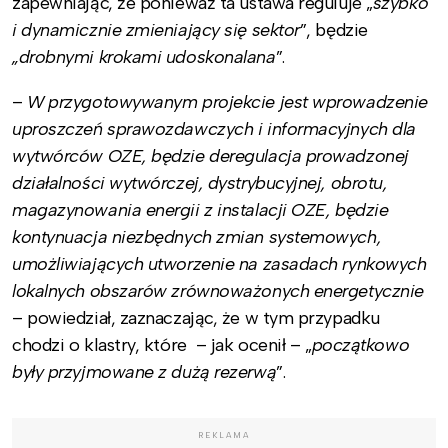
zapewniając, że ponieważ ta ustawa reguluje „
szybko
i dynamicznie zmieniający się sektor
”, będzie
„drobnymi krokami udoskonalana
”.
–
W przygotowywanym projekcie jest wprowadzenie
uproszczeń sprawozdawczych i informacyjnych dla
wytwórców OZE, będzie deregulacja prowadzonej
działalności wytwórczej, dystrybucyjnej, obrotu,
magazynowania energii z instalacji OZE, będzie
kontynuacja niezbędnych zmian systemowych,
umożliwiających utworzenie na zasadach rynkowych
lokalnych obszarów zrównoważonych energetycznie
– powiedział, zaznaczając, że w tym przypadku
chodzi o klastry, które – jak ocenił – „
początkowo
były przyjmowane z dużą rezerwą
”.
REKLAMA