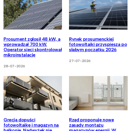
Prosument zgłosił 48 kW, a
Rynek prosumenckiej
wprowadzał 700 kW.
fotowoltaiki przyspiesza po
Operator sieci skontrolował
słabym początku 2026
mikroinstalacje
27-07-2026
28-07-2026
Grecja dopuści
Rząd proponuje nowe
fotowoltaikę i magazyn na
zasady montażu
balkonie. Nadwyżek nie
magazynów energii. W