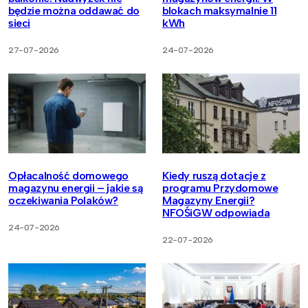
będzie można oddawać do
blokach maksymalnie 11
sieci
kWh
27-07-2026
24-07-2026
Opłacalność domowego
Kiedy ruszą dotacje z
magazynu energii – jakie są
programu Przydomowe
oczekiwania Polaków?
Magazyny Energii?
NFOŚiGW odpowiada
24-07-2026
22-07-2026