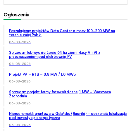
Ogłoszenia
Poszukujemy projektów Data Center o mocy 100–200 MW na
terenie całej Polski
06-08-2026
Sprzedam lub wydzierżawię 64 ha ziemi klasy V i VI z
przeznaczeniem pod elektrownię PV
06-08-2026
Projekt PV – RTB – 0,8 MW / 1,0 MWp
06-08-2026
Sprzedam projekt farmy fotowoltaicznej 1 MW – Warszawa
Zachodnia
06-08-2026
Nieruchomość gruntowa w Gdańsku (Rudniki) – doskonała lokalizacja
pod inwestycję energetyczną
06-08-2026