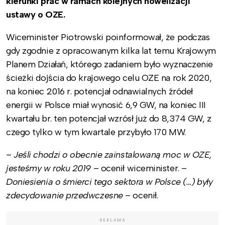
kierunki prac w ramach kolejnych nowelizacji
ustawy o OZE.
Wiceminister Piotrowski poinformował, że podczas
gdy zgodnie z opracowanym kilka lat temu Krajowym
Planem Działań, którego zadaniem było wyznaczenie
ścieżki dojścia do krajowego celu OZE na rok 2020,
na koniec 2016 r. potencjał odnawialnych źródeł
energii w Polsce miał wynosić 6,9 GW, na koniec III
kwartału br. ten potencjał wzrósł już do 8,374 GW, z
czego tylko w tym kwartale przybyło 170 MW.
–
Jeśli chodzi o obecnie zainstalowaną moc w OZE,
jesteśmy w roku 2019
– ocenił wiceminister. –
Doniesienia o śmierci tego sektora w Polsce (…) były
zdecydowanie przedwczesne
– ocenił.
REKLAMA