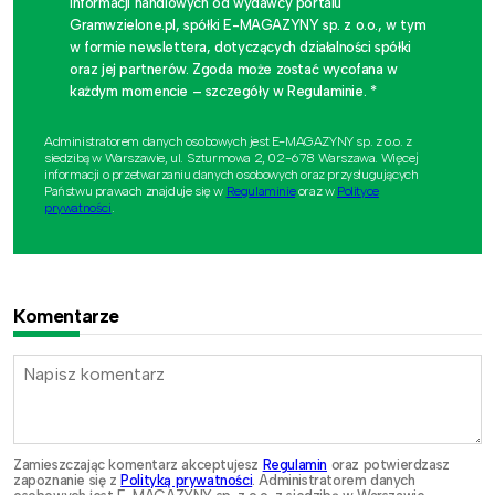
informacji handlowych od wydawcy portalu
Gramwzielone.pl, spółki E-MAGAZYNY sp. z o.o., w tym
w formie newslettera, dotyczących działalności spółki
oraz jej partnerów. Zgoda może zostać wycofana w
każdym momencie – szczegóły w Regulaminie. *
Administratorem danych osobowych jest E-MAGAZYNY sp. z o.o. z
siedzibą w Warszawie, ul. Szturmowa 2, 02-678 Warszawa. Więcej
informacji o przetwarzaniu danych osobowych oraz przysługujących
Państwu prawach znajduje się w
Regulaminie
oraz w
Polityce
prywatności
.
Komentarze
Zamieszczając komentarz akceptujesz
Regulamin
oraz potwierdzasz
zapoznanie się z
Polityką prywatności
. Administratorem danych