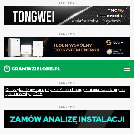
REKLAMA
REKLAMA
REKLAMA
Od ryzyka do gwarancji zysku. Asona Energy zmienia zasady gry na
rynku inwestycji OZE
REKLAMA