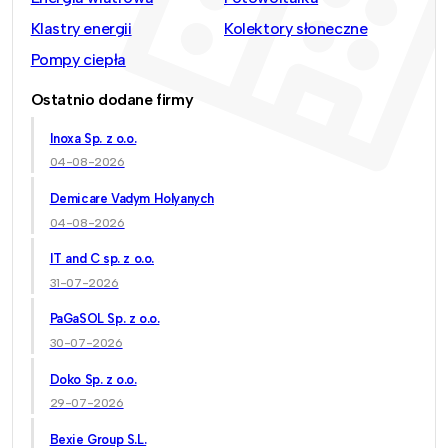
Klastry energii
Kolektory słoneczne
Pompy ciepła
Ostatnio dodane firmy
Inoxa Sp. z o.o.
04-08-2026
Demicare Vadym Holyanych
04-08-2026
IT and C sp. z o.o.
31-07-2026
PaGaSOL Sp. z o.o.
30-07-2026
Doko Sp. z o.o.
29-07-2026
Bexie Group S.L.