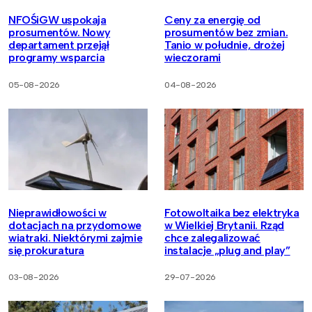
NFOŚiGW uspokaja
Ceny za energię od
prosumentów. Nowy
prosumentów bez zmian.
departament przejął
Tanio w południe, drożej
programy wsparcia
wieczorami
05-08-2026
04-08-2026
Nieprawidłowości w
Fotowoltaika bez elektryka
dotacjach na przydomowe
w Wielkiej Brytanii. Rząd
wiatraki. Niektórymi zajmie
chce zalegalizować
się prokuratura
instalacje „plug and play”
03-08-2026
29-07-2026