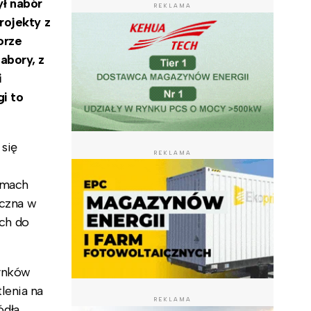
ł nabór
REKLAMA
rojekty z
orze
abory, z
i
i to
się
REKLAMA
amach
yczna w
ch do
dynków
lenia na
REKLAMA
ódła