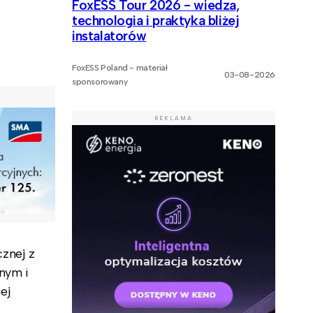
FoxESS Tour 2026 - wiedza,
technologia i praktyka bliżej
instalatorów
FoxESS Poland - materiał
03-08-2026
sponsorowany
REKLAMA
znej z
nym i
ej