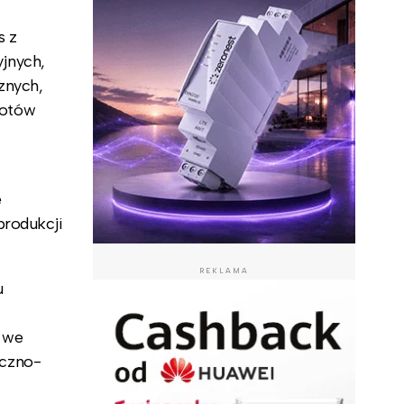
s z
yjnych,
znych,
iotów
e
produkcji
REKLAMA
u
i we
iczno-