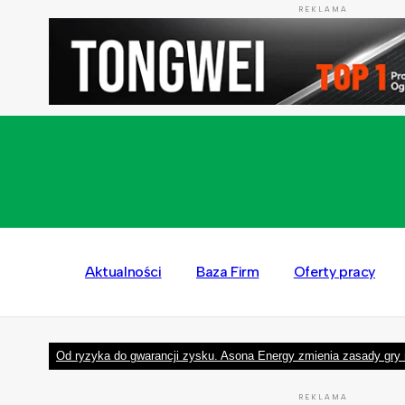
REKLAMA
Aktualności
Baza Firm
Oferty pracy
Od ryzyka do gwarancji zysku. Asona Energy zmienia zasady gry 
REKLAMA