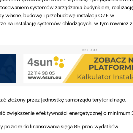
zastosowaniem systemów zarządzania budynkiem, realizacj
by własne, budowę i przebudowę instalacji OZE w
że na instalację systemów chłodzących, w tym również z
REKLAMA
ać złożony przez jednostkę samorządu terytorialnego.
ć zwiększenie efektywności energetycznej o minimum 2
ny poziom dofinansowania sięga 85 proc. wydatków