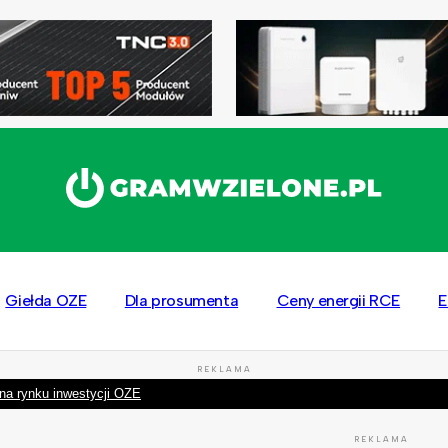
Giełda OZE
Dla prosumenta
Ceny energii RCE
E
REKLAMA
na rynku inwestycji OZE
REKLAMA