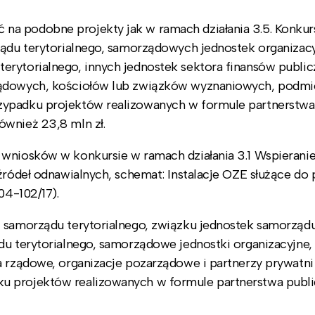
a podobne projekty jak w ramach działania 3.5. Konkur
ządu terytorialnego, samorządowych jednostek organizac
erytorialnego, innych jednostek sektora finansów public
rządowych, kościołów lub związków wyznaniowych, podm
zypadku projektów realizowanych w formule partnerstwa
ównież 23,8 mln zł.
 wniosków w konkursie w ramach działania 3.1 Wspierani
źródeł odnawialnych, schemat: Instalacje OZE służące do 
04-102/17).
i samorządu terytorialnego, związku jednostek samorząd
du terytorialnego, samorządowe jednostki organizacyjne,
a rządowe, organizacje pozarządowe i partnerzy prywatn
u projektów realizowanych w formule partnerstwa publ