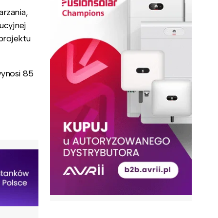
arzania,
ucyjnej
projektu
wynosi 85