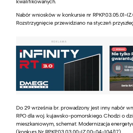
kwalifikowanych.
Nabór wniosków w konkursie nr RPKP.03.05.01-IZ.0
Rozstrzygnięcie przewidziano na styczeń przyszłe
REKLAMA
Do 29 września br. prowadzony jest inny nabór 
RPO dla woj. kujawsko-pomorskiego. Chodzi o dzi
mieszkaniowym, schemat: Modernizacja energetyc
(konkurs Nr RPKP.03.03.00-IZ.00-04-104/17).