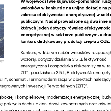
W województwie kujawsko-pomorskim ruszy
wniosków w konkursie na unijne dotacje na p
zakresu efektywności energetycznej w sekt
publicznym. Nadal prowadzone są dwa inne n
których jeden dotyczy również efektywnośc
energetycznej w sektorze publicznym, a drug
konkurs dedykowany produkcji ciepła z OZE.
Konkurs, w którym nabór wniosków rozpoczął 
wczoraj, dotyczy działania 3.5 „Efektywność
rgy
energetyczna i gospodarka niskoemisyjna w r
ZIT”, poddziałania 3.5.1 „Efektywność energet
ZIT”, schemat „Termomodernizacja w obiektach należący
egrowanych Inwestycji Terytorialnych (ZIT)”.
łębokiej i kompleksowej modernizacji energetycznej bu
ę pokrycia dachu, okien, drzwi zewnętrznych oraz oświet
systemów grzewczych wraz z wymianą i przyłączeniem źr