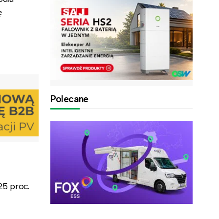
ę
Polecane
5 proc.