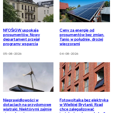
NFOŚiGW uspokaja
Ceny za energię od
prosumentów. Nowy
prosumentów bez zmian.
departament przejął
Tanio w południe, drożej
programy wsparcia
wieczorami
05-08-2026
04-08-2026
Nieprawidłowości w
Fotowoltaika bez elektryka
dotacjach na przydomowe
w Wielkiej Brytanii. Rząd
wiatraki. Niektórymi zajmie
chce zalegalizować