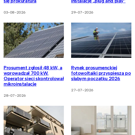
się prokuratura
instalacje „plug and play”
03-08-2026
29-07-2026
Prosument zgłosił 48 kW, a
Rynek prosumenckiej
wprowadzał 700 kW.
fotowoltaiki przyspiesza po
Operator sieci skontrolował
słabym początku 2026
mikroinstalacje
27-07-2026
28-07-2026