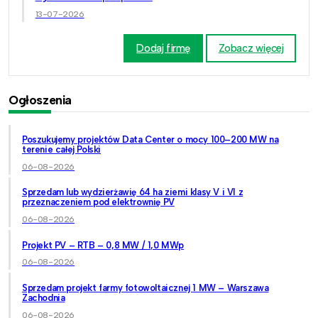
13-07-2026
Dodaj firmę
Zobacz więcej
Ogłoszenia
Poszukujemy projektów Data Center o mocy 100–200 MW na
terenie całej Polski
06-08-2026
Sprzedam lub wydzierżawię 64 ha ziemi klasy V i VI z
przeznaczeniem pod elektrownię PV
06-08-2026
Projekt PV – RTB – 0,8 MW / 1,0 MWp
06-08-2026
Sprzedam projekt farmy fotowoltaicznej 1 MW – Warszawa
Zachodnia
06-08-2026