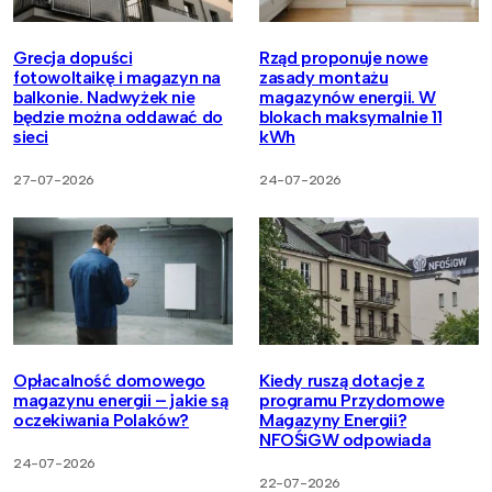
Grecja dopuści
Rząd proponuje nowe
fotowoltaikę i magazyn na
zasady montażu
balkonie. Nadwyżek nie
magazynów energii. W
będzie można oddawać do
blokach maksymalnie 11
sieci
kWh
27-07-2026
24-07-2026
Opłacalność domowego
Kiedy ruszą dotacje z
magazynu energii – jakie są
programu Przydomowe
oczekiwania Polaków?
Magazyny Energii?
NFOŚiGW odpowiada
24-07-2026
22-07-2026