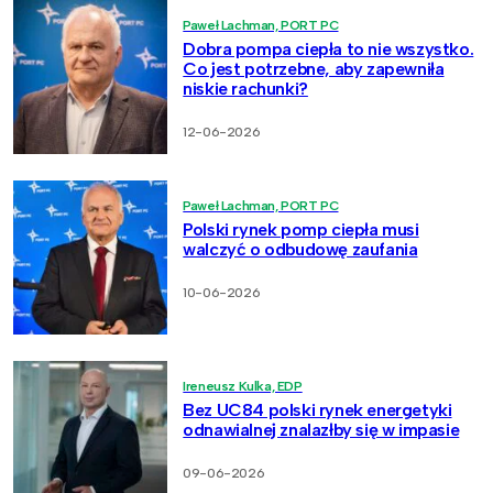
Paweł Lachman, PORT PC
Dobra pompa ciepła to nie wszystko.
Co jest potrzebne, aby zapewniła
niskie rachunki?
12-06-2026
Paweł Lachman, PORT PC
Polski rynek pomp ciepła musi
walczyć o odbudowę zaufania
10-06-2026
Ireneusz Kulka, EDP
Bez UC84 polski rynek energetyki
odnawialnej znalazłby się w impasie
09-06-2026