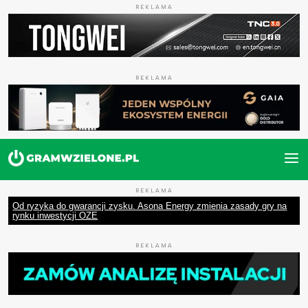
REKLAMA
REKLAMA
REKLAMA
Od ryzyka do gwarancji zysku. Asona Energy zmienia zasady gry na
rynku inwestycji OZE
REKLAMA