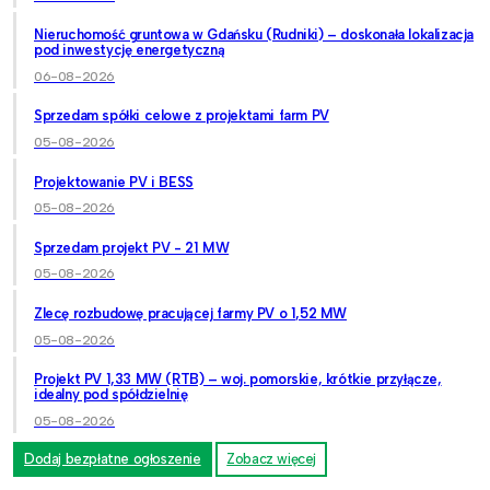
Nieruchomość gruntowa w Gdańsku (Rudniki) – doskonała lokalizacja
pod inwestycję energetyczną
06-08-2026
Sprzedam spółki celowe z projektami farm PV
05-08-2026
Projektowanie PV i BESS
05-08-2026
Sprzedam projekt PV - 21 MW
05-08-2026
Zlecę rozbudowę pracującej farmy PV o 1,52 MW
05-08-2026
Projekt PV 1,33 MW (RTB) – woj. pomorskie, krótkie przyłącze,
idealny pod spółdzielnię
05-08-2026
Dodaj bezpłatne ogłoszenie
Zobacz więcej