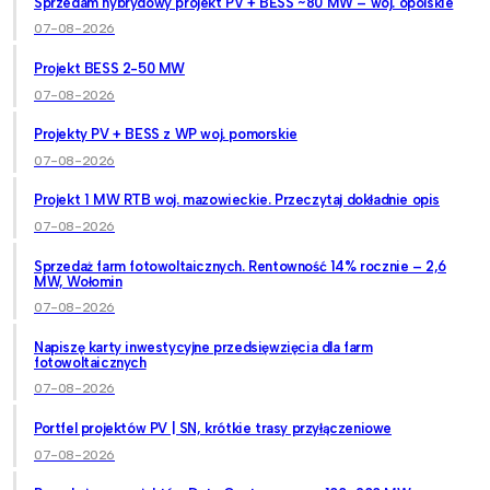
Sprzedam hybrydowy projekt PV + BESS ~80 MW – woj. opolskie
07-08-2026
Projekt BESS 2-50 MW
07-08-2026
Projekty PV + BESS z WP woj. pomorskie
07-08-2026
Projekt 1 MW RTB woj. mazowieckie. Przeczytaj dokładnie opis
07-08-2026
Sprzedaż farm fotowoltaicznych. Rentowność 14% rocznie – 2,6
MW, Wołomin
07-08-2026
Napiszę karty inwestycyjne przedsięwzięcia dla farm
fotowoltaicznych
07-08-2026
Portfel projektów PV | SN, krótkie trasy przyłączeniowe
07-08-2026