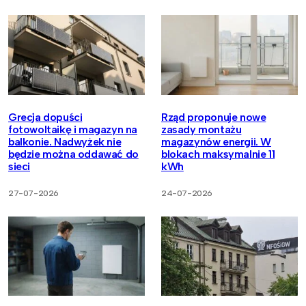
Grecja dopuści
Rząd proponuje nowe
fotowoltaikę i magazyn na
zasady montażu
balkonie. Nadwyżek nie
magazynów energii. W
będzie można oddawać do
blokach maksymalnie 11
sieci
kWh
27-07-2026
24-07-2026