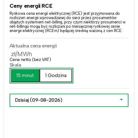
Ceny energii RCE
Rynkowa cena energii elektrycznej (RCE) jest przyjmowana do
rozliczeń energii wprowadzanej do sieci przez prosumentów
objętych systemem net-billing, przy czym niektórzy prosumenci w
net-billingu mogą być rozliczani po miesięcznej rynkowej cenie
energii elektrycznej (RCEm) będącej średnią ważoną z cen RCE.
Aktualna cena energii
zł/MWh
Cena netto (bez VAT)
Skala
15 minut
1 Godzina
Dzisiaj
(09-08-2026)