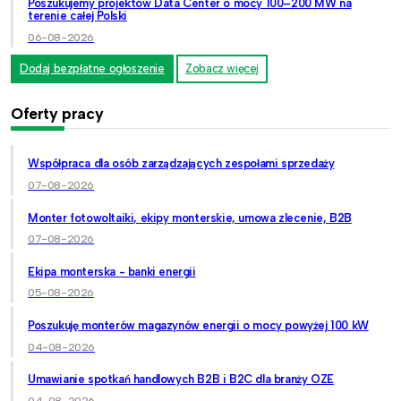
Poszukujemy projektów Data Center o mocy 100–200 MW na
terenie całej Polski
06-08-2026
Dodaj bezpłatne ogłoszenie
Zobacz więcej
Oferty pracy
Współpraca dla osób zarządzających zespołami sprzedaży
07-08-2026
Monter fotowoltaiki, ekipy monterskie, umowa zlecenie, B2B
07-08-2026
Ekipa monterska - banki energii
05-08-2026
Poszukuję monterów magazynów energii o mocy powyżej 100 kW
04-08-2026
Umawianie spotkań handlowych B2B i B2C dla branży OZE
04-08-2026