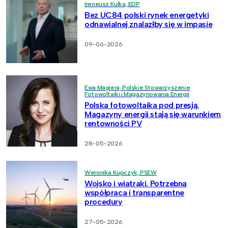
Ireneusz Kulka, EDP
Bez UC84 polski rynek energetyki
odnawialnej znalazłby się w impasie
09-06-2026
Ewa Magiera, Polskie Stowarzyszenie
Fotowoltaiki i Magazynowania Energii
Polska fotowoltaika pod presją.
Magazyny energii stają się warunkiem
rentowności PV
28-05-2026
Weronika Kupczyk, PSEW
Wojsko i wiatraki. Potrzebna
współpraca i transparentne
procedury
27-05-2026