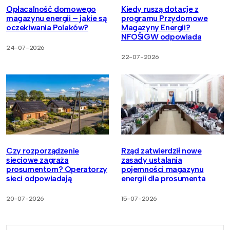
Opłacalność domowego
Kiedy ruszą dotacje z
magazynu energii – jakie są
programu Przydomowe
oczekiwania Polaków?
Magazyny Energii?
NFOŚiGW odpowiada
24-07-2026
22-07-2026
Czy rozporządzenie
Rząd zatwierdził nowe
sieciowe zagraża
zasady ustalania
prosumentom? Operatorzy
pojemności magazynu
sieci odpowiadają
energii dla prosumenta
20-07-2026
15-07-2026