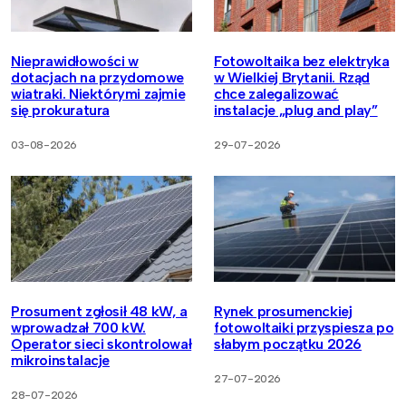
Nieprawidłowości w
Fotowoltaika bez elektryka
dotacjach na przydomowe
w Wielkiej Brytanii. Rząd
wiatraki. Niektórymi zajmie
chce zalegalizować
się prokuratura
instalacje „plug and play”
03-08-2026
29-07-2026
Prosument zgłosił 48 kW, a
Rynek prosumenckiej
wprowadzał 700 kW.
fotowoltaiki przyspiesza po
Operator sieci skontrolował
słabym początku 2026
mikroinstalacje
27-07-2026
28-07-2026