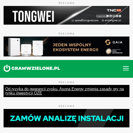
REKLAMA
REKLAMA
REKLAMA
Od ryzyka do gwarancji zysku. Asona Energy zmienia zasady gry na
rynku inwestycji OZE
REKLAMA